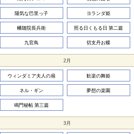
陽気な巴里っ子
ヨランダ姫
幡随院長兵衛
照る日くもる日 第二篇
九官鳥
切支丹お蝶
2月
ウィンダミア夫人の扇
歓楽の舞姫
ネル・ギン
夢想の楽園
鳴門秘帖 第三篇
3月