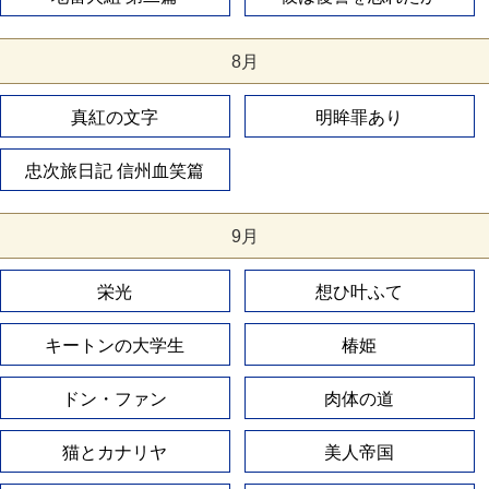
8月
真紅の文字
明眸罪あり
忠次旅日記 信州血笑篇
9月
栄光
想ひ叶ふて
キートンの大学生
椿姫
ドン・ファン
肉体の道
猫とカナリヤ
美人帝国