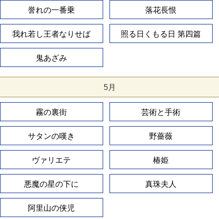
誉れの一番乗
落花長恨
我れ若し王者なりせば
照る日くもる日 第四篇
鬼あざみ
5月
霧の裏街
芸術と手術
サタンの嘆き
野薔薇
ヴァリエテ
椿姫
悪魔の星の下に
真珠夫人
阿里山の侠児