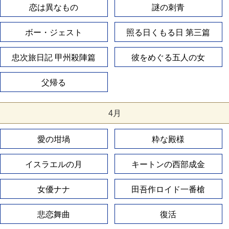
恋は異なもの
謎の刺青
ボー・ジェスト
照る日くもる日 第三篇
忠次旅日記 甲州殺陣篇
彼をめぐる五人の女
父帰る
4月
愛の坩堝
粋な殿様
イスラエルの月
キートンの西部成金
女優ナナ
田吾作ロイド一番槍
悲恋舞曲
復活