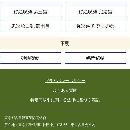
砂絵呪縛 第三篇
砂絵呪縛 完結篇
忠次旅日記 御用篇
弥次喜多 尊王の巻
不明
砂絵呪縛
鳴門秘帖
プライバシーポリシー
よくある質問
特定商取引に関する法律に基づく表記
東京都古書籍商業協同組合
所在地：東京都千代田区神田小川町3-22 東京古書会館内