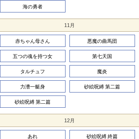
海の勇者
11月
赤ちゃん母さん
悪魔の曲馬団
五つの魂を持つ女
第七天国
タルチュフ
魔炎
力漕一艇身
砂絵呪縛 第二篇
砂絵呪縛 第二篇
12月
あれ
砂絵呪縛 終篇