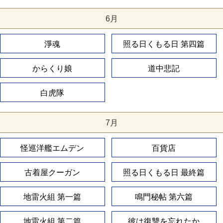
6月
淨魂
照る日くもる日 第四篇
からくり娘
道中悲記
白虎隊
7月
怪巡洋艦エムデン
百貨店
古着屋クーガン
照る日くもる日 最終篇
地雷火組 第一篇
鳴門秘帖 第六篇
地雷火組 第二篇
彼は復讐を忘れたか