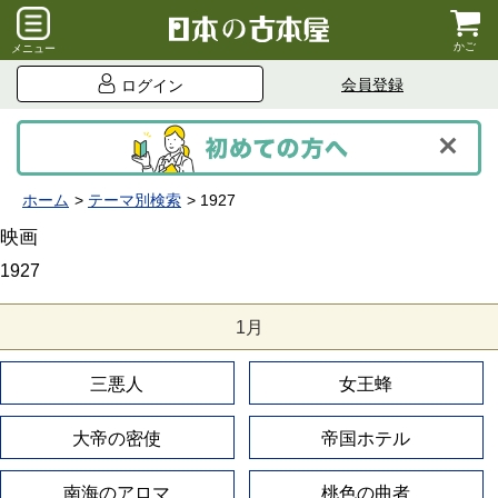
かご
メニュー
会員登録
ログイン
ホーム
テーマ別検索
1927
映画
1927
1月
三悪人
女王蜂
大帝の密使
帝国ホテル
南海のアロマ
桃色の曲者