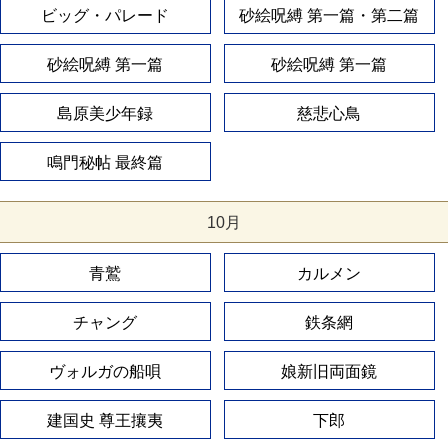
ビッグ・パレード
砂絵呪縛 第一篇・第二篇
砂絵呪縛 第一篇
砂絵呪縛 第一篇
島原美少年録
慈悲心鳥
鳴門秘帖 最終篇
10月
青鷲
カルメン
チャング
鉄条網
ヴォルガの船唄
娘新旧両面鏡
建国史 尊王攘夷
下郎