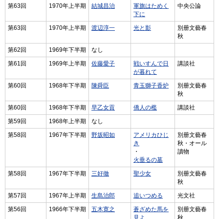
第63回
1970年上半期
結城昌治
軍旗はためく
中央公論
下に
第63回
1970年上半期
渡辺淳一
光と影
別册文藝春
秋
第62回
1969年下半期
なし
第61回
1969年上半期
佐藤愛子
戦いすんで日
講談社
が暮れて
第60回
1968年下半期
陳舜臣
青玉獅子香炉
別册文藝春
秋
第60回
1968年下半期
早乙女貢
僑人の檻
講談社
第59回
1968年上半期
なし
第58回
1967年下半期
野坂昭如
アメリカひじ
別册文藝春
き
秋・オール
・
讀物
火垂るの墓
第58回
1967年下半期
三好徹
聖少女
別册文藝春
秋
第57回
1967年上半期
生島治郎
追いつめる
光文社
第56回
1966年下半期
五木寛之
蒼ざめた馬を
別册文藝春
見よ
秋