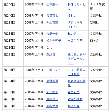
第140回
2008年下半期
山本兼一
利休にたずね
ＰＨＰ研究
よ
所
第140回
2008年下半期
天童荒太
悼む人
文藝春秋
第139回
2008年上半期
井上荒野
切羽（きり
新潮社
は）へ
第138回
2007年下半期
桜庭一樹
私の男
文藝春秋
第137回
2007年上半期
松井今朝子
吉原手引草
幻冬舎
第136回
2006年下半期
なし
第135回
2006年上半期
森絵都
風に舞いあが
文藝春秋
るビニールシ
ート
第135回
2006年上半期
三浦しをん
まほろ駅前多
文藝春秋
田便利軒
第134回
2005年下半期
東野圭吾
容疑者Ｘの献
文藝春秋
身
第133回
2005年上半期
朱川湊人
花まんま
文藝春秋
第132回
2004年下半期
角田光代
対岸の彼女
文藝春秋
第131回
2004年上半期
熊谷達也
邂逅の森
文藝春秋