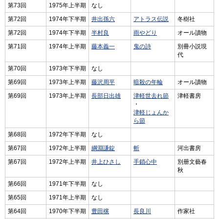
第73回
1975年上半期
なし
第72回
1974年下半期
井出孫六
アトラス伝説
冬樹社
第72回
1974年下半期
半村良
雨やどり
オール讀物
第71回
1974年上半期
藤本義一
鬼の詩
別冊小説現
代
第70回
1973年下半期
なし
第69回
1973年上半期
藤沢周平
暗殺の年輪
オール讀物
第69回
1973年上半期
長部日出雄
津軽世去れ節
津軽書房
・
津軽じょんか
ら節
第68回
1972年下半期
なし
第67回
1972年上半期
綱淵謙錠
斬
河出書房
第67回
1972年上半期
井上ひさし
手鎖心中
別册文藝春
秋
第66回
1971年下半期
なし
第65回
1971年上半期
なし
第64回
1970年下半期
豊田穣
長良川
作家社