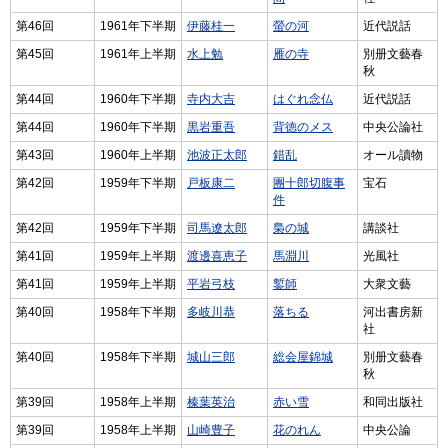
第46回
1961年下半期
伊藤桂一
螢の河
近代説話
第45回
1961年上半期
水上勉
雁の寺
別册文藝春
秋
第44回
1960年下半期
寺内大吉
はぐれ念仏
近代説話
第44回
1960年下半期
黒岩重吾
背徳のメス
中央公論社
第43回
1960年上半期
池波正太郎
錯乱
オール讀物
第42回
1959年下半期
戸板康二
團十郎切腹事
宝石
件
第42回
1959年下半期
司馬遼太郎
梟の城
講談社
第41回
1959年上半期
渡邊喜恵子
馬淵川
光風社
第41回
1959年上半期
平岩弓枝
鏨師
大衆文藝
第40回
1958年下半期
多岐川恭
落ちる
河出書房新
社
第40回
1958年下半期
城山三郎
総会屋錦城
別册文藝春
秋
第39回
1958年上半期
榛葉英治
赤い雪
和同出版社
第39回
1958年上半期
山崎豊子
花のれん
中央公論