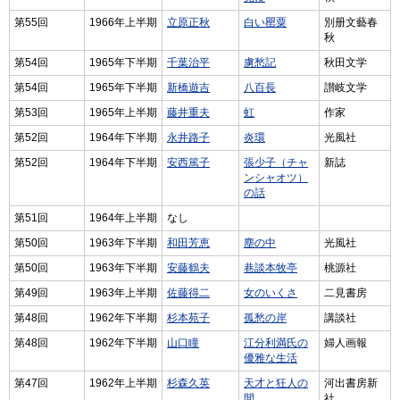
第55回
1966年上半期
立原正秋
白い罌粟
別册文藝春
秋
第54回
1965年下半期
千葉治平
虜愁記
秋田文学
第54回
1965年下半期
新橋遊吉
八百長
讃岐文学
第53回
1965年上半期
藤井重夫
虹
作家
第52回
1964年下半期
永井路子
炎環
光風社
第52回
1964年下半期
安西篤子
張少子（チャ
新誌
ンシャオツ）
の話
第51回
1964年上半期
なし
第50回
1963年下半期
和田芳恵
塵の中
光風社
第50回
1963年下半期
安藤鶴夫
巷談本牧亭
桃源社
第49回
1963年上半期
佐藤得二
女のいくさ
二見書房
第48回
1962年下半期
杉本苑子
孤愁の岸
講談社
第48回
1962年下半期
山口瞳
江分利満氏の
婦人画報
優雅な生活
第47回
1962年上半期
杉森久英
天才と狂人の
河出書房新
間
社