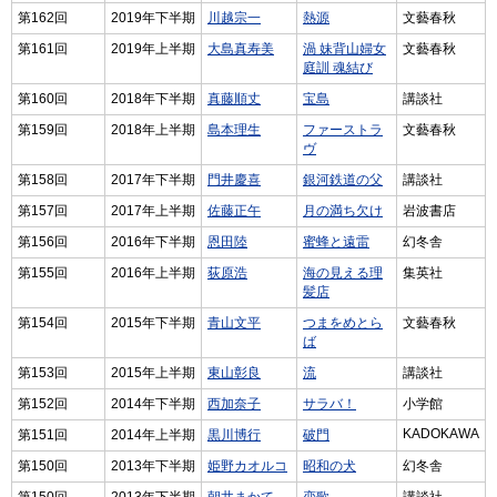
第162回
2019年下半期
川越宗一
熱源
文藝春秋
第161回
2019年上半期
大島真寿美
渦 妹背山婦女
文藝春秋
庭訓 魂結び
第160回
2018年下半期
真藤順丈
宝島
講談社
第159回
2018年上半期
島本理生
ファーストラ
文藝春秋
ヴ
第158回
2017年下半期
門井慶喜
銀河鉄道の父
講談社
第157回
2017年上半期
佐藤正午
月の満ち欠け
岩波書店
第156回
2016年下半期
恩田陸
蜜蜂と遠雷
幻冬舎
第155回
2016年上半期
荻原浩
海の見える理
集英社
髪店
第154回
2015年下半期
青山文平
つまをめとら
文藝春秋
ば
第153回
2015年上半期
東山彰良
流
講談社
第152回
2014年下半期
西加奈子
サラバ！
小学館
KADOKAWA
第151回
2014年上半期
黒川博行
破門
第150回
2013年下半期
姫野カオルコ
昭和の犬
幻冬舎