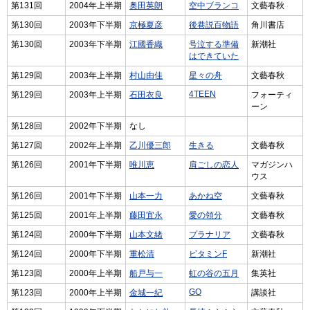
第131回
2004年上半期
奥田英朗
空中ブランコ
文藝春秋
第130回
2003年下半期
京極夏彦
後巷説百物語
角川書店
第130回
2003年下半期
江國香織
号泣する準備
新潮社
はできていた
第129回
2003年上半期
村山由佳
星々の舟
文藝春秋
4TEEN
第129回
2003年上半期
石田衣良
フォーティ
ーン
第128回
2002年下半期
なし
第127回
2002年上半期
乙川優三郎
生きる
文藝春秋
第126回
2001年下半期
唯川恵
肩ごしの恋人
マガジンハ
ウス
第126回
2001年下半期
山本一力
あかね空
文藝春秋
第125回
2001年上半期
藤田宜永
愛の領分
文藝春秋
第124回
2000年下半期
山本文緒
プラナリア
文藝春秋
第124回
2000年下半期
重松清
ビタミンF
新潮社
第123回
2000年上半期
船戸与一
虹の谷の五月
集英社
GO
第123回
2000年上半期
金城一紀
講談社