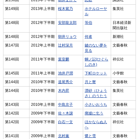
第150回
2013年下半期
朝井まかて
恋歌
講談社
第149回
2013年上半期
桜木紫乃
ホテルローヤ
集英社
ル
第148回
2012年下半期
安部龍太郎
等伯
日本経済新
聞出版社
第148回
2012年下半期
朝井リョウ
何者
新潮社
第147回
2012年上半期
辻村深月
鍵のない夢を
文藝春秋
見る
第146回
2011年下半期
葉室麟
蜩ノ記(ひぐら
祥伝社
しのき)
第145回
2011年上半期
池井戸潤
下町ロケット
小学館
第144回
2010年下半期
道尾秀介
月と蟹
文藝春秋
第144回
2010年下半期
木内昇
漂砂（ひょう
集英社
さ）のうたう
第143回
2010年上半期
中島京子
小さいおうち
文藝春秋
第142回
2009年下半期
佐々木譲
廃墟に乞う
文藝春秋
第142回
2009年下半期
白石一文
ほかならぬ人
祥伝社
へ
第141回
2009年上半期
北村薫
鷺と雪
文藝春秋