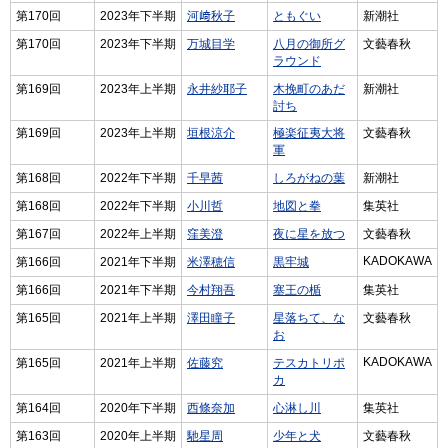
第170回
2023年下半期
河﨑秋子
ともぐい
新潮社
第170回
2023年下半期
万城目学
八月の御所グ
文藝春秋
ラウンド
第169回
2023年上半期
永井紗耶子
木挽町のあだ
新潮社
討ち
第169回
2023年上半期
垣根涼介
極楽征夷大将
文藝春秋
軍
第168回
2022年下半期
千早茜
しろがねの葉
新潮社
第168回
2022年下半期
小川哲
地図と拳
集英社
第167回
2022年上半期
窪美澄
夜に星を放つ
文藝春秋
KADOKAWA
第166回
2021年下半期
米澤穂信
黒牢城
第166回
2021年下半期
今村翔吾
塞王の楯
集英社
第165回
2021年上半期
澤田瞳子
星落ちて、な
文藝春秋
お
KADOKAWA
第165回
2021年上半期
佐藤究
テスカトリポ
カ
第164回
2020年下半期
西條奈加
心淋し川
集英社
第163回
2020年上半期
馳星周
少年と犬
文藝春秋