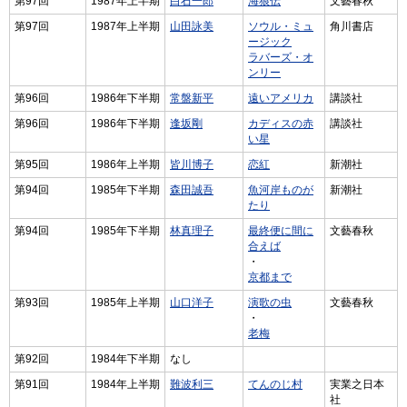
第97回
1987年上半期
白石一郎
海狼伝
文藝春秋
第97回
1987年上半期
山田詠美
ソウル・ミュ
角川書店
ージック
ラバーズ・オ
ンリー
第96回
1986年下半期
常盤新平
遠いアメリカ
講談社
第96回
1986年下半期
逢坂剛
カディスの赤
講談社
い星
第95回
1986年上半期
皆川博子
恋紅
新潮社
第94回
1985年下半期
森田誠吾
魚河岸ものが
新潮社
たり
第94回
1985年下半期
林真理子
最終便に間に
文藝春秋
合えば
・
京都まで
第93回
1985年上半期
山口洋子
演歌の虫
文藝春秋
・
老梅
第92回
1984年下半期
なし
第91回
1984年上半期
難波利三
てんのじ村
実業之日本
社