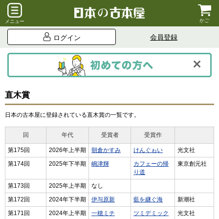
かご
メニュー
会員登録
ログイン
直木賞
日本の古本屋に登録されている直木賞の一覧です。
回
年代
受賞者
受賞作
第175回
2026年上半期
朝倉かすみ
けんぐゎい
光文社
第174回
2025年下半期
嶋津輝
カフェーの帰
東京創元社
り道
第173回
2025年上半期
なし
第172回
2024年下半期
伊与原新
藍を継ぐ海
新潮社
第171回
2024年上半期
一穂ミチ
ツミデミック
光文社