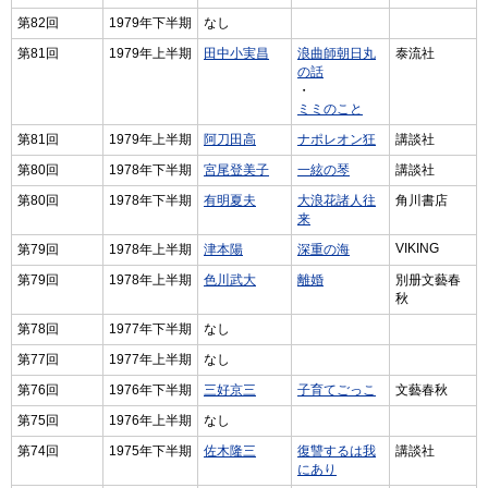
第82回
1979年下半期
なし
第81回
1979年上半期
田中小実昌
浪曲師朝日丸
泰流社
の話
・
ミミのこと
第81回
1979年上半期
阿刀田高
ナポレオン狂
講談社
第80回
1978年下半期
宮尾登美子
一絃の琴
講談社
第80回
1978年下半期
有明夏夫
大浪花諸人往
角川書店
来
VIKING
第79回
1978年上半期
津本陽
深重の海
第79回
1978年上半期
色川武大
離婚
別册文藝春
秋
第78回
1977年下半期
なし
第77回
1977年上半期
なし
第76回
1976年下半期
三好京三
子育てごっこ
文藝春秋
第75回
1976年上半期
なし
第74回
1975年下半期
佐木隆三
復讐するは我
講談社
にあり