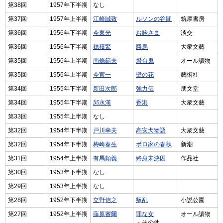
第38回
1957年下半期
なし
第37回
1957年上半期
江崎誠致
ルソンの谷間
筑摩書房
第36回
1956年下半期
今東光
お吟さま
淡交
第36回
1956年下半期
穂積驚
勝烏
大衆文藝
第35回
1956年上半期
南條範夫
燈台鬼
オール讀物
第35回
1956年上半期
今官一
壁の花
藝術社
第34回
1955年下半期
新田次郎
強力伝
朋文堂
第34回
1955年下半期
邱永漢
香港
大衆文藝
第33回
1955年上半期
なし
第32回
1954年下半期
戸川幸夫
高安犬物語
大衆文藝
第32回
1954年下半期
梅崎春生
ボロ家の春秋
新潮
第31回
1954年上半期
有馬頼義
終身未決囚
作品社
第30回
1953年下半期
なし
第29回
1953年上半期
なし
第28回
1952年下半期
立野信之
叛乱
小説公園
第27回
1952年上半期
藤原審爾
罪な女
オール讀物
・その他