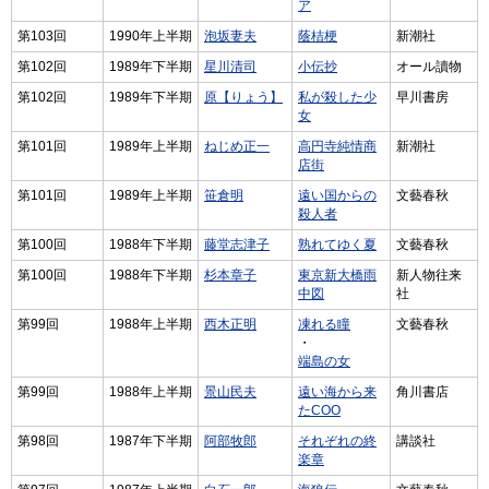
ア
第103回
1990年上半期
泡坂妻夫
蔭桔梗
新潮社
第102回
1989年下半期
星川清司
小伝抄
オール讀物
第102回
1989年下半期
原【りょう】
私が殺した少
早川書房
女
第101回
1989年上半期
ねじめ正一
高円寺純情商
新潮社
店街
第101回
1989年上半期
笹倉明
遠い国からの
文藝春秋
殺人者
第100回
1988年下半期
藤堂志津子
熟れてゆく夏
文藝春秋
第100回
1988年下半期
杉本章子
東京新大橋雨
新人物往来
中図
社
第99回
1988年上半期
西木正明
凍れる瞳
文藝春秋
・
端島の女
第99回
1988年上半期
景山民夫
遠い海から来
角川書店
たCOO
第98回
1987年下半期
阿部牧郎
それぞれの終
講談社
楽章