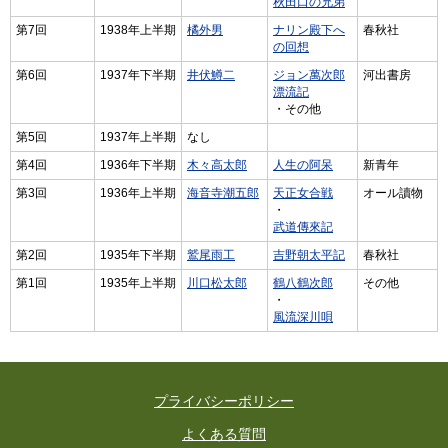
秋田口の兄弟
第7回
1938年上半期
橘外男
ナリン殿下へ
春秋社
の回想
第6回
1937年下半期
井伏鱒二
ジョン萬次郎
河出書房
漂流記
・その他
第5回
1937年上半期
なし
第4回
1936年下半期
木々高太郎
人生の阿呆
新青年
第3回
1936年上半期
海音寺潮五郎
天正女合戦
オール讀物
・
武道傳來記
第2回
1935年下半期
鷲尾雨工
吉野朝太平記
春秋社
第1回
1935年上半期
川口松太郎
鶴八鶴次郎
その他
・
風流深川唄
プライバシーポリシー
よくある質問