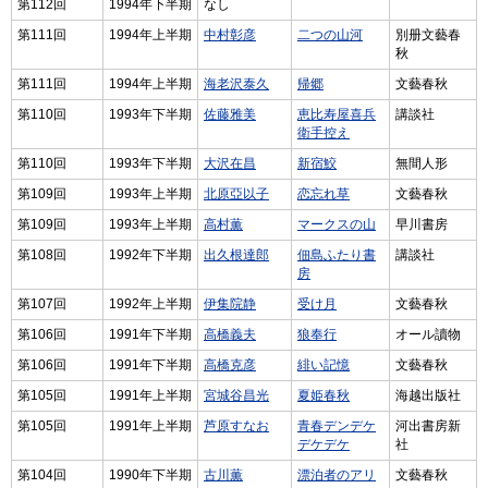
第112回
1994年下半期
なし
第111回
1994年上半期
中村彰彦
二つの山河
別册文藝春
秋
第111回
1994年上半期
海老沢泰久
帰郷
文藝春秋
第110回
1993年下半期
佐藤雅美
恵比寿屋喜兵
講談社
衛手控え
第110回
1993年下半期
大沢在昌
新宿鮫
無間人形
第109回
1993年上半期
北原亞以子
恋忘れ草
文藝春秋
第109回
1993年上半期
高村薫
マークスの山
早川書房
第108回
1992年下半期
出久根達郎
佃島ふたり書
講談社
房
第107回
1992年上半期
伊集院静
受け月
文藝春秋
第106回
1991年下半期
高橋義夫
狼奉行
オール讀物
第106回
1991年下半期
高橋克彦
緋い記憶
文藝春秋
第105回
1991年上半期
宮城谷昌光
夏姫春秋
海越出版社
第105回
1991年上半期
芦原すなお
青春デンデケ
河出書房新
デケデケ
社
第104回
1990年下半期
古川薫
漂泊者のアリ
文藝春秋