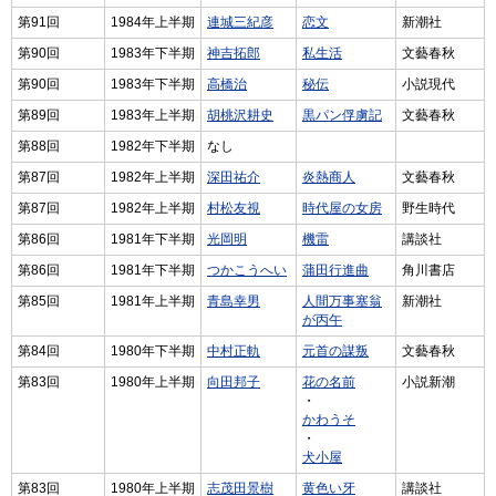
第91回
1984年上半期
連城三紀彦
恋文
新潮社
第90回
1983年下半期
神吉拓郎
私生活
文藝春秋
第90回
1983年下半期
高橋治
秘伝
小説現代
第89回
1983年上半期
胡桃沢耕史
黒パン俘虜記
文藝春秋
第88回
1982年下半期
なし
第87回
1982年上半期
深田祐介
炎熱商人
文藝春秋
第87回
1982年上半期
村松友視
時代屋の女房
野生時代
第86回
1981年下半期
光岡明
機雷
講談社
第86回
1981年下半期
つかこうへい
蒲田行進曲
角川書店
第85回
1981年上半期
青島幸男
人間万事塞翁
新潮社
が丙午
第84回
1980年下半期
中村正軌
元首の謀叛
文藝春秋
第83回
1980年上半期
向田邦子
花の名前
小説新潮
・
かわうそ
・
犬小屋
第83回
1980年上半期
志茂田景樹
黄色い牙
講談社