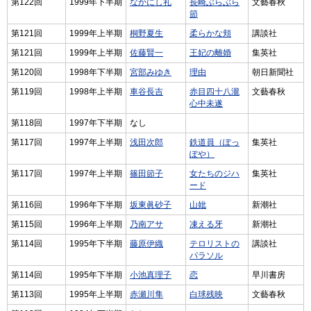
第122回
1999年下半期
なかにし礼
長崎ぶらぶら
文藝春秋
節
第121回
1999年上半期
桐野夏生
柔らかな頬
講談社
第121回
1999年上半期
佐藤賢一
王妃の離婚
集英社
第120回
1998年下半期
宮部みゆき
理由
朝日新聞社
第119回
1998年上半期
車谷長吉
赤目四十八瀧
文藝春秋
心中未遂
第118回
1997年下半期
なし
第117回
1997年上半期
浅田次郎
鉄道員（ぽっ
集英社
ぽや）
第117回
1997年上半期
篠田節子
女たちのジハ
集英社
ード
第116回
1996年下半期
坂東眞砂子
山妣
新潮社
第115回
1996年上半期
乃南アサ
凍える牙
新潮社
第114回
1995年下半期
藤原伊織
テロリストの
講談社
パラソル
第114回
1995年下半期
小池真理子
恋
早川書房
第113回
1995年上半期
赤瀬川隼
白球残映
文藝春秋