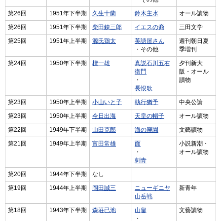
第26回
1951年下半期
久生十蘭
鈴木主水
オール讀物
第26回
1951年下半期
柴田錬三郎
イエスの裔
三田文学
第25回
1951年上半期
源氏鶏太
英語屋さん
週刊朝日夏
・その他
季増刊
第24回
1950年下半期
檀一雄
真説石川五右
夕刊新大
衛門
阪・オール
・
讀物
長恨歌
第23回
1950年上半期
小山いと子
執行猶予
中央公論
第23回
1950年上半期
今日出海
天皇の帽子
オール讀物
第22回
1949年下半期
山田克郎
海の廃園
文藝讀物
第21回
1949年上半期
富田常雄
面
小説新潮・
・
オール讀物
刺青
第20回
1944年下半期
なし
第19回
1944年上半期
岡田誠三
ニューギニヤ
新青年
山岳戦
第18回
1943年下半期
森荘已池
山畠
文藝讀物
・