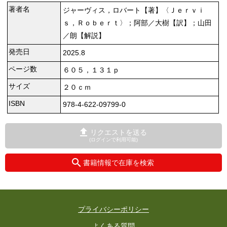
著者名
ジャーヴィス，ロバート【著】〈Ｊｅｒｖｉ
ｓ，Ｒｏｂｅｒｔ〉；阿部／大樹【訳】；山田
／朗【解説】
発売日
2025.8
ページ数
６０５，１３１ｐ
サイズ
２０ｃｍ
ISBN
978-4-622-09799-0
リクエストを送る
(ログインで利用可能)
書籍情報で在庫を検索
プライバシーポリシー
よくある質問