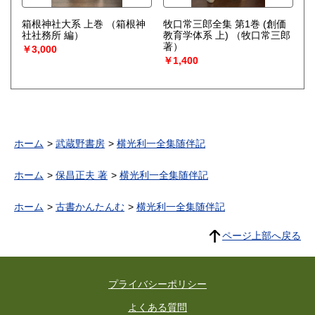
箱根神社大系 上巻
（箱根神
牧口常三郎全集 第1巻 (創価
社社務所 編）
教育学体系 上)
（牧口常三郎
著）
￥3,000
￥1,400
ホーム
武蔵野書房
横光利一全集随伴記
ホーム
保昌正夫 著
横光利一全集随伴記
ホーム
古書かんたんむ
横光利一全集随伴記
ページ上部へ戻る
プライバシーポリシー
よくある質問