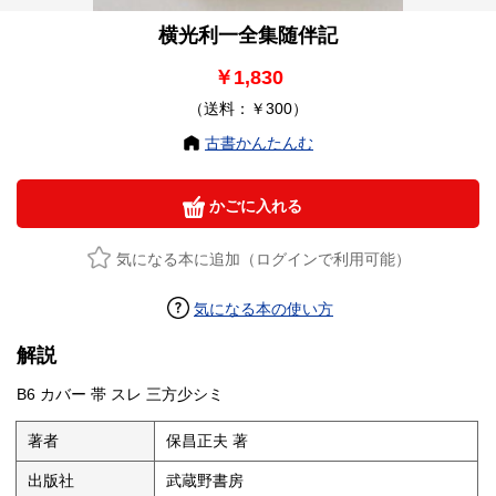
横光利一全集随伴記
￥1,830
（送料：￥300）
古書かんたんむ
かごに入れる
気になる本に追加（ログインで利用可能）
気になる本の使い方
解説
B6 カバー 帯 スレ 三方少シミ
著者
保昌正夫 著
出版社
武蔵野書房