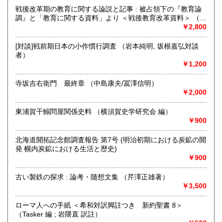
戦後改革期の教育に関する論説と記事 : 被占領下の『教育論
沿線名：-
調』と「教育に関する資料」より ＜戦後教育改革資料＞ （渡
最寄駅：-
部宗助編）
￥2,800
営業時間：13:00-19:00 (本は倉庫にあるため、店舗での購
入や受け取りご希望の場合は上記の「商品引渡し方法」をご
[対談]戦前期日本の小作慣行調査 （岩本純明, 坂根嘉弘対談
覧ください)
者）
定休日：なし
￥1,200
書籍の買取について
寺坂吉右衛門 最終章 （中島康夫/冨澤信明）
￥2,000
内容によりますが全国出張いたします
東浦賀干鰯問屋関係史料 （横須賀史学研究会 編）
取り扱い分野
￥900
古書一般（その他）
北海道開拓記念館調査報告 第7号 (明治初期における炭鉱の開
発 幌内炭鉱における生活と歴史)
￥900
古い製鉄の探求 : 論考・随想文集 （芹澤正雄著）
￥3,500
ローマ人への手紙 ＜希和対訳脚註つき 新約聖書 8＞
（Tasker 編 ; 岩隈直 訳註）