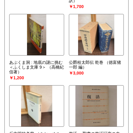
訳）
￥1,700
あぶくま洞 : 地底の謎に挑む
公爵桂太郎伝 乾巻
（徳富猪
＜ふくしま文庫 9＞
（高橋紀
一郎 編）
信著）
￥3,000
￥1,200