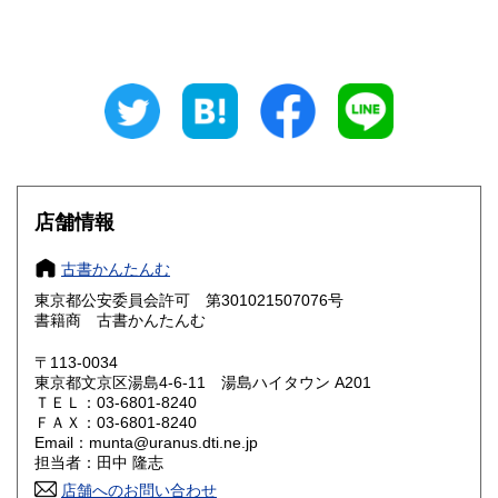
山梨県
長野県
300円
300円
岐阜県
静岡県
300円
300円
愛知県
三重県
300円
300円
滋賀県
京都府
300円
300円
大阪府
兵庫県
300円
300円
店舗情報
奈良県
和歌山県
300円
300円
古書かんたんむ
東京都公安委員会許可 第301021507076号
鳥取県
島根県
300円
300円
書籍商 古書かんたんむ
岡山県
広島県
300円
300円
〒113-0034
東京都文京区湯島4-6-11 湯島ハイタウン A201
ＴＥＬ：03-6801-8240
山口県
徳島県
300円
300円
ＦＡＸ：03-6801-8240
Email：munta@uranus.dti.ne.jp
香川県
愛媛県
300円
300円
担当者：田中 隆志
店舗へのお問い合わせ