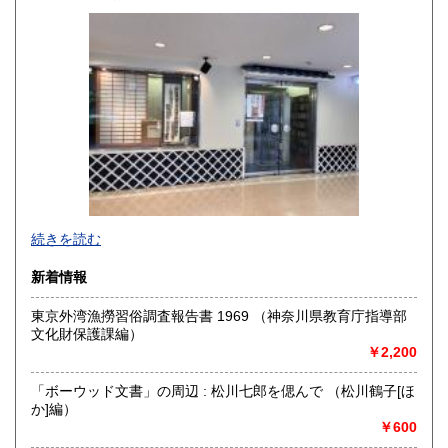
高知県
福岡県
300円
300円
佐賀県
長崎県
300円
300円
熊本県
大分県
300円
300円
宮崎県
鹿児島県
300円
300円
沖縄県
300円
続きを読む
新着情報
東京外湾漁撈習俗調査報告書 1969 （神奈川県教育庁指導部
文化財保護課編）
￥2,200
「ボーウッド文書」の周辺 : 松川七郎を偲んで （松川鶴子[ほ
か]編）
￥600
-