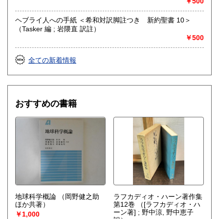
￥500
ヘブライ人への手紙 ＜希和対訳脚註つき 新約聖書 10＞
（Tasker 編 ; 岩隈直 訳註）
￥500
全ての新着情報
おすすめの書籍
地球科学概論
（岡野健之助
ラフカディオ・ハーン著作集
ほか共著）
第12巻
（[ラフカディオ・ハ
ーン著] ; 野中涼, 野中恵子
￥1,000