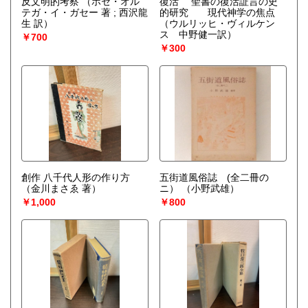
反文明的考察
（ホセ・オル
復活 聖書の復活証言の史
テガ・イ・ガセー 著 ; 西沢龍
的研究 現代神学の焦点
生 訳）
（ウルリッヒ・ヴィルケン
ス 中野健一訳）
￥700
￥300
創作 八千代人形の作り方
五街道風俗誌 (全二冊の
（金川まさゑ 著）
ニ）
（小野武雄）
￥1,000
￥800