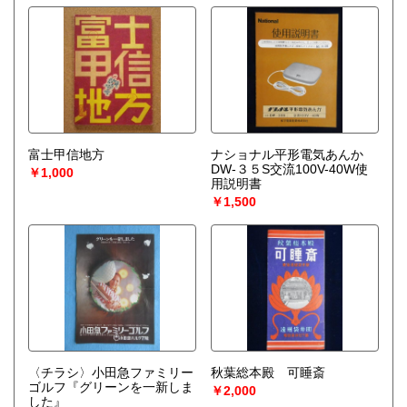
富士甲信地方
ナショナル平形電気あんか
DW-３５S交流100V-40W使
￥1,000
用説明書
￥1,500
〈チラシ〉小田急ファミリー
秋葉総本殿 可睡斎
ゴルフ『グリーンを一新しま
￥2,000
した』