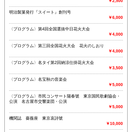
￥2,500
宮崎県
鹿児島県
定休日：不定休
300円
300円
明治製菓発行『スイート』創刊号
書籍の買取について
沖縄県
300円
￥6,000
買取 買取専用フリーダイヤル 0120-006-229 (担当・
井上)
〈プログラム〉第4回全国選抜中日花火大会
￥4,000
古書買取、古本買取、古書、古本の大量買い取りは大歓迎で
す。
〈プログラム〉第三回全国花火大会 花火のしおり
御整理・御売却はお気軽に当店にご相談ください。
￥4,000
お電話、メール等でご連絡次第、即日に参上いたします。古
書買い取り、古本買い取り、大量大歓迎です。
〈プログラム〉名タイ第2回納涼仕掛花火大会
特に古いもの全般(和本、古文書、紙物チラシ、郷土資料、地
￥3,500
図、宗教、芸能、美術、文学、雑誌等)に力を入れておりま
す。
〈プログラム〉名宝秋の音楽会
又書画骨董品も別部門で取り扱いしておりますので引越し増
￥5,000
改築の際には合わせてご利用ください。
愛知県・岐阜県を中心に近県の方、日時打ち合わせの後、ご
〈プログラム〉市民コンサート陽春號 東京国民歌劇協会・
訪問し、見積もり・買入をさせていただきます。
公演 名古屋市交響楽団・公演
まずはお気軽にご連絡ください。
￥5,000
お品物を送料着払いでお送りいただければ、即日に評価しご
連絡ご送金いたします。
機関誌 薔薇座 東京哀詩號
￥10,000
送り先 〒483-8341