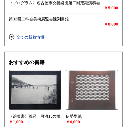
愛知県江南市前飛保町栄284 扶桑文庫 担当井
〈プログラム〉名古屋市交響楽団第二回定期演奏会
上
￥5,000
取り扱い分野
第32回二科会美術展覧会陳列目録
￥8,000
総記、哲学宗教、歴史、社会科学、自然科学、美術工芸、国
語国文、外国文学、古典籍、近代文献、趣味、外国書、サブ
カルチャー、古書一般（その他）
全ての新着情報
古文書・和本・刷り物・絵葉書・近代文献資料・エフェメラ
おすすめの書籍
〈絵葉書〉義経 弓流しの橋
伊勢型紙
￥1,000
￥4,000