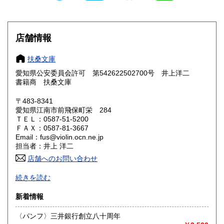
滋賀県
京都府
300円
300円
大阪府
兵庫県
300円
300円
店舗情報
奈良県
和歌山県
300円
300円
扶桑文庫
愛知県公安委員会許可 第542622502700号 井上洋二
鳥取県
島根県
300円
300円
書籍商 扶桑文庫
岡山県
広島県
300円
300円
〒483-8341
愛知県江南市前飛保町栄 284
ＴＥＬ：0587-51-5200
山口県
徳島県
300円
300円
ＦＡＸ：0587-81-3667
Email：fus@violin.ocn.ne.jp
香川県
愛媛県
300円
300円
担当者：井上 洋二
店舗へのお問い合わせ
高知県
福岡県
300円
300円
古文書、古地図、刷り物、一枚もの、絵葉書、鳥瞰図、近代
続きを読む
文献資料等を主体に扱っております。
佐賀県
長崎県
300円
300円
新着情報
沿線名：名鉄犬山線
熊本県
大分県
300円
300円
最寄駅：江南駅下車
〈パンフ〉三井銀行創立八十周年
営業時間：10:00〜17:00