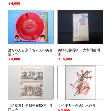
￥4,000
健ちゃんと京子ちゃんの英会
満韓鉄道唱歌
（大和田建樹
話レコード
作）
￥3,000
￥15,000
【絵葉書】学制発布50年 学
【相撲力士色紙】水戸泉
芸大会
￥3,000