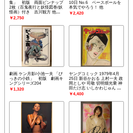
集」 初版 両面ピンナップ
10日 No.6 ベースボールを
2枚（百鬼夜行と妖怪図巻/妖
本気でやろう！ 他
怪画）付き 吉川観方 他
￥2,420
美と恐怖とユーモア
￥2,750
劇画 ケン月影/小池一夫 「び
ヤングコミック 1979年4月
っきの小鉄」 初版 劇画キ
25日 新谷かおる 上村一夫 政
ングシリーズ204
岡としや 司敬 切明畑光乗 神
田たけ志 いしかわじゅん 昭
￥1,320
和レトロ
￥4,400