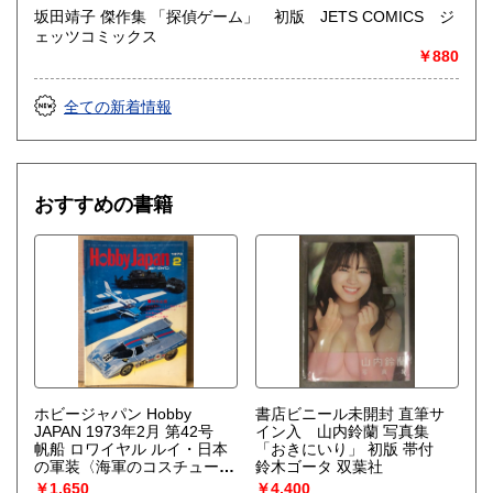
坂田靖子 傑作集 「探偵ゲーム」 初版 JETS COMICS ジ
ェッツコミックス
￥880
全ての新着情報
おすすめの書籍
ホビージャパン Hobby
書店ビニール未開封 直筆サ
JAPAN 1973年2月 第42号
イン入 山内鈴蘭 写真集
帆船 ロワイヤル ルイ・日本
「おきにいり」 初版 帯付
の軍装〈海軍のコスチュー
鈴木ゴータ 双葉社
ム〉ピンナップ付。特集:ア
￥1,650
￥4,400