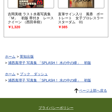
吉岡美穂 ラスト水着写真集
直筆サイン入り 風香 ポー
「M」 初版 帯付き レース
トレート 女子プロレスラー
クイーン
（西田幸樹）
スターダム 01
￥1,320
￥385
ホーム
英知出版
浦西真理子 写真集 「SPLASH！ 水の中の瞳」 初版
ホーム
ブック ダッシュ
浦西真理子 写真集 「SPLASH！ 水の中の瞳」 初版
ページ上部へ戻る
プライバシーポリシー