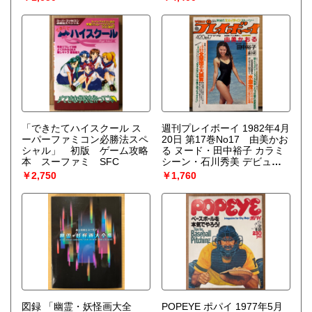
メリカの軍用トラック・ フ
ランスの個性派CIJ・日本軍
の火砲 他 ホビジャ プラ
モデル スケールモデル
「できたてハイスクール ス
週刊プレイボーイ 1982年4月
ーパーファミコン必勝法スペ
20日 第17巻No17 由美かお
シャル」 初版 ゲーム攻略
る ヌード・田中裕子 カラミ
本 スーファミ SFC
シーン・石川秀美 デビュ
ー・夏小町 ビキニ・高杉か
￥2,750
￥1,760
ほり ヌード・植村裕美 ビキ
ニ・川上健一vs矢作俊彦 対
談・高千穂遙vs御厨さと美
対談・カラー保存版 栄光の
スカイラインストーリー
他 表紙 岡田ますみ
図録 「幽霊・妖怪画大全
POPEYE ポパイ 1977年5月