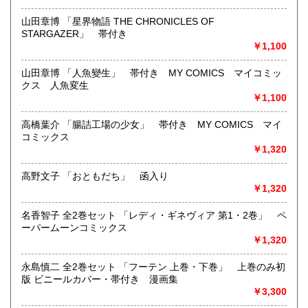
沿線名：地下鉄(三田線、新宿線、半蔵門線) JR(中央・総武
線)
山田章博 「星界物語 THE CHRONICLES OF
最寄駅：神保町駅 御茶ノ水駅
STARGAZER」 帯付き
営業時間：12:00-20:00
￥1,100
定休日：なし 年末は30日午後5時に閉店、年始は3日正午よ
り開店します
山田章博 「人魚變生」 帯付き MY COMICS マイコミッ
クス 人魚変生
書籍の買取について
￥1,100
メール web@bookdash.net または専用ページでお問い合
高橋葉介 「腸詰工場の少女」 帯付き MY COMICS マイ
わせください。
コミックス
お電話 03-3219-5991でも受け付けております。
￥1,320
お取引内容は、ご依頼されたあとの返信メールに、さらに詳
しく説明した文章をお付けしております。ご安心ください。
高野文子 「おともだち」 函入り
￥1,320
取り扱い分野
名香智子 全2巻セット 「レディ・ギネヴィア 第1・2巻」 ペ
趣味、サブカルチャー、古書一般（その他）
ーパームーンコミックス
女優・アイドル・グラビア・アダルトや映画・マンガ等
￥1,320
永島慎二 全2巻セット 「フーテン 上巻・下巻」 上巻のみ初
版 ビニールカバー・帯付き 漫画集
￥3,300