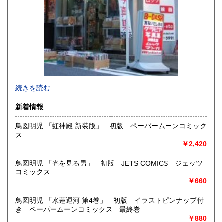
佐賀県
長崎県
1,410円
1,410円
熊本県
大分県
1,410円
1,410円
宮崎県
鹿児島県
1,410円
1,410円
沖縄県
1,450円
新旧女優・アイドルのグラビア、なつかしの本
続きを読む
映画・特撮、ゲーム・アニメ古漫画などの趣味本は当店にお
まかせください。
新着情報
お取り扱いは、趣味のものすべてにわたります。
鳥図明児 「虹神殿 新装版」 初版 ペーパームーンコミック
グラビアアイドル雑誌(キャンディーズなどの昔の女優・アイ
ス
ドルも歓迎)
￥2,420
写真集・イメージビデオ(DVD)、雑誌(成人問わず)
古マンガ・アニメロマンアルバム系、イラスト集、
美少女ゲーム、プレミアゲーム、攻略本・設定資料集
鳥図明児 「光を見る男」 初版 JETS COMICS ジェッツ
映画パンフレット、プレミアトイ、音楽
コミックス
CD・ビデオ・DVD・LD
￥660
どんなジャンルでも買取することができます。
鳥図明児 「水蓮運河 第4巻」 初版 イラストピンナップ付
東京近郊出張買取していますのでお気軽にご相談ください。
き ペーパームーンコミックス 最終巻
￥880