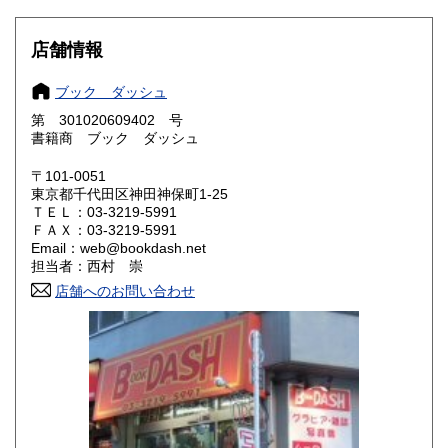
岐阜県
静岡県
880円
880円
店舗情報
愛知県
三重県
880円
880円
ブック ダッシュ
第 301020609402 号
滋賀県
京都府
990円
990円
書籍商 ブック ダッシュ
大阪府
兵庫県
990円
990円
〒101-0051
東京都千代田区神田神保町1-25
奈良県
和歌山県
990円
990円
ＴＥＬ：03-3219-5991
ＦＡＸ：03-3219-5991
Email：web@bookdash.net
鳥取県
島根県
1,150円
1,150円
担当者：西村 崇
店舗へのお問い合わせ
岡山県
広島県
1,150円
1,150円
山口県
徳島県
1,150円
1,150円
香川県
愛媛県
1,150円
1,150円
高知県
福岡県
1,150円
1,410円