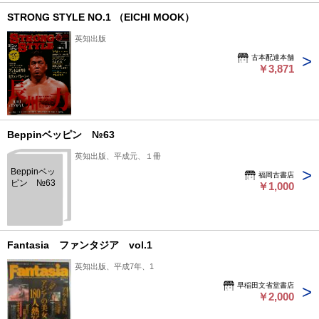
ア・スマイ
ル 撮影:岡
STRONG STYLE NO.1 （EICHI MOOK）
克己 1994
年 英知出
英知出版
版 帯付き
古本配達本舗
￥3,871
Beppinベッピン №63
英知出版、平成元、１冊
Beppinベッ
福岡古書店
ピン №63
￥1,000
Fantasia ファンタジア vol.1
英知出版、平成7年、1
早稲田文省堂書店
￥2,000