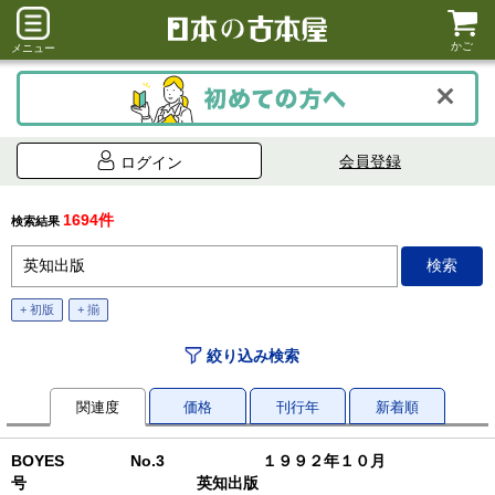
かご
メニュー
会員登録
ログイン
1694件
検索結果
+ 初版
+ 揃
絞り込み検索
関連度
価格
刊行年
新着順
BOYES No.3 １９９２年１０月
号 英知出版