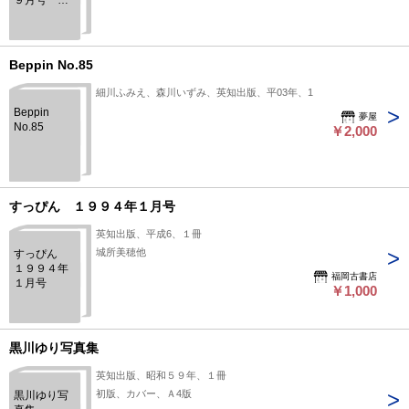
９月号
№62
Beppin No.85
細川ふみえ、森川いずみ、英知出版、平03年、1
Beppin
夢屋
No.85
￥2,000
すっぴん １９９４年１月号
英知出版、平成6、１冊
城所美穂他
すっぴん
１９９４年
福岡古書店
１月号
￥1,000
黒川ゆり写真集
英知出版、昭和５９年、１冊
初版、カバー、Ａ4版
黒川ゆり写