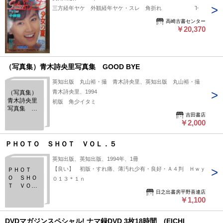
三方経年ヤケ 外観経年ヤケ・スレ 角折れ T
高崎古書センター
￥20,370
（写真集）青木詩央里写真集 GOOD BYE
英知出版 丸山裕・撮 青木詩央里、英知出版 丸山裕・撮
青木詩央里、1994
（写真集）
青木詩央里
初版 角少イタミ
写真集
吉田書店
GOOD BYE
￥2,000
ＰＨＯＴＯ ＳＨＯＴ ＶＯＬ．５
英知出版、英知出版、1994年、1冊
【良い】 初版・すれ痛、薄汚れ少有・良好・Ａ４判 Ｈｗｙ
ＰＨＯＴ
Ｏ ＳＨＯ
０１３＊１ｎ
Ｔ ＶＯ
日之出書房平野喜連店
Ｌ．５
￥1,100
DVDマガジンスペシャル! ナマ録DVD 3枚18時間 (EICHI