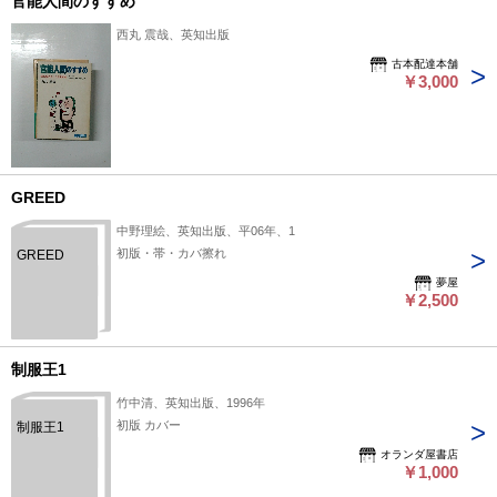
官能人間のすすめ
西丸 震哉、英知出版
古本配達本舗
￥3,000
GREED
中野理絵、英知出版、平06年、1
初版・帯・カバ擦れ
GREED
夢屋
￥2,500
制服王1
竹中清、英知出版、1996年
初版 カバー
制服王1
オランダ屋書店
￥1,000