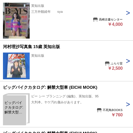
英知出版
三方外観経年 sya
高崎古書センター
￥4,000
河村理沙写真集 15歳 英知出版
英知出版
ふらり堂
￥2,500
ビッグバイクカタログ: 解禁大型車 (EICHI MOOK)
ビー シー プランニング (編集)、英知出版、95
大判本。ヤケ汚れ傷みがあります。
ビッグバイ
クカタログ:
不死鳥BOOKS
解禁大型車
￥760
(EICHI
MOOK)