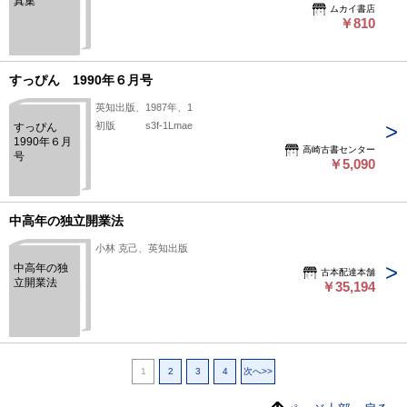
真集
ムカイ書店
￥810
すっぴん 1990年６月号
英知出版、1987年、1
初版 s3f-1Lmae
すっぴん
1990年６月
高崎古書センター
号
￥5,090
中高年の独立開業法
小林 克己、英知出版
中高年の独
古本配達本舗
立開業法
￥35,194
1
2
3
4
次へ>>