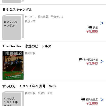
Ｂ９２スキャンダル
ＭＩＫＩ、英知出版、平05年、1
初版・帯
Ｂ９２スキ
ャンダル
夢屋
￥5,000
The Beatles 永遠のビートルズ
英知出版
古本配達本舗
￥3,943
すっぴん １９９１年９月号 №62
英知出版、平成3、１冊
すっぴん
福岡古書店
１９９１年
￥1,000