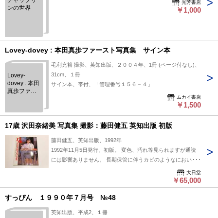
チャップリ
光芳書店
ンの世界
￥1,000
Lovey-dovey : 本田真歩ファースト写真集 サイン本
毛利充裕 撮影、英知出版、２００４年、1冊 (ページ付なし)、
31cm、１冊
Lovey-
dovey : 本田
サイン本、帯付、「管理番号１５６－４」
真歩ファー
ムカイ書店
スト写真
￥1,500
集 サイン
本
17歳 沢田奈緒美 写真集 撮影：藤田健五 英知出版 初版
藤田健五、英知出版、1992年
1992年11月5日発行、初版。 変色、汚れ等見られますが通読
には影響ありません。 長期保管に伴うカビのようなにおいが
若干御座います。
大日堂
￥65,000
すっぴん １９９０年７月号 №48
英知出版、平成2、１冊