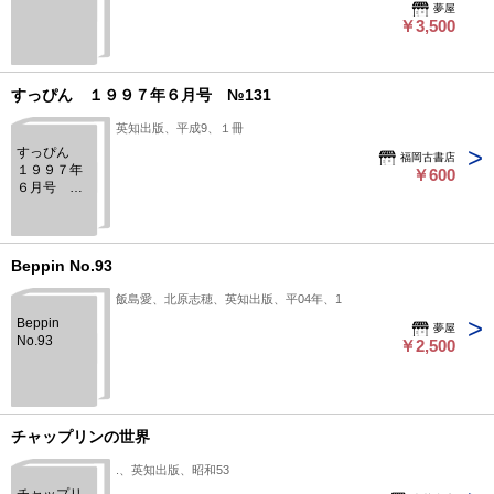
夢屋
￥3,500
すっぴん １９９７年６月号 №131
英知出版、平成9、１冊
すっぴん
福岡古書店
１９９７年
￥600
６月号
№131
Beppin No.93
飯島愛、北原志穂、英知出版、平04年、1
Beppin
夢屋
No.93
￥2,500
チャップリンの世界
.、英知出版、昭和53