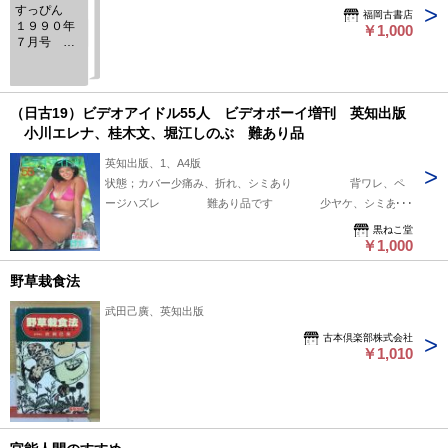
すっぴん
福岡古書店
１９９０年
￥1,000
７月号
№48
（日古19）ビデオアイドル55人 ビデオボーイ増刊 英知出版
小川エレナ、桂木文、堀江しのぶ 難あり品
英知出版、1、A4版
状態；カバー少痛み、折れ、シミあり 背ワレ、ペ
ージハズレ 難あり品です 少ヤケ、シミあり
（整理番号2026-8-3）
黒ねこ堂
￥1,000
野草栽食法
武田己廣、英知出版
古本倶楽部株式会社
￥1,010