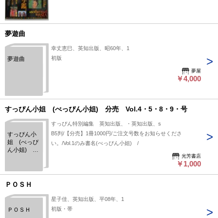
夢遊曲
幸丈恵巳、英知出版、昭60年、1
初版
夢遊曲
夢屋
￥4,000
すっぴん小姐 (べっぴん小姐) 分売 Vol.4・5・8・9・号
すっぴん特別編集 英知出版、・英知出版、s
B5判/【分売】1冊1000円/ご注文号数をお知らせくださ
すっぴん小
姐 (べっぴ
い。/Vol.1のみ書名(べっぴん小姐) /
ん小姐) 分
光芳書店
売 Vol.4・
￥1,000
5・8・9・号
ＰＯＳＨ
星子佳、英知出版、平08年、1
初版・帯
ＰＯＳＨ