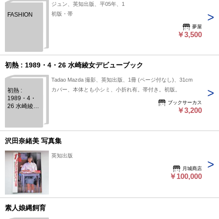
ジュン、英知出版、平05年、1
初版・帯
FASHION
夢屋
￥3,500
初熱 : 1989・4・26 水崎綾女デビューブック
Tadao Mazda 撮影、英知出版、1冊 (ページ付なし)、31cm
カバー、本体とも小シミ、小折れ有。帯付き。初版。
初熱 :
1989・4・
ブックサーカス
26 水崎綾女
￥3,200
デビューブ
ック
沢田奈緒美 写真集
英知出版
月城商店
￥100,000
素人娘縄飼育