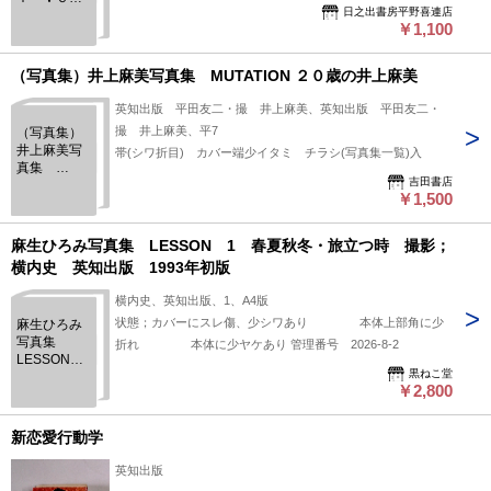
日之出書房平野喜連店
Ｌ．４
￥1,100
（写真集）井上麻美写真集 MUTATION ２０歳の井上麻美
英知出版 平田友二・撮 井上麻美、英知出版 平田友二・
撮 井上麻美、平7
（写真集）
井上麻美写
帯(シワ折目) カバー端少イタミ チラシ(写真集一覧)入
真集
吉田書店
MUTATION
￥1,500
２０歳の井
上麻美
麻生ひろみ写真集 LESSON 1 春夏秋冬・旅立つ時 撮影；
横内史 英知出版 1993年初版
横内史、英知出版、1、A4版
状態；カバーにスレ傷、少シワあり 本体上部角に少
麻生ひろみ
写真集
折れ 本体に少ヤケあり 管理番号 2026-8-2
LESSON
黒ねこ堂
1 春夏秋
￥2,800
冬・旅立つ
時 撮影；
横内史 英
新恋愛行動学
知出版
1993年初
英知出版
版