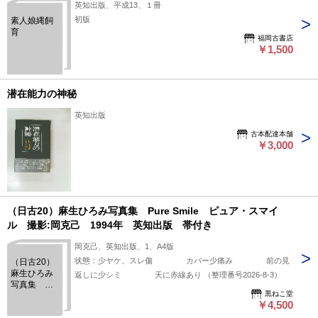
英知出版、平成13、１冊
初版
素人娘縄飼
育
福岡古書店
￥1,500
潜在能力の神秘
英知出版
古本配達本舗
￥3,000
（日古20）麻生ひろみ写真集 Pure Smile ピュア・スマイ
ル 撮影:岡克己 1994年 英知出版 帯付き
岡克己、英知出版、1、A4版
状態：少ヤケ、スレ傷 カバー少痛み 前の見
（日古20）
麻生ひろみ
返しに少シミ 天に赤線あり （整理番号2026-8-3）
写真集
黒ねこ堂
Pure
￥4,500
Smile ピュ