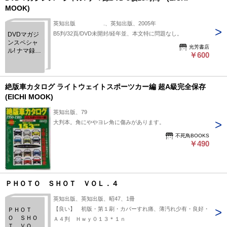
MOOK)
英知出版 .、英知出版、2005年
B5判/32頁/DVD未開封/経年並、本文特に問題なし。
DVDマガジ
ンスペシャ
光芳書店
ル! ナマ録
￥600
DVD 3枚18
時間
(EICHI
MOOK)
絶版車カタログ ライトウェイトスポーツカー編 超A級完全保存
(EICHI MOOK)
英知出版、79
大判本。角にややヨレ角に傷みがあります。
不死鳥BOOKS
￥490
ＰＨＯＴＯ ＳＨＯＴ ＶＯＬ．４
英知出版、英知出版、昭47、1冊
【良い】 初版・第１刷・カバーすれ痛、薄汚れ少有・良好・
ＰＨＯＴ
Ｏ ＳＨＯ
Ａ４判 Ｈｗｙ０１３＊１ｎ
Ｔ ＶＯ