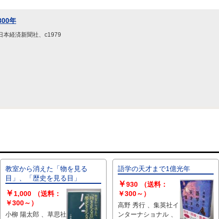
800年
本経済新聞社、c1979
教室から消えた「物を見る
語学の天才まで1億光年
目」、「歴史を見る目」
￥
930
（送料：
￥
1,000
（送料：
￥300～）
￥300～）
高野 秀行 、集英社イ
小柳 陽太郎 、草思社
ンターナショナル 、