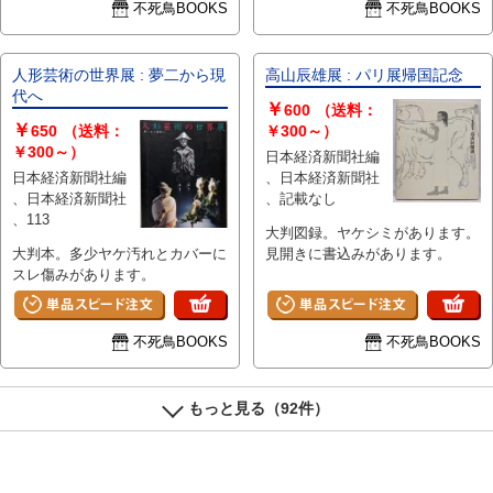
不死鳥BOOKS
不死鳥BOOKS
人形芸術の世界展 : 夢二から現
高山辰雄展 : パリ展帰国記念
代へ
￥
600
（送料：
￥
650
（送料：
￥300～）
￥300～）
日本経済新聞社編
日本経済新聞社編
、日本経済新聞社
、日本経済新聞社
、記載なし
、113
大判図録。ヤケシミがあります。
大判本。多少ヤケ汚れとカバーに
見開きに書込みがあります。
スレ傷みがあります。
不死鳥BOOKS
不死鳥BOOKS
もっと見る（92件）