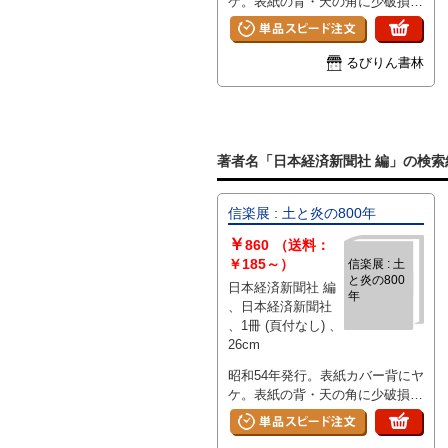
ケ。表紙の背・天の角に少破損。
わずかにシミ。中程度から軽めの
経年ヤケ。少ふちやけ。
るびりん書林
著者名「日本経済新聞社 編」の検索
信楽展 : 土と炎の800年
￥
860
（送料：
￥185～）
信楽展 : 土
と炎の800
日本経済新聞社 編
年
、日本経済新聞社
、1冊 (頁付なし) 、
26cm
昭和54年発行。表紙カバー背にヤ
ケ。表紙の背・天の角に少破損。
わずかにシミ。中程度から軽めの
経年ヤケ。少ふちやけ。