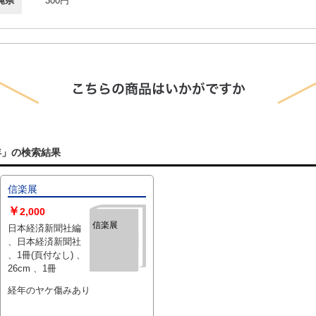
縄県
300円
0年」の検索結果
信楽展
￥
2,000
信楽展
日本経済新聞社編
、日本経済新聞社
、1冊(頁付なし) 、
26cm 、1冊
経年のヤケ傷みあり