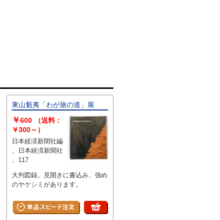
東山魁夷「わが旅の道」展
￥
600
（送料：
￥300～）
日本経済新聞社編
、日本経済新聞社
、117
大判図録。見開きに書込み、強め
のヤケシミがあります。