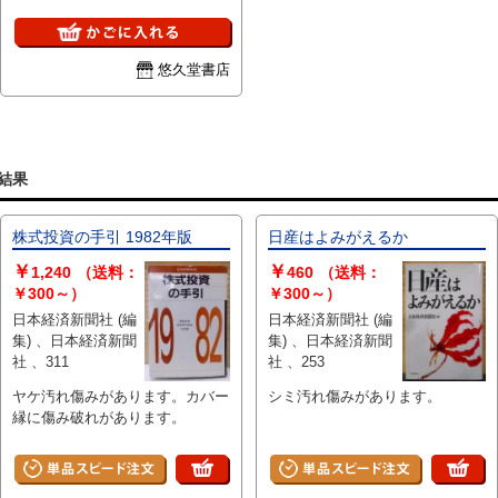
悠久堂書店
結果
株式投資の手引 1982年版
日産はよみがえるか
￥
￥
1,240
（送料：
460
（送料：
￥300～）
￥300～）
日本経済新聞社 (編
日本経済新聞社 (編
集) 、日本経済新聞
集) 、日本経済新聞
社 、311
社 、253
ヤケ汚れ傷みがあります。カバー
シミ汚れ傷みがあります。
縁に傷み破れがあります。