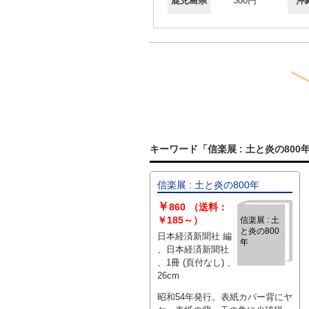
鹿児島県
300円
沖
キーワード「信楽展 : 土と炎の80
信楽展 : 土と炎の800年
￥
860
（送料：
￥185～）
信楽展 : 土
と炎の800
日本経済新聞社 編
年
、日本経済新聞社
、1冊 (頁付なし) 、
26cm
昭和54年発行。表紙カバー背にヤ