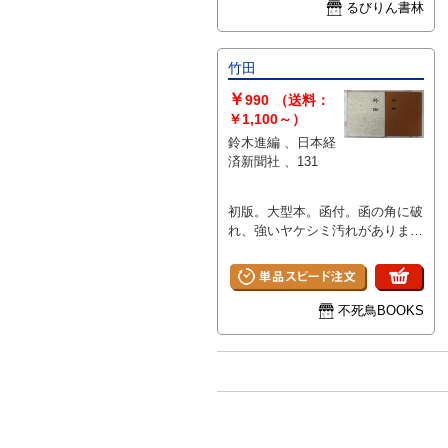
るびりん書林
竹田
￥
990
（送料：
￥1,100～）
鈴木進編 、日本経
済新聞社 、131
初版。大型本。函付。函の角に破
れ、強いヤケシミ汚れがありま
す。
不死鳥BOOKS