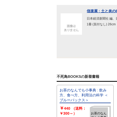
信楽展 : 土と炎の
日本経済新聞社 編、日
1冊 (頁付なし) 26cm
不死鳥BOOKSの新着書籍
お茶のなんでも小事典 : 飲み
方、食べ方、利用法の科学 ＜
ブルーバックス＞
￥
440
（送料：
￥300～）
お茶のなん