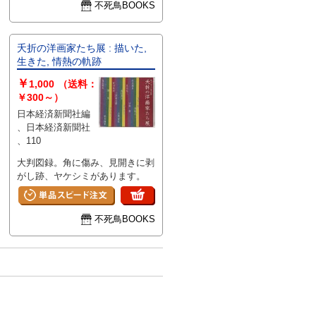
不死鳥BOOKS
夭折の洋画家たち展 : 描いた,
生きた, 情熱の軌跡
￥
1,000
（送料：
￥300～）
日本経済新聞社編
、日本経済新聞社
、110
大判図録。角に傷み、見開きに剥
がし跡、ヤケシミがあります。
不死鳥BOOKS