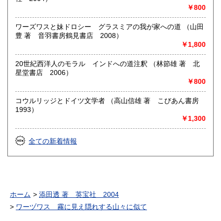
￥800
ワーズワスと妹ドロシー グラスミアの我が家への道 （山田
豊 著 音羽書房鶴見書店 2008）
￥1,800
20世紀西洋人のモラル インドへの道注釈 （林節雄 著 北
星堂書店 2006）
￥800
コウルリッジとドイツ文学者 （高山信雄 著 こびあん書房
1993）
￥1,300
全ての新着情報
ホーム
添田透 著 英宝社 2004
ワーヅワス 霧に見え隠れする山々に似て