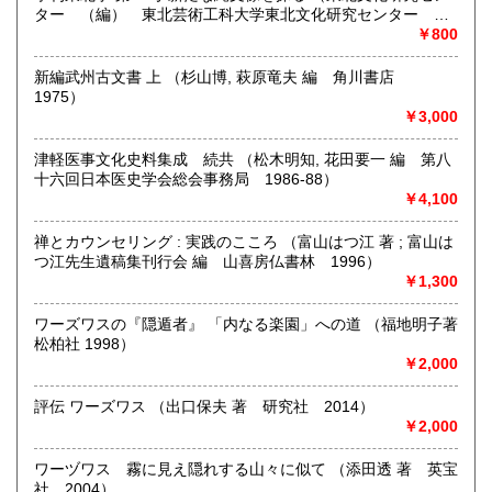
定休日：日曜日
ター （編） 東北芸術工科大学東北文化研究センター
2008）
￥800
宮崎県
鹿児島県
書籍の買取について
610円
610円
新編武州古文書 上 （杉山博, 萩原竜夫 編 角川書店
新しい学術書を中心に積極的にしております。
沖縄県
610円
1975）
電話でご連絡いただければ対応いたします。
￥3,000
都内地方は問いません。(内容によります)
津軽医事文化史料集成 続共 （松木明知, 花田要一 編 第八
取り扱い分野
十六回日本医史学会総会事務局 1986-88）
哲学宗教、歴史、社会科学、自然科学、美術工芸、国語国
￥4,100
文、外国文学、趣味、古書一般（その他）
禅とカウンセリング : 実践のこころ （富山はつ江 著 ; 富山は
つ江先生遺稿集刊行会 編 山喜房仏書林 1996）
￥1,300
ワーズワスの『隠遁者』 「内なる楽園」への道 （福地明子著
松柏社 1998）
￥2,000
評伝 ワーズワス （出口保夫 著 研究社 2014）
￥2,000
ワーヅワス 霧に見え隠れする山々に似て （添田透 著 英宝
社 2004）