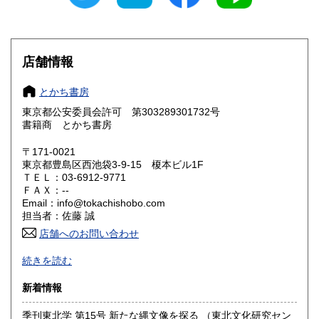
愛知県
三重県
610円
610円
滋賀県
京都府
610円
610円
店舗情報
大阪府
兵庫県
610円
610円
とかち書房
奈良県
和歌山県
610円
610円
東京都公安委員会許可 第303289301732号
書籍商 とかち書房
鳥取県
島根県
610円
610円
〒171-0021
岡山県
広島県
610円
610円
東京都豊島区西池袋3-9-15 榎本ビル1F
ＴＥＬ：03-6912-9771
ＦＡＸ：--
山口県
徳島県
610円
610円
Email：info@tokachishobo.com
担当者：佐藤 誠
香川県
愛媛県
610円
610円
店舗へのお問い合わせ
高知県
福岡県
インターネット販売で主に学術書中心の事務所倉庫です。
610円
610円
続きを読む
沿線名：JR線・地下鉄線・西武線・東武線
佐賀県
長崎県
610円
610円
新着情報
最寄駅：池袋駅、椎名町駅より徒歩10分
営業時間：店舗はありません(ご来店の際は要連絡)
熊本県
大分県
季刊東北学 第15号 新たな縄文像を探る （東北文化研究セン
610円
610円