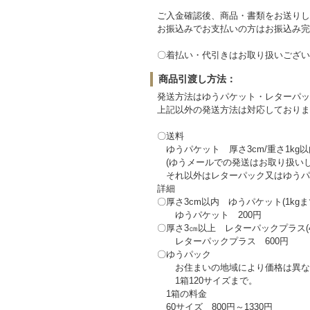
ご入金確認後、商品・書類をお送りし
お振込みでお支払いの方はお振込み完
〇着払い・代引きはお取り扱いござい
商品引渡し方法：
発送方法はゆうパケット・レターパッ
上記以外の発送方法は対応しておりま
〇送料
ゆうパケット 厚さ3cm/重さ1kg
(ゆうメールでの発送はお取り扱いし
それ以外はレターパック又はゆうパ
詳細
〇厚さ3cm以内 ゆうパケット(1kg
ゆうパケット 200円
〇厚さ3㎝以上 レターパックプラス(
レターパックプラス 600円
〇ゆうパック
お住まいの地域により価格は異な
1箱120サイズまで。
1箱の料金
60サイズ 800円～1330円