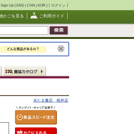
Sign Up [
ENG
|
CHN
|
KOR
]
ログイン
物かごを見る
ご利用ガイド
水たま書店 桜井店