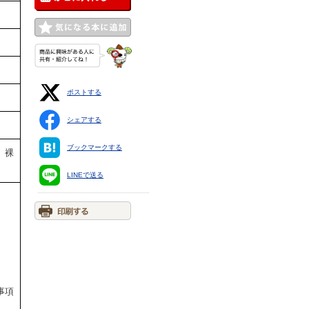
ポストする
シェアする
ブックマークする
。裸
LINEで送る
。
事項