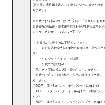
(発送後に適格領収書として扱えないとの連絡が増え
ります。)
※公費でお支払いの方はご注文時に「◎書類のお宛
必要書類(納品書・請求書等)◎日付の有無◎送料を別
するか・含むか」をお知らせ下さい。
-〇お支払いは基本的に下記となります。
・銀行振込代金先払い(郵便振替口座・巣鴨信用
庫)
・クレジット・キャリア決済
・公費でのお支払い
代引き・着払いはお取り扱いがございません。
〇公費のご注文・領収書がご入用の場合は注文時に
絡下さい。
〇200円 厚さ3cm以内 ゆうパケット(1kgまで)
430円 レターパックライト(4kgまで・封筒に入る
イズ)
600円 厚さ3㎝以上 レターパックプラス(4kgま