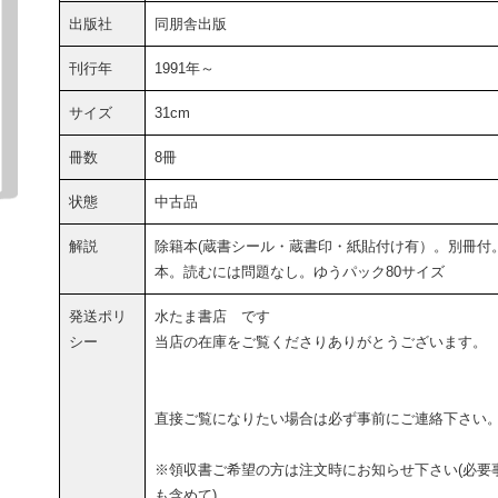
出版社
同朋舎出版
刊行年
1991年～
サイズ
31cm
冊数
8冊
状態
中古品
解説
除籍本(蔵書シール・蔵書印・紙貼付け有）。別冊付
本。読むには問題なし。ゆうパック80サイズ
発送ポリ
水たま書店 です
シー
当店の在庫をご覧くださりありがとうございます。
直接ご覧になりたい場合は必ず事前にご連絡下さい
※領収書ご希望の方は注文時にお知らせ下さい(必要
も含めて)。