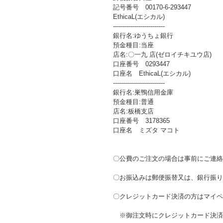
記号番号 00170-6-293447
EthicaL(エシカル)
--------------------------
銀行名:ゆうちょ銀行
預金種目:当座
店名:〇一九 店(ゼロイチキユウ店)
口座番号 0293447
口座名 EthicaL(エシカル)
--------------------------
銀行名:巣鴨信用金庫
預金種目:普通
店名:板橋支店
口座番号 3178365
口座名 ミズタ マコト
〇公費のご注文の場合は事前にご連絡
〇お振込みは郵便振替又は、銀行振
〇クレジットカード決済の方はマイペ
※御注文時にクレジットカード決済