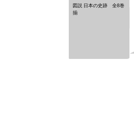
図説 日本の史跡 全8巻
揃