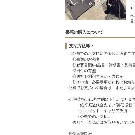
Ｔ
Ｆ
東
書
書籍の購入について
支払方法等：
〇公費でのお支払いの場合は必ずご注
◎書類のお宛名
◎必要書類(納品書・請求書・見積書
◎日付の有無
◎送料を別記するか・含むか
◎その他、必要事項があればお知ら
公費でお支払いの場合は「水たま書店
-〇お支払いは基本的に下記となりま
・銀行振込代金先払い(郵便振替口
・クレジット・キャリア決済
・公費でのお支払い
代引き・着払いはお取り扱いがござ
郵便振替口座