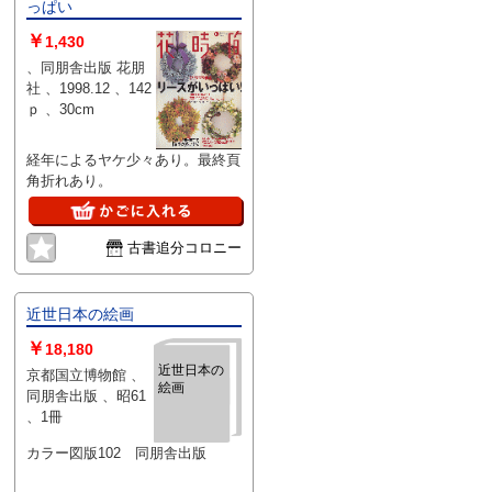
っぱい
￥
1,430
、同朋舎出版 花朋
社 、1998.12 、142
ｐ 、30cm
経年によるヤケ少々あり。最終頁
角折れあり。
古書追分コロニー
近世日本の絵画
￥
18,180
近世日本の
京都国立博物館 、
絵画
同朋舎出版 、昭61
、1冊
カラー図版102 同朋舎出版