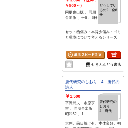
￥800～）
どうしてい
るの? 全6
同朋舎出版 、同朋
冊
舎出版 、平6 、6冊
セット函傷み・本背少傷み・ゴミ
と環境について考えるシリーズ
せきぶんどう書店
唐代研究のしおり 4 唐代の
詩人
￥
1,500
唐代研究の
平岡武夫・市原亨
しおり
吉 、同朋舎出版 、
4 唐代の
昭和52 、1
詩人
大判。函日焼け有。本体良好。初