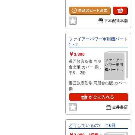
絵画の巨匠
たち]
古本配達本舗
ファイアーパワー軍用機パート
1・2
￥
3,300
ファイアー
番匠敦彦監修 同朋
パワー軍用
舎出版 カバー 揃 、
機パート
平6 、2冊
1・2
番匠敦彦監修 同朋舎出版 カバー
揃
金井書店
どうしているの? 全6冊
￥
3,000
（送料：