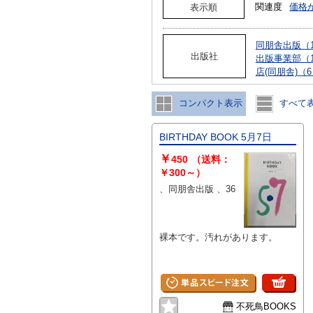
関連度
価格
表示順
同朋舎出版（1
出版社
出版事業部（1
店(同朋舎)（
コンパクト表示
すべて
BIRTHDAY BOOK 5月7日
￥
450
（送料：
￥300～）
、同朋舎出版 、36
裸本です。汚れがあります。
不死鳥BOOKS