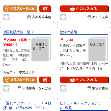
西洋絵画の
巨匠たち]
古本配達本舗
キトラ文庫
中国真蹟大観 清 7
敦煌の芸術
￥
￥
2,000
（送料：
1,730
￥600～）
中国真蹟大
敦煌の芸術
常書鴻／土居淑子
観 清 7
同朋舎出版, 文物出
、同朋舎出版 、昭
版社 編 、同朋舎出
和55年 、1
版 、1995 、162 、
同朋舎出版 昭和55年 上製 カバー
37cm
アート（写真頁）２２頁 ［保存
表装スレ 本文は良好
状態：やや良］
天地書房 なんば店
浪漫古書店
「週刊エアクラフト」 １４冊
ビジュアルディクショナリー
(不揃) 46号(1989・8/29)～
4 動物