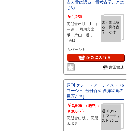
古人骨は語る 骨考古学ことは
じめ
￥
1,250
古人骨は語
同朋舎出版 片山
る 骨考古
一道 、同朋舎出
学ことはじ
版 片山一道 、
め
1990
カバーシミ
吉田書店
週刊 グレート アーティスト 76
ブーシェ [分冊百科 西洋絵画の
巨匠たち]
￥
3,605
（送料：
￥360～）
週刊 グレー
ト アーティ
同朋舎出版 、同朋
スト 76 ブ
舎出版
ーシェ [分
冊百科 西洋