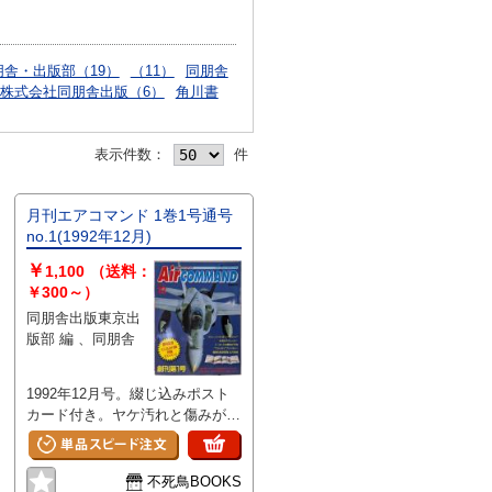
朋舎・出版部（19）
（11）
同朋舎
株式会社同朋舎出版（6）
角川書
表示件数：
件
月刊エアコマンド 1巻1号通号
no.1(1992年12月)
￥
1,100
（送料：
￥300～）
同朋舎出版東京出
版部 編 、同朋舎
1992年12月号。綴じ込みポスト
カード付き。ヤケ汚れと傷みがあ
ります。
不死鳥BOOKS