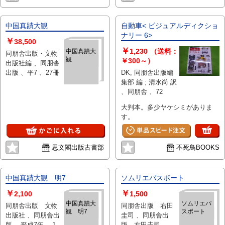
中国真蹟大観
自動車< ビジュアルディクショ
ナリー 6>
￥
38,500
￥
1,230
（送料：
中国真蹟大
同朋舎出版・文物
観
￥300～）
出版社編 、同朋舎
出版 、平7 、27冊
DK, 同朋舎出版編
集部 編 ; 清水尚 訳
、同朋舎 、72
大判本。多少ヤケシミがありま
す。
思文閣出版古書部
不死鳥BOOKS
中国真蹟大観 明7
ソムリエパスポート
￥
￥
2,100
1,500
中国真蹟大
ソムリエパ
同朋舎出版 文物
同朋舎出版 右田
観 明7
スポート
出版社 、同朋舎出
圭司 、同朋舎出
版 、平成7年 、1
版 右田圭司 、