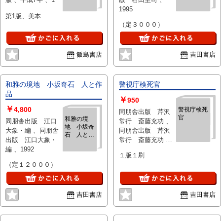
1995
第1版、美本
（定３０００）
飯島書店
吉田書店
和雅の境地 小坂奇石 人と作
警視庁検死官
品
￥
950
￥
4,800
警視庁検死
同朋舎出版 芹沢
官
和雅の境
同朋舎出版 江口
常行 斎藤充功 、
地 小坂奇
大象・編 、同朋舎
同朋舎出版 芹沢
石 人と作
出版 江口大象・
常行 斎藤充功 、
品
編 、1992
1995
１版１刷
（定１２０００）
吉田書店
吉田書店