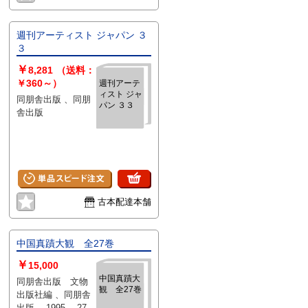
週刊アーティスト ジャパン ３
３
￥
8,281
（送料：
￥360～）
週刊アーテ
ィスト ジャ
同朋舎出版 、同朋
パン ３３
舎出版
古本配達本舗
中国真蹟大観 全27巻
￥
15,000
中国真蹟大
同朋舎出版 文物
観 全27巻
出版社編 、同朋舎
出版 、1995 、27