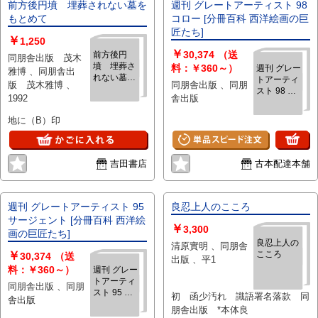
前方後円墳 埋葬されない墓を
週刊 グレートアーティスト 98
もとめて
コロー [分冊百科 西洋絵画の巨
匠たち]
￥
1,250
￥
30,374
（送
前方後円
同朋舎出版 茂木
墳 埋葬さ
料：￥360～）
週刊 グレー
雅博 、同朋舎出
れない墓を
トアーティ
版 茂木雅博 、
同朋舎出版 、同朋
もとめて
スト 98 コ
1992
舎出版
ロー [分冊
百科 西洋絵
地に（B）印
画の巨匠た
ち]
吉田書店
古本配達本舗
週刊 グレートアーティスト 95
良忍上人のこころ
サージェント [分冊百科 西洋絵
￥
3,300
画の巨匠たち]
良忍上人の
清原實明 、同朋舎
￥
こころ
30,374
（送
出版 、平1
料：￥360～）
週刊 グレー
トアーティ
同朋舎出版 、同朋
スト 95 サ
初 函少汚れ 識語署名落款 同
舎出版
ージェント
朋舎出版 *本体良
[分冊百科