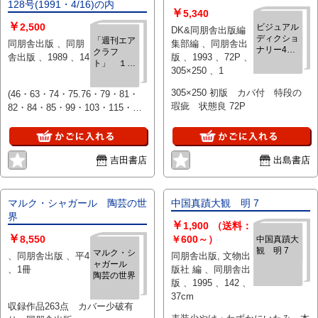
128号(1991・4/16)の内
￥
5,340
￥
2,500
ビジュアル
DK&同朋舎出版編
ディクショ
「週刊エア
同朋舎出版 、同朋
集部編 、同朋舎出
ナリー4
クラフ
舎出版 、1989 、14
版 、1993 、72P 、
動物
ト」 １４
305×250 、1
冊(不揃)
46号
305×250 初版 カバ付 特段の
(46・63・74・75.76・79・81・
(1989・
瑕疵 状態良 72P
82・84・85・99・103・115・
8/29)～128
号(1991・
128)
4/16)の内
吉田書店
出島書店
マルク・シャガール 陶芸の世
中国真蹟大観 明 7
界
￥
1,900
（送料：
￥
8,550
￥600～）
中国真蹟大
観 明 7
マルク・シ
、同朋舎出版 、平4
同朋舎出版, 文物出
ャガール
、1冊
版社 編 、同朋舎出
陶芸の世界
版 、1995 、142 、
37cm
収録作品263点 カバー少破有