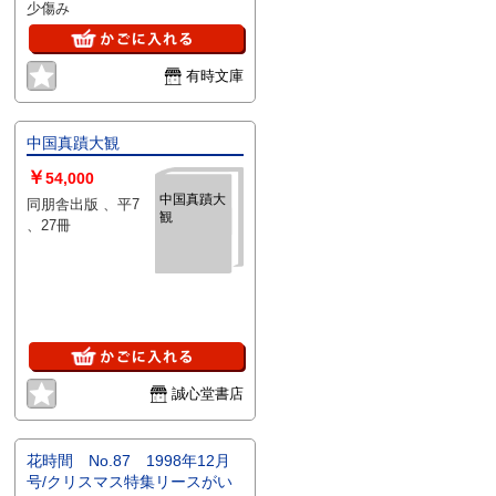
少傷み
有時文庫
中国真蹟大観
￥
54,000
中国真蹟大
同朋舎出版 、平7
観
、27冊
誠心堂書店
花時間 No.87 1998年12月
号/クリスマス特集リースがい