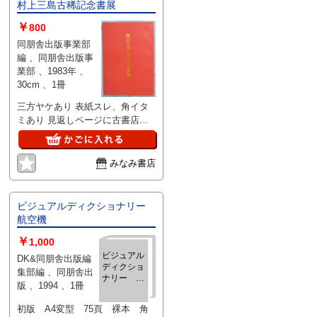
村上三島古稀記念書展
￥
800
同朋舎出版事業部
編 、同朋舎出版事
業部 、1983年 、
30cm 、1冊
三方ヤケあり 表紙スレ、角イタ
ミあり 見返しページに古書店札
糊付けあり 本文概ね良好 発送方
法：クリックポスト
みなみ書店
ビジュアルディクショナリー
航空機
￥
1,000
ビジュアル
DK&同朋舎出版編
ディクショ
集部編 、同朋舎出
ナリー 航
版 、1994 、1冊
空機
初版 A4変型 75頁 裸本 角