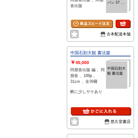
パン 37 安
舎出版
田靭彦
古本配達本舗
中国石刻大観 書法篇
￥
45,000
中国石刻大
同朋舎出版 編 、同
観 書法篇
朋舎 、189p 、
31cm 、全39冊
帙に少しヤケあり
悠久堂書店