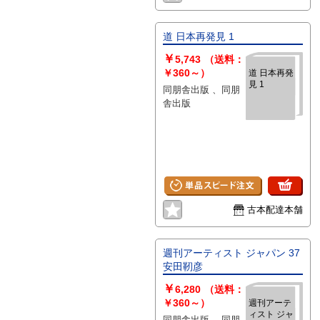
道 日本再発見 1
￥
5,743
（送料：
￥360～）
道 日本再発
見 1
同朋舎出版 、同朋
舎出版
古本配達本舗
週刊アーティスト ジャパン 37
安田靭彦
￥
6,280
（送料：
￥360～）
週刊アーテ
ィスト ジャ
同朋舎出版 、同朋