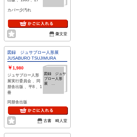
カバー少汚れ
彙文堂
図録 ジュサブロー人形展
JUSABURO TSUJIMURA
￥
1,980
図録 ジュサ
ジュサブロー人形
ブロー人形
展実行委員会 、同
展
朋舎出版 、平8 、1
JUSABURO
冊
TSUJIMURA
同朋舎出版
古書 畸人堂