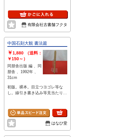
有限会社古書舗フクタ
中国石刻大観 書法篇
￥
1,880
（送料：
￥150～）
同朋舎出版 編 、同
朋舎 、1992年 、
31cm
初版。裸本。目立つヨゴレ等な
し。線引き書き込み等見当たりま
せん。
はなひ堂