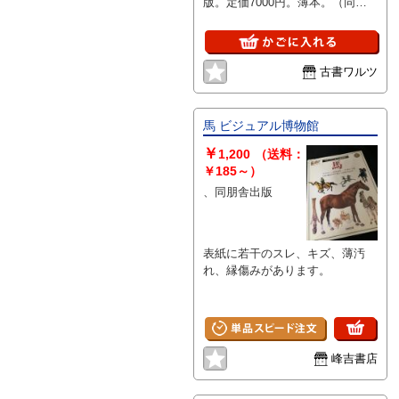
版。定価7000円。薄本。（同朋
舎出版版）。
古書ワルツ
馬 ビジュアル博物館
￥
1,200
（送料：
￥185～）
、同朋舎出版
表紙に若干のスレ、キズ、薄汚
れ、縁傷みがあります。
峰吉書店