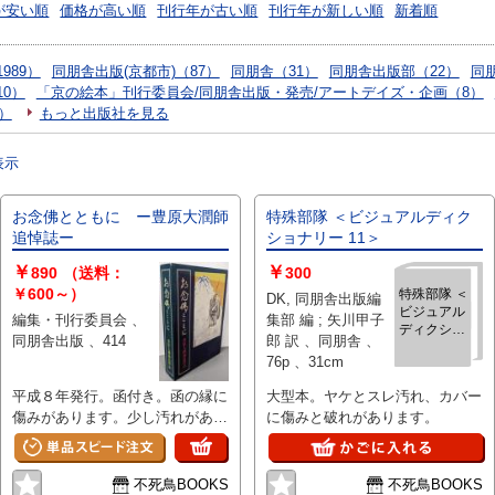
が安い順
価格が高い順
刊行年が古い順
刊行年が新しい順
新着順
989）
同朋舎出版(京都市)（87）
同朋舎（31）
同朋舎出版部（22）
同
0）
「京の絵本」刊行委員会/同朋舎出版・発売/アートデイズ・企画（8）
6）
もっと出版社を見る
表示
お念佛とともに ー豊原大潤師
特殊部隊 ＜ビジュアルディク
追悼誌ー
ショナリー 11＞
￥
￥
890
（送料：
300
￥600～）
特殊部隊 ＜
DK, 同朋舎出版編
ビジュアル
編集・刊行委員会 、
集部 編 ; 矢川甲子
ディクショ
同朋舎出版 、414
郎 訳 、同朋舎 、
ナリー 11
76p 、31cm
＞
平成８年発行。函付き。函の縁に
大型本。ヤケとスレ汚れ、カバー
傷みがあります。少し汚れがあり
に傷みと破れがあります。
ます。
不死鳥BOOKS
不死鳥BOOKS