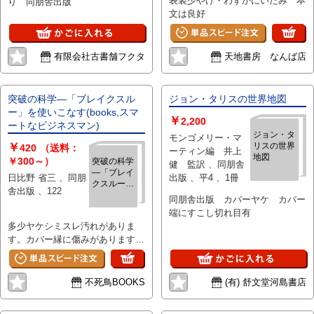
表装少やけ・わずかにいたみ 本
り 同朋舎出版
文は良好
有限会社古書舗フクタ
天地書房 なんば店
突破の科学―「ブレイクスル
ジョン・タリスの世界地図
ー」を使いこなす(books,スマ
￥
2,200
ートなビジネスマン)
ジョン・タ
モンゴメリー・マ
￥
リスの世界
420
（送料：
ーティン編 井上
地図
￥300～）
突破の科学
健 監訳 、同朋舎
―「ブレイ
日比野 省三 、同朋
出版 、平4 、1冊
クスルー」
舎出版 、122
を使いこな
同朋舎出版 カバーヤケ カバー
す(books,
端にすこし切れ目有
スマートな
多少ヤケシミスレ汚れがありま
ビジネスマ
す。カバー縁に傷みがあります。
ン)
天と小口に印があります。
不死鳥BOOKS
(有) 舒文堂河島書店