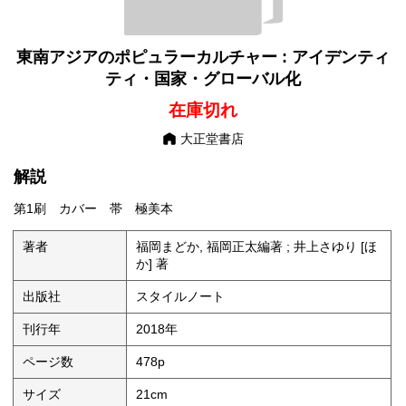
バル化
東南アジアのポピュラーカルチャー : アイデンティ
ティ・国家・グローバル化
在庫切れ
大正堂書店
解説
第1刷 カバー 帯 極美本
著者
福岡まどか, 福岡正太編著 ; 井上さゆり [ほ
か] 著
出版社
スタイルノート
刊行年
2018年
ページ数
478p
サイズ
21cm