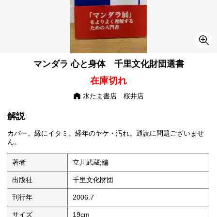
マンダラ 心と身体 千里文化財団選書
在庫切れ
水たま書店 桜井店
解説
カバー。縁にイタミ。経年のヤケ・汚れ。通読に問題ございませ
ん。
著者
立川武蔵;編
出版社
千里文化財団
刊行年
2006.7
サイズ
19cm