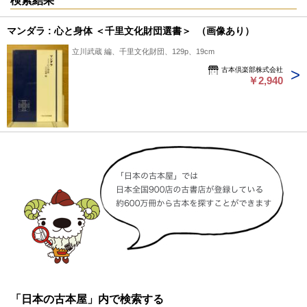
検索結果
マンダラ : 心と身体 ＜千里文化財団選書＞ （画像あり）
立川武蔵 編、千里文化財団、129p、19cm
古本倶楽部株式会社
￥2,940
「日本の古本屋」内で検索する