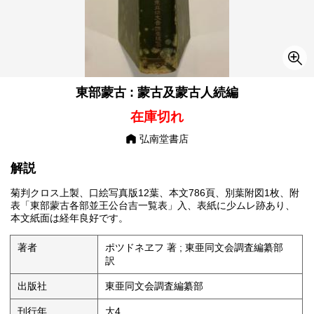
東部蒙古 : 蒙古及蒙古人続編
在庫切れ
弘南堂書店
解説
菊判クロス上製、口絵写真版12葉、本文786頁、別葉附図1枚、附
表「東部蒙古各部並王公台吉一覧表」入、表紙に少ムレ跡あり、
本文紙面は経年良好です。
著者
ポツドネヱフ 著 ; 東亜同文会調査編纂部
訳
出版社
東亜同文会調査編纂部
刊行年
大4