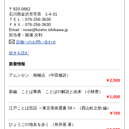
岡山県
広島県
300円
300円
〒920-0862
石川県金沢市芳斉 1-4-31
ＴＥＬ：076-256-3630
山口県
徳島県
300円
300円
ＦＡＸ：076-256-3630
Email：nose@kosho.ishikawa.jp
香川県
愛媛県
300円
300円
担当者：能瀬 次利
店舗へのお問い合わせ
高知県
福岡県
300円
300円
店舗営業は諸事情により暫らくの間取りやめますが、ご注文
続きを読む
には誠実に通常どうり対応致しますので
佐賀県
長崎県
300円
300円
よろしくご利用をお願い致します
新着情報
熊本県
大分県
300円
300円
沿線名：-
アムンセン 南極点 （中田修訳）
最寄駅：-
￥2,500
宮崎県
鹿児島県
営業時間：店舗営業は暫らくの間取りやめます。
300円
300円
定休日：-
新編 ことば事典 ことばの解説と由来 （小林豊）
沖縄県
300円
￥1,000
書籍の買取について
-
江戸ことば百話 ＜東京美術選書 58＞ （西山松之助 編）
￥700
取り扱い分野
ひょうごの地名を歩く （有井基 著）
歴史、美術工芸、趣味、古書一般（その他）