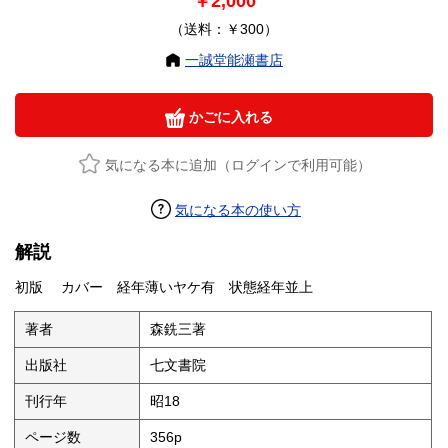
￥2,000
（送料：￥300）
一誠堂能瀬書店
かごに入れる
気になる本に追加（ログインで利用可能）
気になる本の使い方
解説
初版 カバー 経年薄いヤケ有 状態経年並上
著者
森銑三著
出版社
七文書院
刊行年
昭18
ページ数
356p