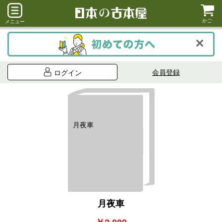
かご
メニュー
会員登録
ログイン
月夜車
月夜車