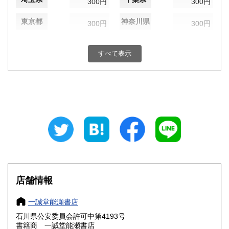
300円
300円
東京都
神奈川県
300円
300円
新潟県
富山県
300円
300円
すべて表示
石川県
福井県
300円
300円
山梨県
長野県
300円
300円
岐阜県
静岡県
300円
300円
愛知県
三重県
300円
300円
滋賀県
京都府
300円
300円
大阪府
兵庫県
300円
300円
店舗情報
奈良県
和歌山県
300円
300円
一誠堂能瀬書店
石川県公安委員会許可中第4193号
鳥取県
島根県
300円
300円
書籍商 一誠堂能瀬書店