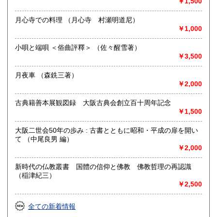
￥1,500
月心寺での料理 （月心寺 村瀬明道尼）
￥1,000
小唄と端唄 ＜俗曲評釋＞ （佐々醒雪著）
￥3,500
月夜車 （森銑三著）
￥2,000
古典籍善本展観図録 大阪古典会創立百十周年記念
￥1,500
大阪二世会50年の歩み : 古書とともに昭和・平成の扉を開い
て （中尾良男 編）
￥2,000
新時代の仏教叢書 国體の信仰と佛教 佛教哲理の再認識
（稲津紀三）
￥2,500
全ての新着情報