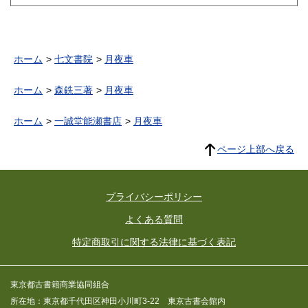
ホーム
七文書院
月夜車
ホーム
森銑三著
月夜車
ホーム
一誠堂能瀬書店
月夜車
ページ上部へ戻る
プライバシーポリシー
よくある質問
特定商取引に関する法律に基づく表記
東京都古書籍商業協同組合
所在地：東京都千代田区神田小川町3-22 東京古書会館内