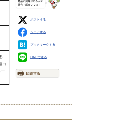
ポストする
シェアする
ブックマークする
る
LINEで送る
種コ
ペー