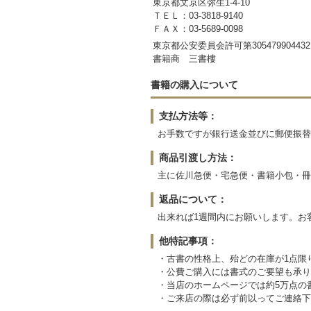
東京都文京区弥生1-4-10
ＴＥＬ：03-3818-9140
ＦＡＸ：03-5689-0098
東京都公安委員会許可第305479904432
書籍商 三書樓
書籍の購入について
支払方法等：
お手数ですが銀行送金並びに郵便振替
商品引渡し方法：
主に佐川急便・宅急便・書籍小包・冊
返品について：
出来れば1週間内にお願いします。お
他特記事項：
・古書の性格上、殆どの在庫が1点限
・公費ご購入には書式のご要望も承り
・当店のホームページでは約5万点の
・ご来店の際は必ず前以ってご連絡下