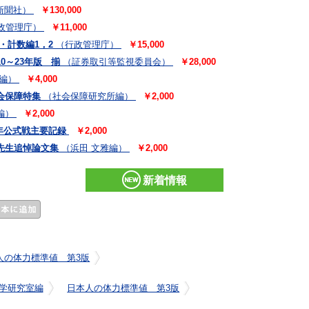
新聞社）
￥130,000
政管理庁）
￥11,000
・計数編1，2
（行政管理庁）
￥15,000
0～23年版 揃
（証券取引等監視委員会）
￥28,000
編）
￥4,000
会保障特集
（社会保障研究所編）
￥2,000
編）
￥2,000
元年公式戦主要記録
￥2,000
先生追悼論文集
（浜田 文雅編）
￥2,000
新着情報
人の体力標準値 第3版
学研究室編
日本人の体力標準値 第3版