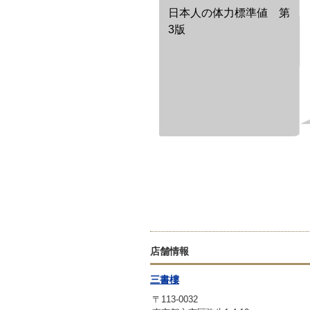
日本人の体力標準値 第
3版
店舗情報
三書樓
〒113-0032