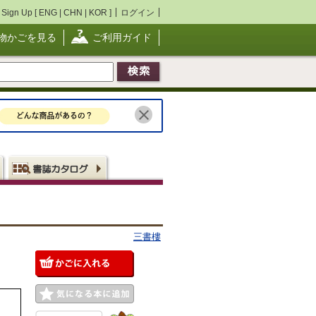
Sign Up [
ENG
|
CHN
|
KOR
]
ログイン
物かごを見る
ご利用ガイド
三書樓