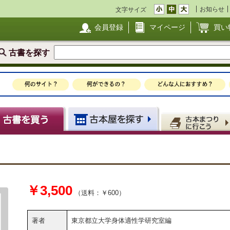
お知らせ
文字サイズ
会員登録
マイページ
買い
古書を探す
￥3,500
（送料：￥600）
著者
東京都立大学身体適性学研究室編