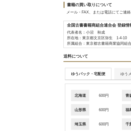
書籍の買い取りについて
メール・FAX、または電話にてご連
全国古書書籍商組合連合会 登録情
代表者名：小沼 秋成
所在地：東京都文京区弥生 1-4-10
所属組合：東京都古書籍商業協同組
送料について
ゆうパック・宅配便
ゆう
北海道
600円
青
山形県
600円
福
埼玉県
600円
千