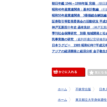
朝日年鑑 1946～1998年版 完揃
（朝日
昭和40年産業連関表：基本計数編
（行
昭和55年産業連関表 3冊揃総合解説編
証券取引等監視委員会の活動状況 平成1
神戸瓦斯四十年史 函有良好
（神戸瓦斯
季刊社会保障研究 別冊 地域開発と社
民事実務の研究
（裁判所書記官研修所
日本ラグビー 1989 昭和63年?平成
アジアの経済開発と経済分析 金子敬生
ホーム
不昧堂出版
日本
ホーム
東京都立大学身体適性