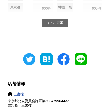
東京都
神奈川県
600円
600円
新潟県
富山県
600円
600円
すべて表示
石川県
福井県
600円
600円
山梨県
長野県
600円
600円
岐阜県
静岡県
600円
600円
愛知県
三重県
600円
600円
滋賀県
京都府
600円
600円
大阪府
兵庫県
600円
600円
店舗情報
奈良県
和歌山県
600円
600円
三書樓
東京都公安委員会許可第305479904432
鳥取県
島根県
600円
600円
書籍商 三書樓