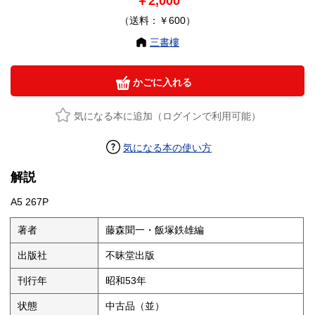
￥2,000
（送料：￥600）
三書樓
かごに入れる
気になる本に追加（ログインで利用可能）
気になる本の使い方
解説
A5 267P
著者
藤森聞一・飯塚鉄雄編
出版社
不昧堂出版
刊行年
昭和53年
状態
中古品（並）