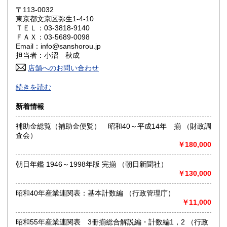
岡山県
広島県
600円
600円
〒113-0032
東京都文京区弥生1-4-10
ＴＥＬ：03-3818-9140
山口県
徳島県
600円
600円
ＦＡＸ：03-5689-0098
Email：info@sanshorou.jp
香川県
愛媛県
600円
600円
担当者：小沼 秋成
店舗へのお問い合わせ
高知県
福岡県
600円
600円
【年末のお取り扱いのお知らせ】
続きを読む
佐賀県
長崎県
600円
600円
本年中は大変お世話になりました。
新着情報
本年中のお取り扱いは終了致しました。
熊本県
大分県
600円
600円
ただいまよりご注文いただいた分につきましては、来年2023
補助金総覧（補助金便覧） 昭和40～平成14年 揃 （財政調
年1月4日より随時発送させていただきます。
査会）
引き続きよろしくお願い申し上げます。
宮崎県
鹿児島県
600円
600円
￥180,000
沿線名：地下鉄 ◇南北線◇三田線 ◇千代田線
沖縄県
600円
最寄駅：◎東大前◎ 白山 ◎根津駅 各徒歩約5〜10分
朝日年鑑 1946～1998年版 完揃 （朝日新聞社）
営業時間：9:00〜18:00
￥130,000
定休日：祝祭日及び土・日曜日【土曜日のご来店は※要ご予
約】
昭和40年産業連関表：基本計数編 （行政管理庁）
￥11,000
書籍の買取について
昭和55年産業連関表 3冊揃総合解説編・計数編1，2 （行政