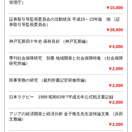
メール・FAX、または電話にてご連絡ください。
管理庁）
￥15,000
取り扱い分野
証券取引等監視委員会の活動状況 平成10～23年版 揃 （証
哲学宗教、歴史、社会科学、自然科学、美術工芸
券取引等監視委員会）
￥28,000
神戸瓦斯四十年史 函有良好 （神戸瓦斯編）
￥4,000
季刊社会保障研究 別冊 地域開発と社会保障特集 （社会保障
研究所編）
￥2,000
民事実務の研究 （裁判所書記官研修所編）
￥2,000
日本ラグビー 1989 昭和63年?平成元年公式戦主要記録
￥2,000
アジアの経済開発と経済分析 金子敬生先生追悼論文集 （浜田
文雅編）
￥2,000