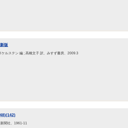
 新版
W.ケルステン 編 ; 高橋文子 訳、みすず書房、2009.3
)(142)
新聞社、1961-11