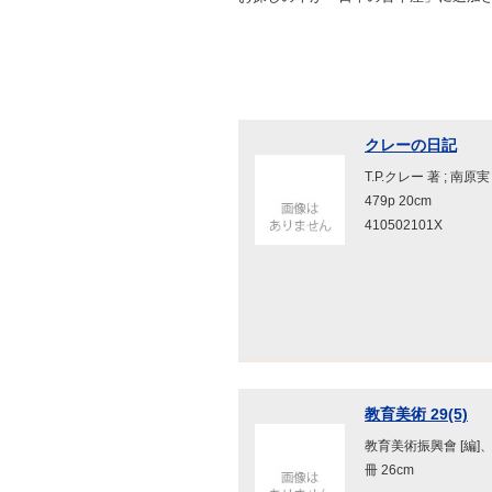
クレーの日記
T.P.クレー 著 ; 南
479p 20cm
410502101X
教育美術 29(5)
教育美術振興會 [編]、
冊 26cm