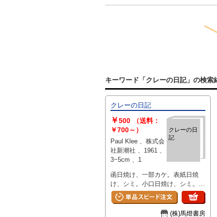
キーワード「クレーの日記」の検索
クレーの日記
￥
500
（送料：
￥700～）
クレーの日
記
Paul Klee 、株式会
社新潮社 、1961 、
3~5cm 、1
函日焼け、一部カケ。表紙日焼
け、シミ。小口日焼け、シミ。ノ
ドワレ、書込。
(株)馬燈書房