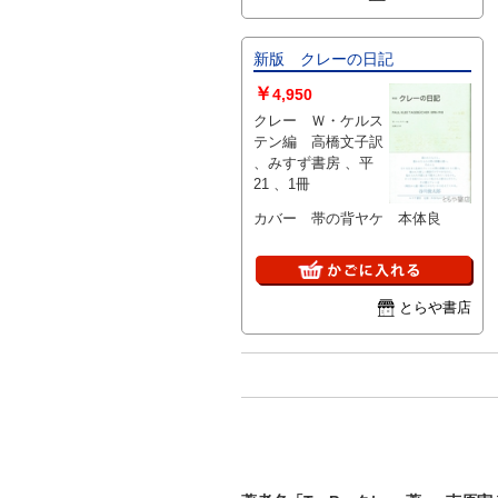
新版 クレーの日記
￥
4,950
クレー Ｗ・ケルス
テン編 高橋文子訳
、みすず書房 、平
21 、1冊
カバー 帯の背ヤケ 本体良
とらや書店