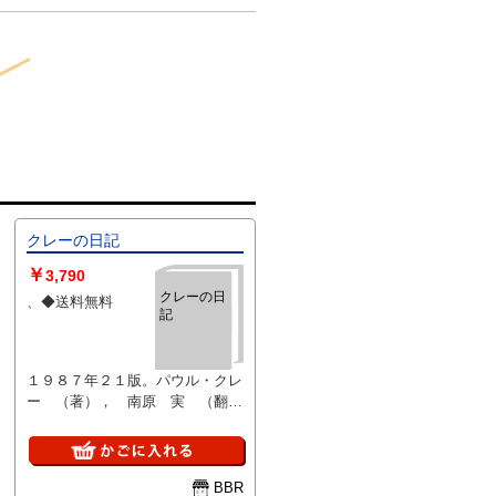
クレーの日記
￥
3,790
クレーの日
、◆送料無料
記
１９８７年２１版。パウル・クレ
ー （著）， 南原 実 （翻
訳） 新潮社 函に多少のス
レ、キズはありますが、中身状態
は並です。
BBR