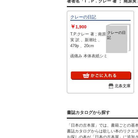
著者名「T．P．クレー 著 ； 南原実
クレーの日記
￥
1,900
クレーの日
T.P.クレー 著 ; 南原
記
実 訳 、新潮社 、
479p 、20cm
函痛み 本体表紙シミ
北条文庫
書誌カタログから探す
「日本の古本屋」では、書籍ごとの基
書誌カタログからは欲しい本のリクエ
お探しの本が「日本の古本屋」に追加