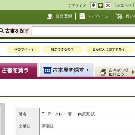
お知らせ
文字サイズ
会員登録
マイページ
買い
古書を探す
著者
T．P．クレー 著 ； 南原実 訳
出版社
新潮社