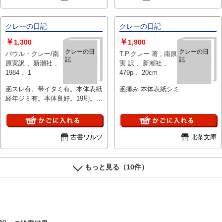
クレーの日記
クレーの日記
￥
￥
1,300
1,900
クレーの日
クレーの日
パウル・クレー/南
T.P.クレー 著 ; 南原
記
記
原実訳 、新潮社 、
実 訳 、新潮社 、
1984 、1
479p 、20cm
函スレ有。帯イタミ有。本体表紙
函痛み 本体表紙シミ
経年ジミ有。本体良好。19刷。定
価3500円。黒色函。
古書ワルツ
北条文庫
もっと見る（10件）