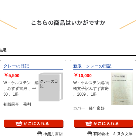
結果
クレーの日記
新版 クレーの日記
￥
￥
5,500
10,000
クレーの日
W・ケルステン 編
W・ケルステン編/高
記
、みすず書房 、平
橋文子訳みすず書房
30 、1冊
、2009 、1冊
初版函帯 菊判
カバー 経年良好
神無月書店
有限会社 キヌタ文庫