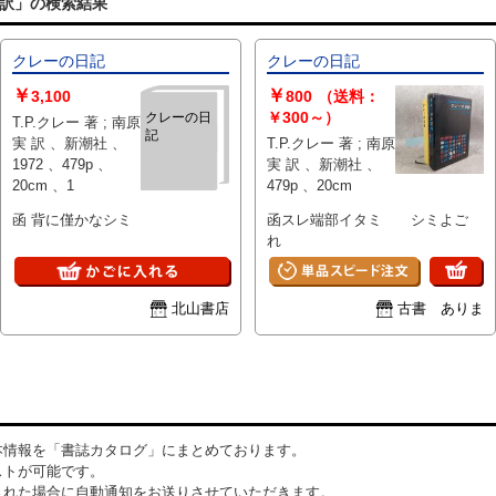
 訳」の検索結果
クレーの日記
クレーの日記
￥
￥
3,100
800
（送料：
￥300～）
クレーの日
T.P.クレー 著 ; 南原
記
実 訳 、新潮社 、
T.P.クレー 著 ; 南原
1972 、479p 、
実 訳 、新潮社 、
20cm 、1
479p 、20cm
函 背に僅かなシミ
函スレ端部イタミ シミよご
れ
北山書店
古書 ありま
本情報を「書誌カタログ」にまとめております。
ストが可能です。
された場合に自動通知をお送りさせていただきます。