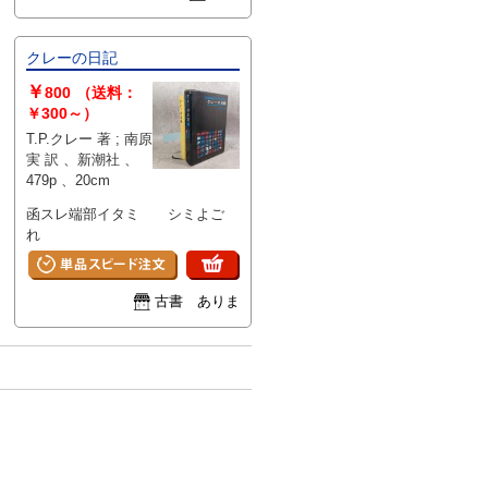
クレーの日記
￥
800
（送料：
￥300～）
T.P.クレー 著 ; 南原
実 訳 、新潮社 、
479p 、20cm
函スレ端部イタミ シミよご
れ
古書 ありま