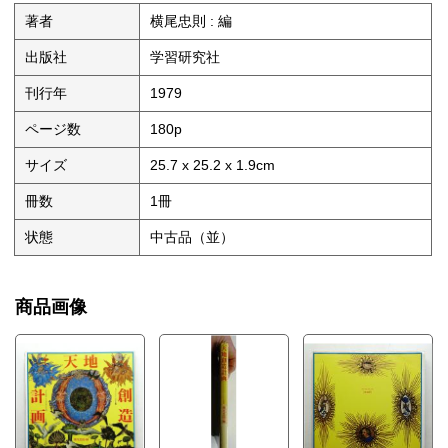
第6章 新生
第7章 異星との接触
著者
横尾忠則 : 編
終章 至上者へ
出版社
学習研究社
刊行年
1979
ページ数
180p
サイズ
25.7 x 25.2 x 1.9cm
冊数
1冊
状態
中古品（並）
商品画像