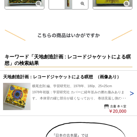
キーワード「天地創造計画 : レコードジャケットによる瞑
想」の検索結果
天地創造計画：レコードジャケットによる瞑想 （画像あり）
横尾忠則 編、学習研究社、1978年、180p、25×25cm
1978年初版：学習研究社 カバーに経年並みの擦れ傷みありま
す。 本体背の綴じ部分が緩くなっており、 巻頭見返し側の折
部分が 外れておりますので、 ご了承ください。 補修は可能だ
古書 本々堂
と思いますが、 現状で出品します。 （添付写真5枚をご覧下
￥20,000
さい） 発送方法：レターパックプラス 下記の送料表、 または
価格表記の隣にある送料欄をご参照ください。 在庫検索用ワ
ード：本々堂芸術関係