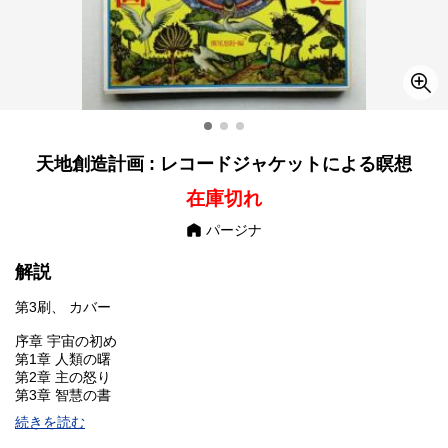
天地創造計画 : レコードジャケットによる瞑想
在庫切れ
パージナ
解説
第3刷、 カバー
序章 宇宙の初め
第1章 人類の曙
第2章 主の怒り
第3章 智慧の書
第4章 ハルマゲドンの戦い
続きを読む
第5章 死者の書