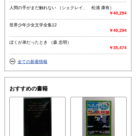
人間の手がまだ触れない （シェクレイ、 松浦 康有）
￥40,294
世界少年少女文学全集12
￥40,294
ぼくが弟だったとき （森 忠明）
￥35,474
全ての新着情報
おすすめの書籍