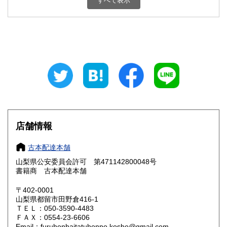
すべて表示
石川県
福井県
800円
800円
山梨県
長野県
800円
800円
岐阜県
静岡県
800円
800円
愛知県
三重県
800円
800円
滋賀県
京都府
800円
800円
大阪府
兵庫県
800円
800円
店舗情報
奈良県
和歌山県
800円
800円
古本配達本舗
山梨県公安委員会許可 第471142800048号
鳥取県
島根県
800円
800円
書籍商 古本配達本舗
岡山県
広島県
800円
800円
〒402-0001
山梨県都留市田野倉416-1
ＴＥＬ：050-3590-4483
山口県
徳島県
800円
800円
ＦＡＸ：0554-23-6606
Email：furuhonhaitatuhonpo.kosho@gmail.com