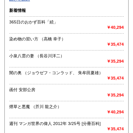
沿線名：-
新着情報
最寄駅：-
営業時間：-
365日のおかず百科「続」
定休日：-
￥40,294
書籍の買取について
染め物の習い方 （高橋 幸子）
-
￥35,474
小泉八雲の妻 （長谷川洋二）
取り扱い分野
￥35,294
総記、哲学宗教、歴史、社会科学、自然科学、美術工芸、国
語国文、外国文学、古典籍、近代文献、趣味、外国書、サブ
闇の奥 （ジョウゼフ・コンラッド、 朱牟田夏雄）
カルチャー、古書一般（その他）
￥35,474
書籍全般
函付 安部公房
￥35,294
煙草と悪魔 （芥川 龍之介）
￥40,294
週刊 マンガ世界の偉人 2012年 3/25号 [分冊百科]
￥35,474