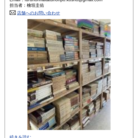
香川県
愛媛県
800円
800円
担当者：檜垣圭佑
店舗へのお問い合わせ
高知県
福岡県
800円
800円
佐賀県
長崎県
800円
800円
熊本県
大分県
800円
800円
宮崎県
鹿児島県
800円
800円
沖縄県
1,500円
-
続きを読む