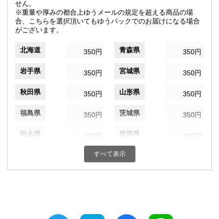
せん。
※重量や厚みの都合上ゆうメールの規定を超える商品の場
合、こちらを選択頂いてもゆうパックでのお届けになる場合
がございます。
北海道
青森県
350円
350円
岩手県
宮城県
350円
350円
秋田県
山形県
350円
350円
福島県
茨城県
350円
350円
栃木県
群馬県
350円
350円
すべて表示
埼玉県
千葉県
350円
350円
東京都
神奈川県
350円
350円
新潟県
富山県
350円
350円
石川県
福井県