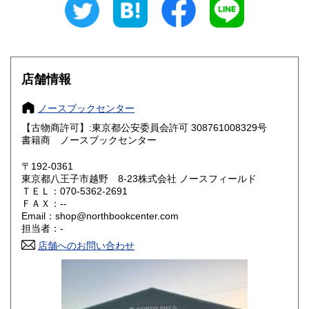
350円
350円
山梨県
長野県
350円
350円
岐阜県
静岡県
350円
350円
店舗情報
愛知県
三重県
350円
350円
ノースブックセンター
滋賀県
京都府
350円
350円
【古物商許可】:東京都公安委員会許可 308761008329号
書籍商 ノースブックセンター
大阪府
兵庫県
350円
350円
〒192-0361
奈良県
和歌山県
東京都八王子市越野 8-23株式会社 ノースフィールド
350円
350円
ＴＥＬ：070-5362-2691
ＦＡＸ：--
鳥取県
島根県
350円
350円
Email：shop@northbookcenter.com
担当者：-
岡山県
広島県
350円
350円
店舗へのお問い合わせ
山口県
徳島県
350円
350円
香川県
愛媛県
350円
350円