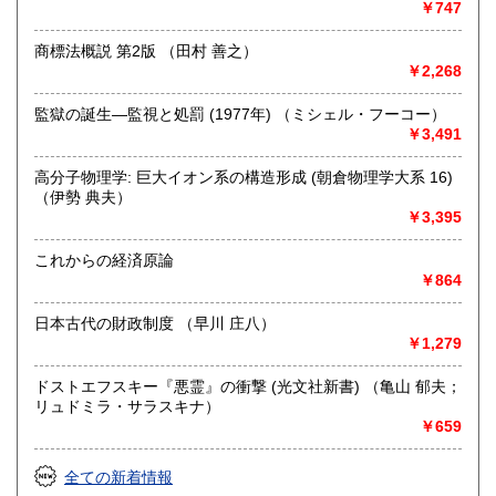
￥747
【宅配買取について】
商標法概説 第2版 （田村 善之）
全国より書籍の宅配買取を行っております。
￥2,268
売却の際には是非一度お気軽にご相談ください。
監獄の誕生―監視と処罰 (1977年) （ミシェル・フーコー）
https://www.northbookcenter-kaitori.com/
￥3,491
【出張買取について】
高分子物理学: 巨大イオン系の構造形成 (朝倉物理学大系 16)
近隣の大学様や研究機関を対象に、 出張買取を行っており
（伊勢 典夫）
ます。
￥3,395
八王子市や多摩市・日野市・町田市などが中心となります
これからの経済原論
が
￥864
場所や内容によっては都心や神奈川方面への出張も可能な
場合がございますのでまずはお気軽にご連絡ください。
日本古代の財政制度 （早川 庄八）
￥1,279
詳しくはこちら
https://www.northbookcenter-kaitori.com/syucyou
ドストエフスキー『悪霊』の衝撃 (光文社新書) （亀山 郁夫；
リュドミラ・サラスキナ）
取り扱い分野
￥659
哲学宗教、歴史、社会科学、自然科学、美術工芸、国語国
文、外国書、サブカルチャー
全ての新着情報