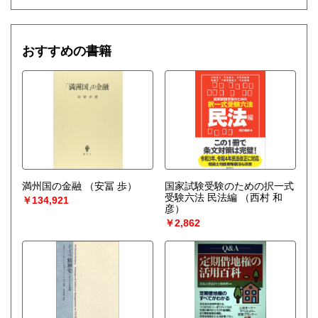
おすすめの書籍
満州国の金融
（安冨 歩）
国家試験受験のための択一式
受験六法 民法編
（西村 和
￥134,921
彦）
￥2,862