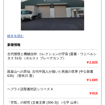
高知県
福岡県
350円
350円
佐賀県
長崎県
350円
350円
熊本県
大分県
350円
350円
宮崎県
鹿児島県
続きを読む
350円
350円
・書店様、公共機関様からの公費（請求書払い）でのご注文
新着情報
沖縄県
350円
も受け付けております。
古代憧憬と機械信仰: コレクションの宇宙 (叢書・ウニベルシ
・全国古書書籍商組合連合会加盟の古書店様につきまして
タス 513) （ホルスト ブレーデカンプ）
は、商品代金に対して書店間割引を適用させていただきま
￥2,820
す。ご希望の方は、古書店名を添えて、ご注文とは別にメッ
セージにてご連絡くださいますようお願い申し上げます。
崑崙山への昇仙: 古代中国人が描いた死後の世界 (中公新書
635) （曽布川 寛）
沿線名：京王相模原線
￥1,685
最寄駅：南大沢駅
営業時間：9時～16時
ヘブライ語聖書対訳シリーズ 4
定休日：日曜日 年末年始12月27日～1月5日までお休みとな
￥816
ります。
「空気」の研究 (文春文庫 (306‐3)) （七平 山本）
書籍の買取について