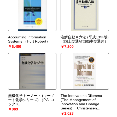
Accounting Information
注解自動車六法 (平成13年版)
Systems
（Hurt Robert）
（国土交通省自動車交通局）
￥6,480
￥7,200
無機化学キーノート (キーノ
The Innovator's Dilemma
ート化学シリーズ)
（P.A. コ
(The Management of
ックス）
Innovation and Change
Series)
（Christensen
￥969
Clayton M.）
￥1,023