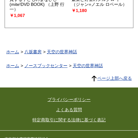
(mite!DVD BOOK)
（上野 行
（ジャン=ノエル ロベール）
一）
￥1,180
￥1,067
ホーム
八坂書房
天空の世界神話
ホーム
ノースブックセンター
天空の世界神話
ページ上部へ戻る
プライバシーポリシー
よくある質問
特定商取引に関する法律に基づく表記