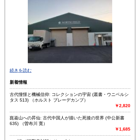
山口県
徳島県
350円
350円
香川県
愛媛県
350円
350円
高知県
福岡県
350円
350円
佐賀県
長崎県
350円
350円
熊本県
大分県
350円
350円
宮崎県
鹿児島県
続きを読む
350円
350円
・書店様、公共機関様からの公費（請求書払い）でのご注文
新着情報
沖縄県
350円
も受け付けております。
古代憧憬と機械信仰: コレクションの宇宙 (叢書・ウニベルシ
・全国古書書籍商組合連合会加盟の古書店様につきまして
タス 513) （ホルスト ブレーデカンプ）
は、商品代金に対して書店間割引を適用させていただきま
￥2,820
す。ご希望の方は、古書店名を添えて、ご注文とは別にメッ
セージにてご連絡くださいますようお願い申し上げます。
崑崙山への昇仙: 古代中国人が描いた死後の世界 (中公新書
635) （曽布川 寛）
沿線名：京王相模原線
￥1,685
最寄駅：南大沢駅
営業時間：9時～16時