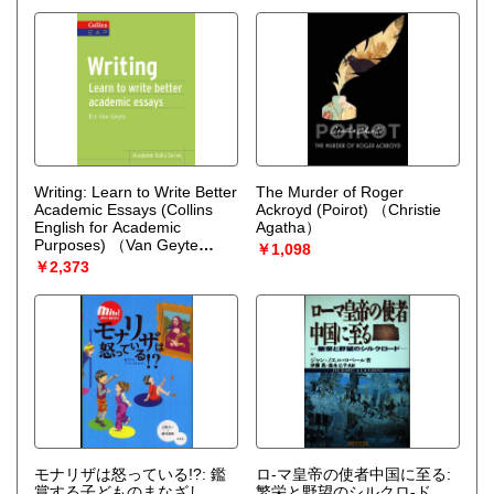
Writing: Learn to Write Better
The Murder of Roger
Academic Essays (Collins
Ackroyd (Poirot)
（Christie
English for Academic
Agatha）
Purposes)
（Van Geyte
￥1,098
Els）
￥2,373
モナリザは怒っている!?: 鑑
ロ-マ皇帝の使者中国に至る:
賞する子どものまなざし
繁栄と野望のシルクロ-ド