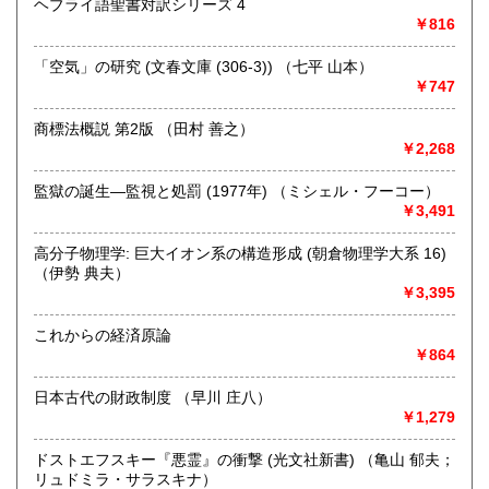
ヘブライ語聖書対訳シリーズ 4
定休日：日曜日 年末年始12月27日～1月5日までお休みとな
￥816
ります。
「空気」の研究 (文春文庫 (306‐3)) （七平 山本）
書籍の買取について
￥747
【宅配買取について】
商標法概説 第2版 （田村 善之）
全国より書籍の宅配買取を行っております。
￥2,268
売却の際には是非一度お気軽にご相談ください。
監獄の誕生―監視と処罰 (1977年) （ミシェル・フーコー）
https://www.northbookcenter-kaitori.com/
￥3,491
【出張買取について】
高分子物理学: 巨大イオン系の構造形成 (朝倉物理学大系 16)
近隣の大学様や研究機関を対象に、 出張買取を行っており
（伊勢 典夫）
ます。
￥3,395
八王子市や多摩市・日野市・町田市などが中心となります
これからの経済原論
が
￥864
場所や内容によっては都心や神奈川方面への出張も可能な
場合がございますのでまずはお気軽にご連絡ください。
日本古代の財政制度 （早川 庄八）
￥1,279
詳しくはこちら
https://www.northbookcenter-kaitori.com/syucyou
ドストエフスキー『悪霊』の衝撃 (光文社新書) （亀山 郁夫；
リュドミラ・サラスキナ）