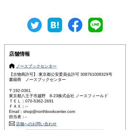
新潟県
富山県
350円
350円
石川県
福井県
350円
350円
山梨県
長野県
350円
350円
岐阜県
静岡県
350円
350円
店舗情報
愛知県
三重県
350円
350円
ノースブックセンター
滋賀県
京都府
350円
350円
【古物商許可】:東京都公安委員会許可 308761008329号
書籍商 ノースブックセンター
大阪府
兵庫県
350円
350円
〒192-0361
奈良県
和歌山県
東京都八王子市越野 8-23株式会社 ノースフィールド
350円
350円
ＴＥＬ：070-5362-2691
ＦＡＸ：--
鳥取県
島根県
350円
350円
Email：shop@northbookcenter.com
担当者：-
岡山県
広島県
350円
350円
店舗へのお問い合わせ