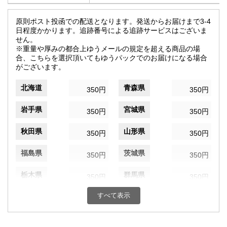
原則ポスト投函での配送となります。発送からお届けまで3-4
日程度かかります。追跡番号による追跡サービスはございま
せん。
※重量や厚みの都合上ゆうメールの規定を超える商品の場
合、こちらを選択頂いてもゆうパックでのお届けになる場合
がございます。
北海道
青森県
350円
350円
岩手県
宮城県
350円
350円
秋田県
山形県
350円
350円
福島県
茨城県
350円
350円
栃木県
群馬県
350円
350円
すべて表示
埼玉県
千葉県
350円
350円
東京都
神奈川県
350円
350円