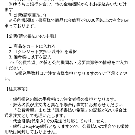
※ゆうちょ銀行を含む、他の金融機関からもお振込みいただけ
ます
3. 公費(請求書払い)
※公的機関様・書店様で商品代金総額が4,000円以上の注文のみ
承っております。
【公費(請求書払い)の手順】
1. 商品をカートに入れる
2. 《クレジット支払い以外》を選択
3. 備考欄に以下を記入
※「公費希望」の旨と公的機関名・必要書類等の情報をご入力
ください。
※振込手数料はご注文者様負担となりますのでご了承くださ
い。
【注意事項】
・銀行振込の際の手数料はご注文者様の負担となります。
・振込名義が注文者と異なる場合は事前にお知らせください
・「公費希望」または「請求書払い希望」の記載がない場合は
通常注文として処理いたします。
・代金引換(代引き)での発送は対応しておりません。
・銀行はPayPay銀行となりますので、公費払いの場合でも振替
用紙は同封しておりません。