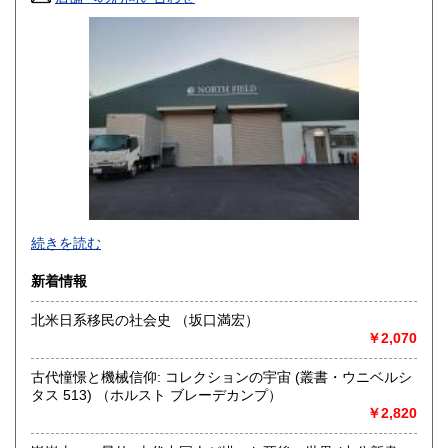
山口県
徳島県
350円
350円
香川県
愛媛県
350円
350円
高知県
福岡県
350円
350円
佐賀県
長崎県
350円
350円
熊本県
大分県
350円
350円
宮崎県
鹿児島県
続きを読む
350円
350円
・書店様、公共機関様からの公費（請求書払い）でのご注文
新着情報
沖縄県
350円
も受け付けております。
北米日系移民の社会史 （坂口満宏）
・全国古書書籍商組合連合会加盟の古書店様につきまして
￥2,070
は、商品代金に対して書店間割引を適用させていただきま
す。ご希望の方は、古書店名を添えて、ご注文とは別にメッ
古代憧憬と機械信仰: コレクションの宇宙 (叢書・ウニベルシ
セージにてご連絡くださいますようお願い申し上げます。
タス 513) （ホルスト ブレーデカンプ）
￥2,820
沿線名：京王相模原線
最寄駅：南大沢駅