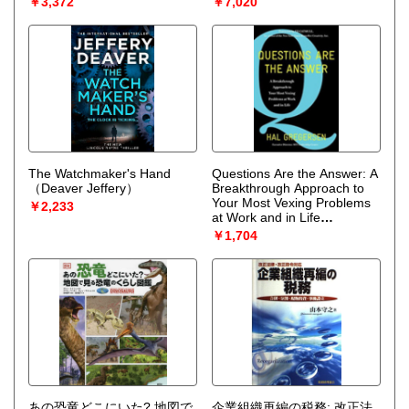
￥3,372
￥7,020
（Chappell William）
The Watchmaker's Hand
Questions Are the Answer: A
（Deaver Jeffery）
Breakthrough Approach to
Your Most Vexing Problems
￥2,233
at Work and in Life
（Gregersen Hal）
￥1,704
あの恐竜どこにいた? 地図で
企業組織再編の税務: 改正法