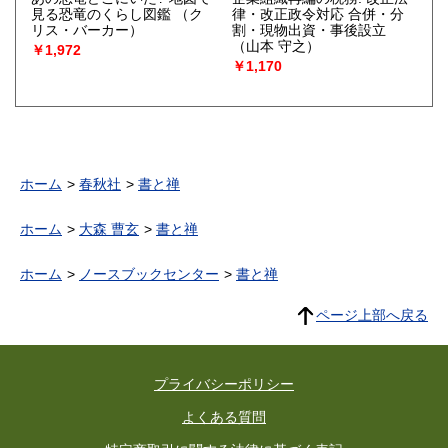
見る恐竜のくらし図鑑
（ク
律・改正政令対応 合併・分
リス・バーカー）
割・現物出資・事後設立
（山本 守之）
￥1,972
￥1,170
ホーム
春秋社
書と禅
ホーム
大森 曹玄
書と禅
ホーム
ノースブックセンター
書と禅
ページ上部へ戻る
プライバシーポリシー
よくある質問