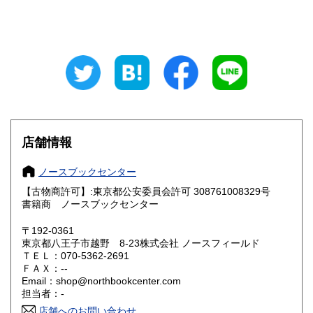
東京都
神奈川県
350円
350円
新潟県
富山県
350円
350円
石川県
福井県
350円
350円
山梨県
長野県
350円
350円
岐阜県
静岡県
350円
350円
店舗情報
愛知県
三重県
350円
350円
ノースブックセンター
滋賀県
京都府
350円
350円
【古物商許可】:東京都公安委員会許可 308761008329号
書籍商 ノースブックセンター
大阪府
兵庫県
350円
350円
〒192-0361
奈良県
和歌山県
東京都八王子市越野 8-23株式会社 ノースフィールド
350円
350円
ＴＥＬ：070-5362-2691
ＦＡＸ：--
鳥取県
島根県
350円
350円
Email：shop@northbookcenter.com
担当者：-
岡山県
広島県
350円
350円
店舗へのお問い合わせ