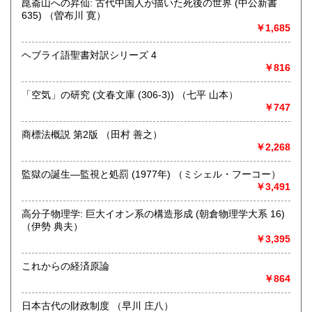
崑崙山への昇仙: 古代中国人が描いた死後の世界 (中公新書
営業時間：9時～16時
635) （曽布川 寛）
定休日：日曜日 年末年始12月27日～1月5日までお休みとな
￥1,685
ります。
ヘブライ語聖書対訳シリーズ 4
書籍の買取について
￥816
【宅配買取について】
「空気」の研究 (文春文庫 (306‐3)) （七平 山本）
全国より書籍の宅配買取を行っております。
￥747
売却の際には是非一度お気軽にご相談ください。
商標法概説 第2版 （田村 善之）
https://www.northbookcenter-kaitori.com/
￥2,268
【出張買取について】
監獄の誕生―監視と処罰 (1977年) （ミシェル・フーコー）
近隣の大学様や研究機関を対象に、 出張買取を行っており
￥3,491
ます。
高分子物理学: 巨大イオン系の構造形成 (朝倉物理学大系 16)
八王子市や多摩市・日野市・町田市などが中心となります
（伊勢 典夫）
が
￥3,395
場所や内容によっては都心や神奈川方面への出張も可能な
場合がございますのでまずはお気軽にご連絡ください。
これからの経済原論
￥864
詳しくはこちら
https://www.northbookcenter-kaitori.com/syucyou
日本古代の財政制度 （早川 庄八）