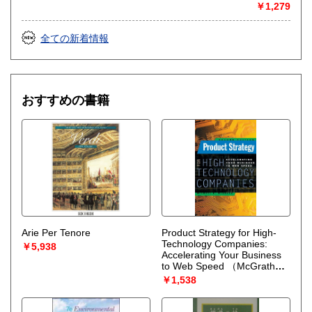
￥1,279
取り扱い分野
哲学宗教、歴史、社会科学、自然科学、美術工芸、国語国
全ての新着情報
文、外国書、サブカルチャー
おすすめの書籍
Arie Per Tenore
Product Strategy for High-
Technology Companies:
￥5,938
Accelerating Your Business
to Web Speed
（McGrath
Michael E.）
￥1,538