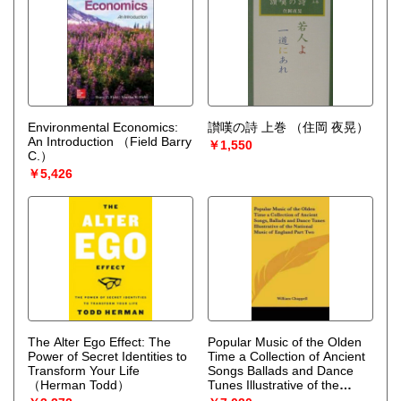
Environmental Economics:
讃嘆の詩 上巻
（住岡 夜晃）
An Introduction
（Field Barry
￥1,550
C.）
￥5,426
The Alter Ego Effect: The
Popular Music of the Olden
Power of Secret Identities to
Time a Collection of Ancient
Transform Your Life
Songs Ballads and Dance
（Herman Todd）
Tunes Illustrative of the
National Music of England