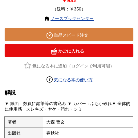
￥932
（送料：￥350）
ノースブックセンター
単品スピード注文
かごに入れる
気になる本に追加（ログインで利用可能）
気になる本の使い方
解説
▼ 紙面：数頁に鉛筆等の書込み ▼ カバー：ふち小破れ▼ 全体的
に使用感・スレキズ・ヤケ・汚れ・シミ
著者
大森 曹玄
出版社
春秋社