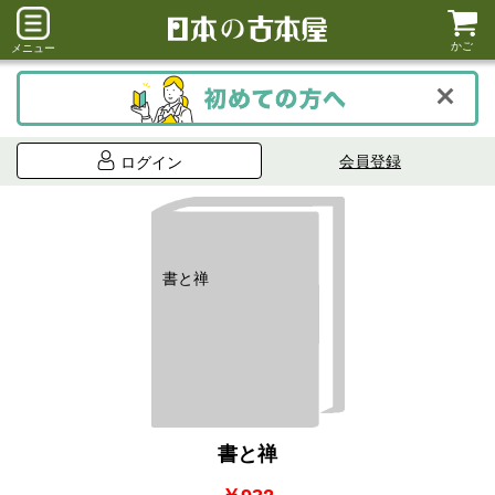
かご
メニュー
会員登録
ログイン
書と禅
書と禅