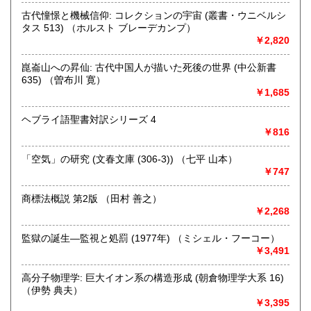
沿線名：京王相模原線
古代憧憬と機械信仰: コレクションの宇宙 (叢書・ウニベルシ
最寄駅：南大沢駅
タス 513) （ホルスト ブレーデカンプ）
営業時間：9時～16時
￥2,820
定休日：日曜日 年末年始12月27日～1月5日までお休みとな
ります。
崑崙山への昇仙: 古代中国人が描いた死後の世界 (中公新書
635) （曽布川 寛）
書籍の買取について
￥1,685
【宅配買取について】
ヘブライ語聖書対訳シリーズ 4
全国より書籍の宅配買取を行っております。
￥816
売却の際には是非一度お気軽にご相談ください。
「空気」の研究 (文春文庫 (306‐3)) （七平 山本）
https://www.northbookcenter-kaitori.com/
￥747
【出張買取について】
商標法概説 第2版 （田村 善之）
近隣の大学様や研究機関を対象に、 出張買取を行っており
￥2,268
ます。
監獄の誕生―監視と処罰 (1977年) （ミシェル・フーコー）
八王子市や多摩市・日野市・町田市などが中心となります
￥3,491
が
場所や内容によっては都心や神奈川方面への出張も可能な
高分子物理学: 巨大イオン系の構造形成 (朝倉物理学大系 16)
場合がございますのでまずはお気軽にご連絡ください。
（伊勢 典夫）
￥3,395
詳しくはこちら