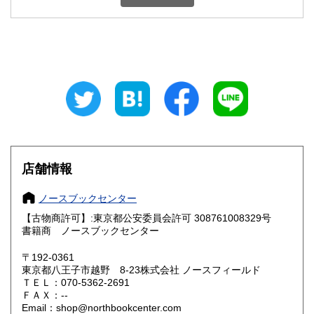
東京都
神奈川県
350円
350円
新潟県
富山県
350円
350円
石川県
福井県
350円
350円
山梨県
長野県
350円
350円
岐阜県
静岡県
350円
350円
店舗情報
愛知県
三重県
350円
350円
ノースブックセンター
滋賀県
京都府
350円
350円
【古物商許可】:東京都公安委員会許可 308761008329号
書籍商 ノースブックセンター
大阪府
兵庫県
350円
350円
〒192-0361
奈良県
和歌山県
東京都八王子市越野 8-23株式会社 ノースフィールド
350円
350円
ＴＥＬ：070-5362-2691
ＦＡＸ：--
鳥取県
島根県
350円
350円
Email：shop@northbookcenter.com