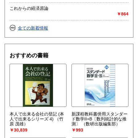
https://www.northbookcenter-kaitori.com/syucyou
これからの経済原論
￥864
取り扱い分野
哲学宗教、歴史、社会科学、自然科学、美術工芸、国語国
全ての新着情報
文、外国書、サブカルチャー
おすすめの書籍
本人で出来る会社の登記 (本
新課程教科書傍用スタンダー
人で出来るシリーズ 4)
（竹
ド数学II+B〔数列統計的な推
原 茂雄）
測〕
（数研出版編集部）
￥30,839
￥993