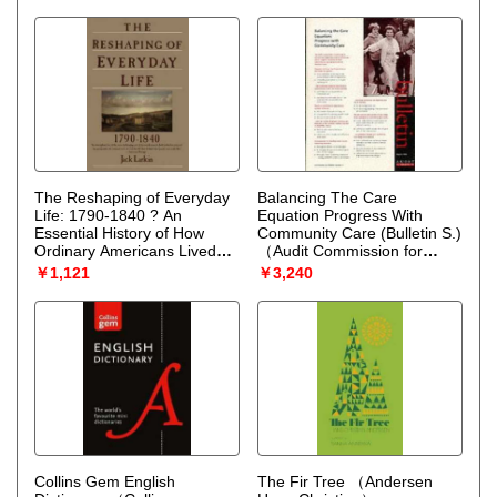
The Reshaping of Everyday
Balancing The Care
Life: 1790-1840 ? An
Equation Progress With
Essential History of How
Community Care (Bulletin S.)
Ordinary Americans Lived
（Audit Commission for
Worked and Built Their
Local Authorities and the
￥1,121
￥3,240
World (Everyday Life in
National Health Service in
America)
（Larkin Jack）
England and Wales）
Collins Gem English
The Fir Tree
（Andersen