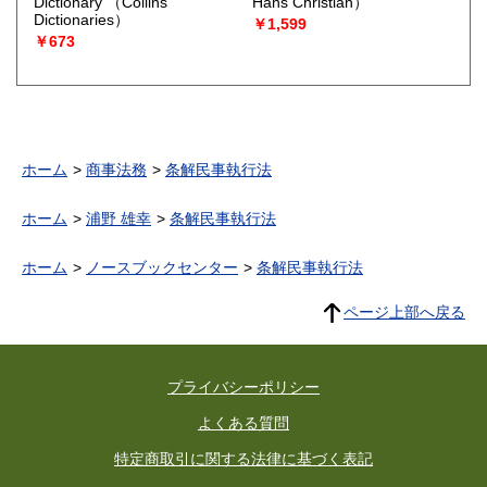
Dictionary
（Collins
Hans Christian）
Dictionaries）
￥1,599
￥673
ホーム
商事法務
条解民事執行法
ホーム
浦野 雄幸
条解民事執行法
ホーム
ノースブックセンター
条解民事執行法
ページ上部へ戻る
プライバシーポリシー
よくある質問
特定商取引に関する法律に基づく表記