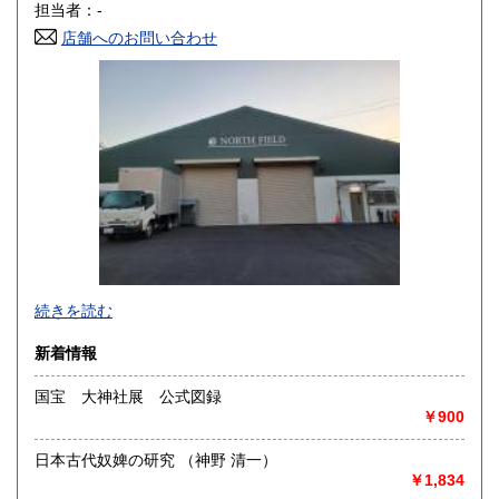
担当者：-
岡山県
広島県
350円
350円
店舗へのお問い合わせ
山口県
徳島県
350円
350円
香川県
愛媛県
350円
350円
高知県
福岡県
350円
350円
佐賀県
長崎県
350円
350円
熊本県
大分県
350円
350円
宮崎県
鹿児島県
続きを読む
350円
350円
・書店様、公共機関様からの公費（請求書払い）でのご注文
新着情報
沖縄県
350円
も受け付けております。
国宝 大神社展 公式図録
・全国古書書籍商組合連合会加盟の古書店様につきまして
￥900
は、商品代金に対して書店間割引を適用させていただきま
す。ご希望の方は、古書店名を添えて、ご注文とは別にメッ
日本古代奴婢の研究 （神野 清一）
セージにてご連絡くださいますようお願い申し上げます。
￥1,834