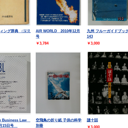
ィング辞典
（深見
AIR WORLD 2010年12月
九州 フルーガイドブッ
号
143
￥3,784
￥3,000
w Business Law
空飛鳥の折り紙 子供の科学
謎十話
5月15日号
別冊
￥3,000