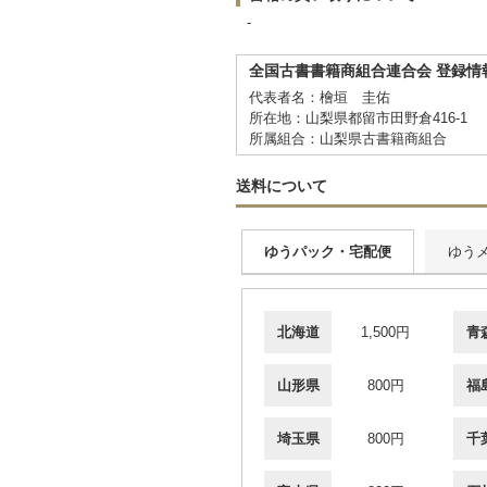
-
全国古書書籍商組合連合会 登録情
代表者名：檜垣 圭佑
所在地：山梨県都留市田野倉416-1
所属組合：山梨県古書籍商組合
送料について
ゆうパック・宅配便
ゆう
北海道
1,500円
青
山形県
800円
福
埼玉県
800円
千