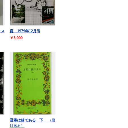
クス
庭 1979年12月号
￥3,000
吾輩は猫である 下
（夏
目漱石）