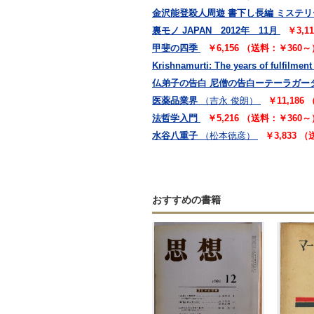
金沢能登殺人周遊 書下し長編 ミステリ
裏モノ JAPAN 2012年 11月
￥3,1
甲斐の四季
￥6,156 （送料：￥360～
Krishnamurti: The years of fulfilment
仏弟子の告白 尼僧の告白ーテーラガー
医薬品業界
（吉永 俊朗）
￥11,186
法哲学入門
￥5,216 （送料：￥360～
水谷八重子
（松本徳彦）
￥3,833 
おすすめの書籍