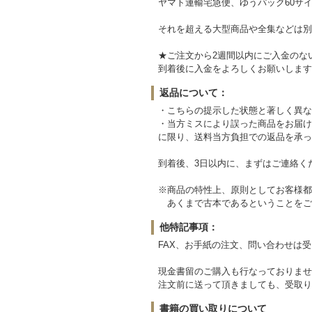
ヤマト運輸宅急便、ゆうパック60サイ
それを超える大型商品や全集などは別
★ご注文から2週間以内にご入金のな
到着後に入金をよろしくお願いします
返品について：
・こちらの提示した状態と著しく異な
・当方ミスにより誤った商品をお届け
に限り、送料当方負担での返品を承っ
到着後、3日以内に、まずはご連絡く
※商品の特性上、原則としてお客様都
あくまで古本であるということをご
他特記事項：
FAX、お手紙の注文、問い合わせは
現金書留のご購入も行なっておりませ
注文前に送って頂きましても、受取り
書籍の買い取りについて