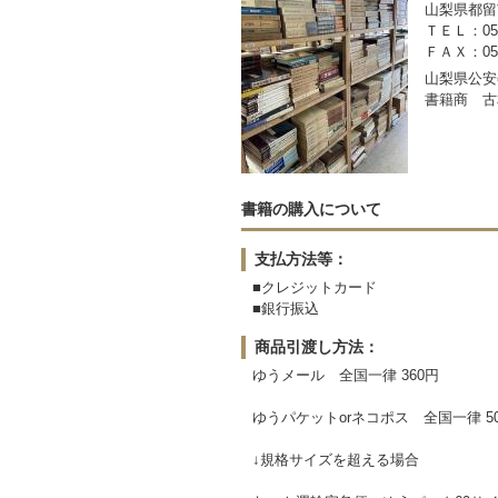
山梨県都留市
ＴＥＬ：050-
ＦＡＸ：0554
山梨県公安委
書籍商 古
書籍の購入について
支払方法等：
■クレジットカード
■銀行振込
商品引渡し方法：
ゆうメール 全国一律 360円
ゆうパケットorネコポス 全国一律 5
↓規格サイズを超える場合