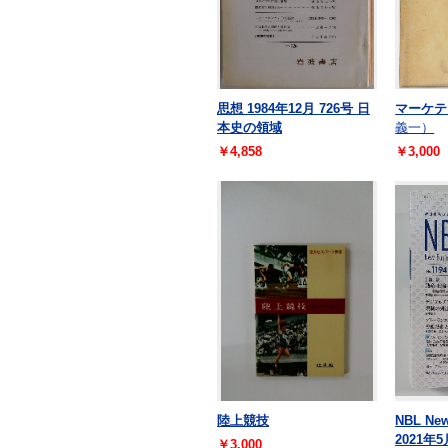
思想 1984年12月 726号 日
マーケテ
本史の領域
義一）
￥4,858
￥3,000
陸上競技
NBL Ne
2021年
￥3,000