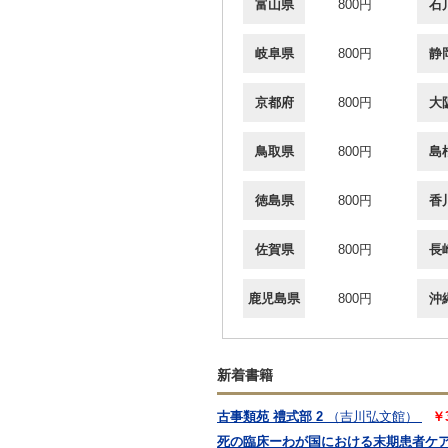
富山県
800円
石
岐阜県
800円
静
京都府
800円
大
鳥取県
800円
島
徳島県
800円
香
佐賀県
800円
長
鹿児島県
800円
沖
新着書籍
古事類苑 禮式部 2
（吉川弘文館）
￥
死の臨床ーわが国における末期患者ケ