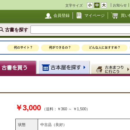
お知らせ
文字サイズ
会員登録
マイページ
買い
古書を探す
￥3,000
（送料：￥360 ～ ￥1,500）
状態
中古品（良好）