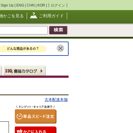
Sign Up [
ENG
|
CHN
|
KOR
]
ログイン
物かごを見る
ご利用ガイド
古本配達本舗