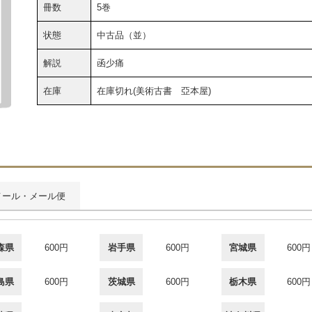
冊数
5巻
状態
中古品（並）
解説
函少痛
在庫
在庫切れ(美術古書 亞本屋)
メール・メール便
森県
600円
岩手県
600円
宮城県
600円
島県
600円
茨城県
600円
栃木県
600円