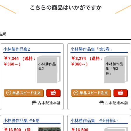
結果
小林勝作品集2
小林勝作品集「第3巻」
￥
￥
7,344
（送料：
3,274
（送料：
￥360～）
￥360～）
小林勝作品
小林勝作品
集2
集「第3
巻」
古本配達本舗
古本配達本舗
小林勝作品集 全5巻
小林勝作品集 全5冊揃い
￥
￥
16,500
（送
16,500