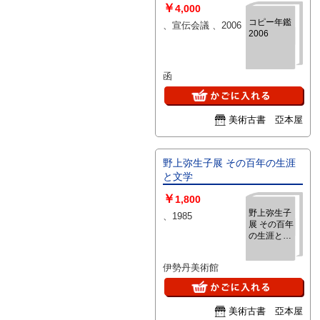
￥
4,000
コピー年鑑
、宣伝会議 、2006
2006
函
美術古書 亞本屋
野上弥生子展 その百年の生涯
と文学
￥
1,800
野上弥生子
、1985
展 その百年
の生涯と文
学
伊勢丹美術館
美術古書 亞本屋