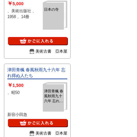
￥
5,000
日本の寺
、美術出版社 、
1958 、14冊
美術古書 亞本屋
津田青楓 春風秋雨九十六年 忘
れ得ぬ人たち
￥
1,500
津田青楓 春
、昭50
風秋雨九十
六年 忘れ得
ぬ人たち
新宿小田急
美術古書 亞本屋