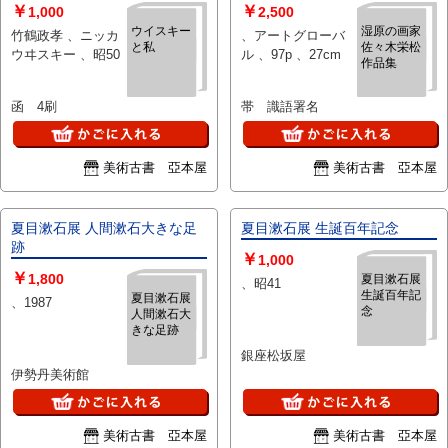
￥
￥
1,000
2,500
ウイスキー
湿原の画家
竹鶴政孝 、ニッカ
、アートグローバ
と私
佐々木栄松
ウヰスキー 、昭50
ル 、97p 、27cm
作品集
函 4刷
帯 識語署名
美術古書 亞本屋
美術古書 亞本屋
夏目漱石展 人間漱石大きな足
夏目漱石展 生誕百年記念
跡
￥
1,000
￥
1,800
夏目漱石展
、昭41
生誕百年記
夏目漱石展
、1987
念
人間漱石大
きな足跡
銀座松坂屋
伊勢丹美術館
美術古書 亞本屋
美術古書 亞本屋