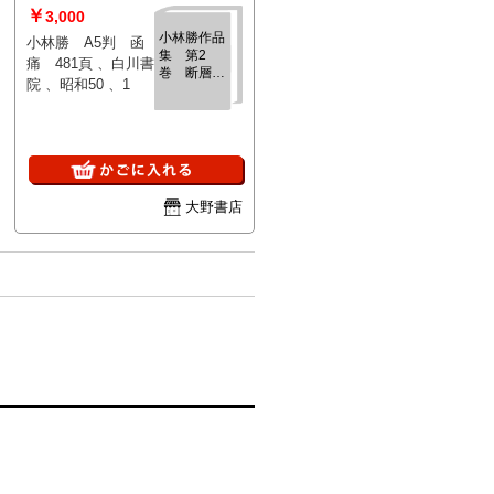
￥
3,000
小林勝作品
小林勝 A5判 函
集 第2
痛 481頁 、白川書
巻 断層地
院 、昭和50 、1
帯
大野書店