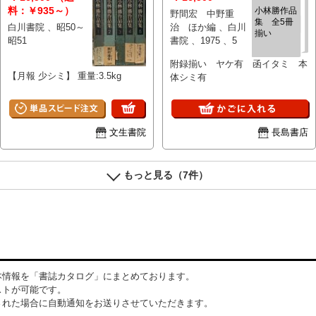
料：￥935～）
小林勝作品
野間宏 中野重
集 全5冊
白川書院 、昭50～
治 ほか編 、白川
揃い
昭51
書院 、1975 、5
附録揃い ヤケ有 函イタミ 本
【月報 少シミ】 重量:3.5kg
体シミ有
文生書院
長島書店
もっと見る（7件）
本情報を「書誌カタログ」にまとめております。
ストが可能です。
された場合に自動通知をお送りさせていただきます。