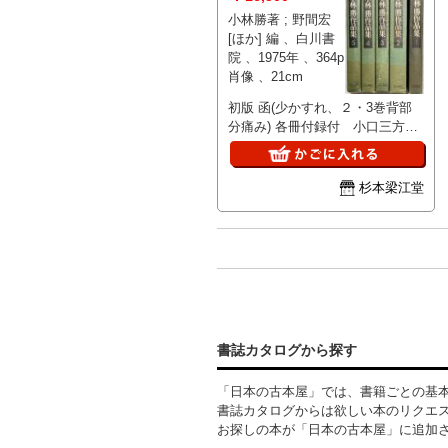
小林勝著 ; 野間宏
[ほか] 編 、白川書
院 、1975年 、364p
肖像 、21cm
初版 函(少かすれ、２・3巻背部
分痛み) 各冊付録付 小口三方少
やけ
杉本梁江堂
書誌カタログから探す
「日本の古本屋」では、書籍ごとの基
書誌カタログからは欲しい本のリクエ
お探しの本が「日本の古本屋」に追加