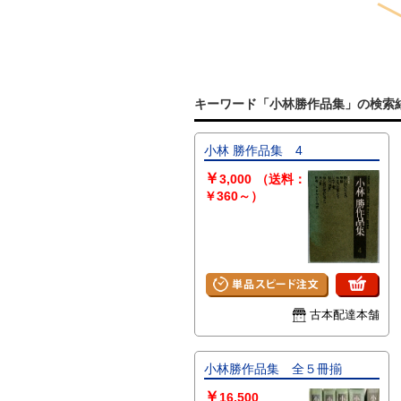
キーワード「小林勝作品集」の検索
小林 勝作品集 4
￥
3,000
（送料：
￥360～）
古本配達本舗
小林勝作品集 全５冊揃
￥
16,500