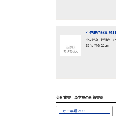
小林勝作品集 第1
小林勝著 ; 野間宏 [
364p 肖像 21cm
美術古書 亞本屋の新着書籍
コピー年鑑 2006