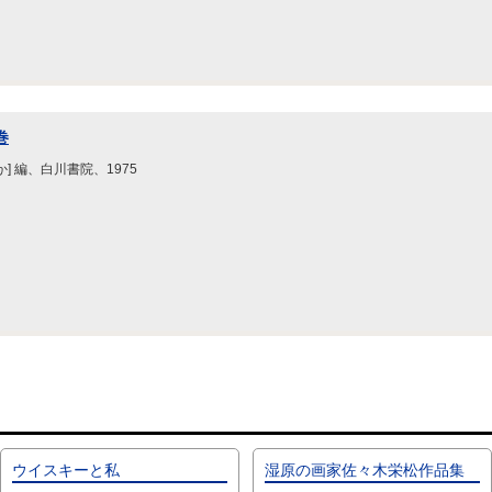
巻
ほか] 編、白川書院、1975
ウイスキーと私
湿原の画家佐々木栄松作品集