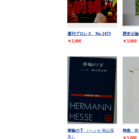
週刊プロレス No.1473
歴史公論 
￥3,000
￥3,000
車輪の下
（ヘッセ 秋山英
神曲 III
夫）
￥3,000