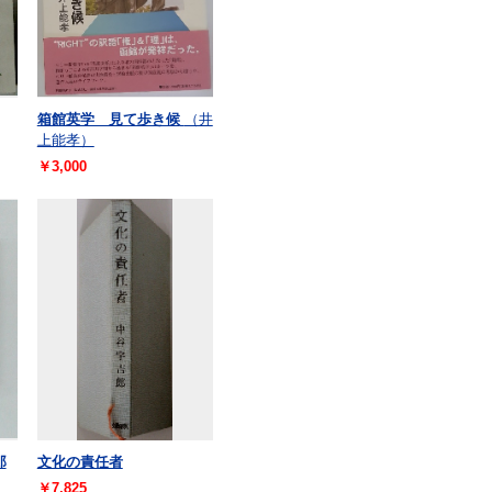
箱館英学 見て歩き候
（井
上能孝）
￥3,000
郎
文化の責任者
￥7,825