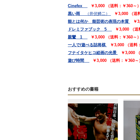
Cinefex
￥3,000 （送料：￥360～
黒い雨
（井伏鱒二）
￥3,000 （
能とは何か 能芸術の表現の本質
￥3
ドレミファブック 5
￥3,000 （
親鸞 1
￥3,000 （送料：￥360～
一人で/遊べる詰将棋
￥3,000 （送料
フナイタケヒコ絵画の光景
￥3,000
遊び時間
￥3,000 （送料：￥360～
おすすめの書籍