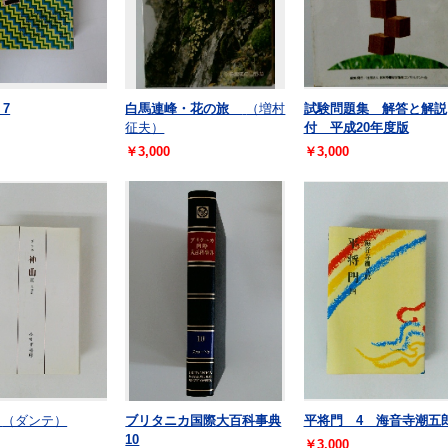
7
白馬連峰・花の旅
（増村
試験問題集 解答と解説
征夫）
付 平成20年度版
￥3,000
￥3,000
（ダンテ）
ブリタニカ国際大百科事典
平将門 4 海音寺潮五
10
￥3,000