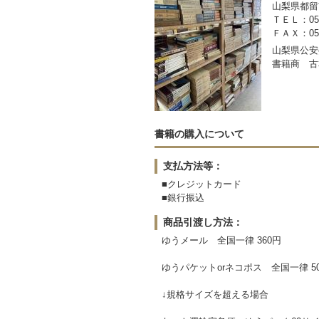
山梨県都留市
ＴＥＬ：050-
ＦＡＸ：0554
山梨県公安委
書籍商 古
書籍の購入について
支払方法等：
■クレジットカード
■銀行振込
商品引渡し方法：
ゆうメール 全国一律 360円
ゆうパケットorネコポス 全国一律 5
↓規格サイズを超える場合