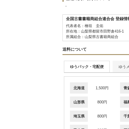
-
全国古書書籍商組合連合会 登録情
代表者名：檜垣 圭佑
所在地：山梨県都留市田野倉416-1
所属組合：山梨県古書籍商組合
送料について
ゆうパック・宅配便
ゆう
北海道
1,500円
青
山形県
800円
福
埼玉県
800円
千