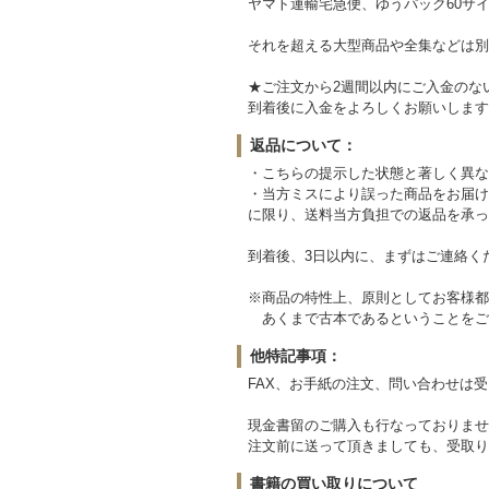
ヤマト運輸宅急便、ゆうパック60サイ
それを超える大型商品や全集などは別
★ご注文から2週間以内にご入金のな
到着後に入金をよろしくお願いします
返品について：
・こちらの提示した状態と著しく異な
・当方ミスにより誤った商品をお届け
に限り、送料当方負担での返品を承っ
到着後、3日以内に、まずはご連絡く
※商品の特性上、原則としてお客様都
あくまで古本であるということをご
他特記事項：
FAX、お手紙の注文、問い合わせは
現金書留のご購入も行なっておりませ
注文前に送って頂きましても、受取り
書籍の買い取りについて