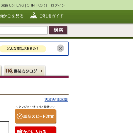
Sign Up [
ENG
|
CHN
|
KOR
]
ログイン
物かごを見る
ご利用ガイド
古本配達本舗