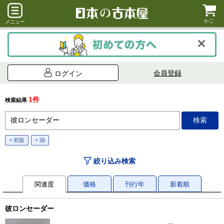
かご
メニュー
会員登録
ログイン
1件
検索結果
+ 初版
+ 揃
絞り込み検索
関連度
価格
刊行年
新着順
彼ロンセーダー