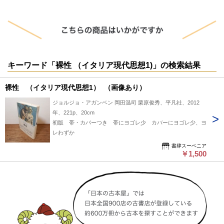
キーワード「裸性 （イタリア現代思想1)」の検索結果
裸性 （イタリア現代思想1） （画像あり）
ジョルジョ・アガンベン 岡田温司 栗原俊秀、平凡社、2012
年、221p、20cm
初版 帯・カバーつき 帯にヨゴレ少 カバーにヨゴレ少、ヨ
レわずか
書肆スーベニア
￥1,500