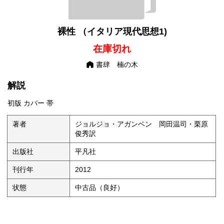
裸性 （イタリア現代思想1)
在庫切れ
書肆 楠の木
解説
初版 カバー 帯
著者
ジョルジョ・アガンベン 岡田温司・栗原
俊秀訳
出版社
平凡社
刊行年
2012
状態
中古品（良好）