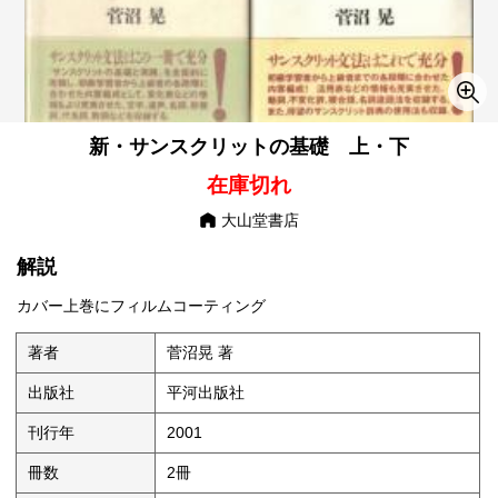
新・サンスクリットの基礎 上・下
在庫切れ
大山堂書店
解説
カバー上巻にフィルムコーティング
著者
菅沼晃 著
出版社
平河出版社
刊行年
2001
冊数
2冊