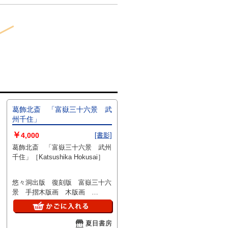
葛飾北斎 「富嶽三十六景 武
州千住」
￥
4,000
[書影]
葛飾北斎 「富嶽三十六景 武州
千住」［Katsushika Hokusai］
悠々洞出版 復刻版 富嶽三十六
景 手摺木版画 木版画
18×27
夏目書房