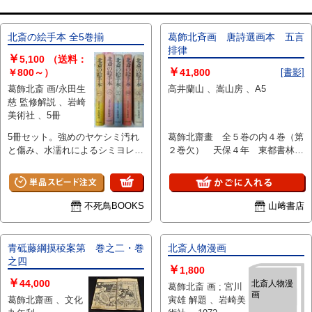
北斎の絵手本 全5巻揃
葛飾北斉画 唐詩選画本 五言
排律
￥
5,100
（送料：
￥
￥800～）
41,800
[書影]
葛飾北斎 画/永田生
高井蘭山 、嵩山房 、A5
慈 監修解説 、岩崎
美術社 、5冊
5冊セット。強めのヤケシミ汚れ
葛飾北齋畫 全５巻の内４巻（第
と傷み、水濡れによるシミヨレ、
２巻欠） 天保４年 東都書林
カバーや表紙に虫食いがありま
和本
す。
不死鳥BOOKS
山﨑書店
青砥藤綱摸稜案第 巻之二・巻
北斎人物漫画
之四
￥
1,800
￥
44,000
北斎人物漫
葛飾北斎 画 ; 宮川
画
葛飾北齋画 、文化
寅雄 解題 、岩崎美