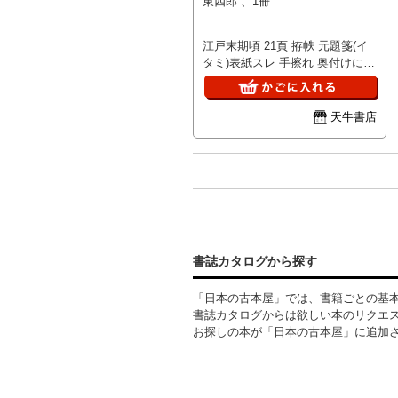
東四郎 、1冊
江戸末期頃 21頁 拵帙 元題箋(イ
タミ)表紙スレ 手擦れ 奥付けに墨
付経年普通 25.5×18cm
天牛書店
書誌カタログから探す
「日本の古本屋」では、書籍ごとの基
書誌カタログからは欲しい本のリクエ
お探しの本が「日本の古本屋」に追加