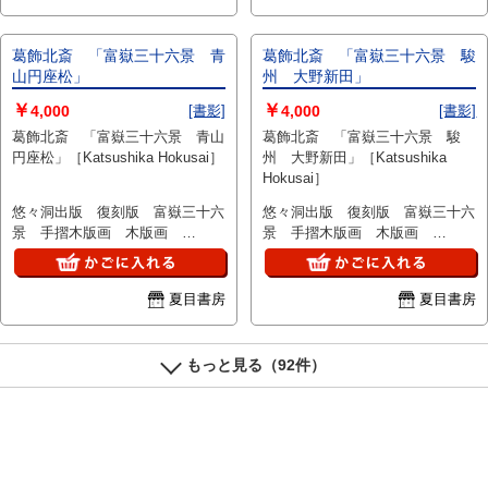
葛飾北斎 「富嶽三十六景 青
葛飾北斎 「富嶽三十六景 駿
山円座松」
州 大野新田」
￥
￥
4,000
[書影]
4,000
[書影]
葛飾北斎 「富嶽三十六景 青山
葛飾北斎 「富嶽三十六景 駿
円座松」［Katsushika Hokusai］
州 大野新田」［Katsushika
Hokusai］
悠々洞出版 復刻版 富嶽三十六
悠々洞出版 復刻版 富嶽三十六
景 手摺木版画 木版画
景 手摺木版画 木版画
18×27
18×27
夏目書房
夏目書房
もっと見る（92件）