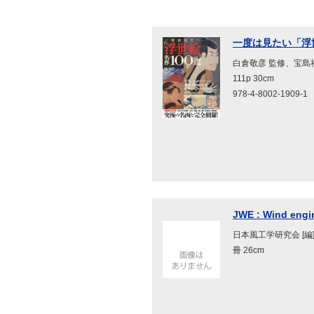
一度は見たい「浮世
白倉敬彦 監修、宝島社、
111p 30cm
978-4-8002-1909-1
JWE : Wind engi
日本風工学研究会 [編]
冊 26cm