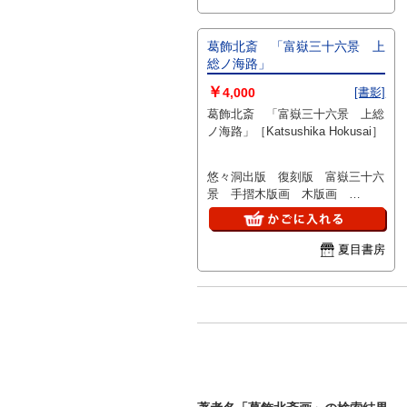
葛飾北斎 「富嶽三十六景 上
総ノ海路」
￥
4,000
[書影]
葛飾北斎 「富嶽三十六景 上総
ノ海路」［Katsushika Hokusai］
悠々洞出版 復刻版 富嶽三十六
景 手摺木版画 木版画
18×27
夏目書房