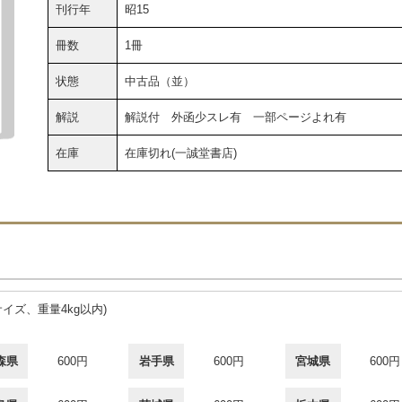
刊行年
昭15
冊数
1冊
状態
中古品（並）
解説
解説付 外函少スレ有 一部ページよれ有
在庫
在庫切れ(一誠堂書店)
サイズ、重量4kg以内)
森県
600円
岩手県
600円
宮城県
600円