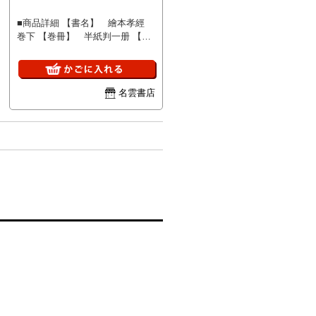
■商品詳細 【書名】 繪本孝經
巻下 【巻冊】 半紙判一册 【著
者】 葛飾北齋画圖 【成立】
元治元年冬再刻 ★ 東京／高井
蘭山翁謹撰 ★ 東京書肆／嵩山
房／須原屋新兵衛梓 ★ 題簽欠
名雲書店
★ 虫損あり