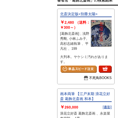
著者名「葛飾北斎画」の検索結果
北斎決定版<別冊太陽>
￥
2,480
（送料：
￥300～）
[葛飾北斎画] ; 浅野
秀剛, 小林ふみ子,
高杉志緒執筆 、平
凡社 、199
大判本。ヤケシミ汚れがありま
す。
不死鳥BOOKS
画本両筆 【江戸末期 浪花立好
斎 葛飾北斎画 和本】
￥
260,000
[書影]
浪花立好斎 葛飾北斎画 、永楽屋