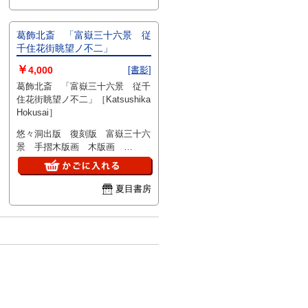
葛飾北斎 「富嶽三十六景 従
千住花街眺望ノ不二」
￥
4,000
[書影]
葛飾北斎 「富嶽三十六景 従千
住花街眺望ノ不二」［Katsushika
Hokusai］
悠々洞出版 復刻版 富嶽三十六
景 手摺木版画 木版画
18×27
夏目書房