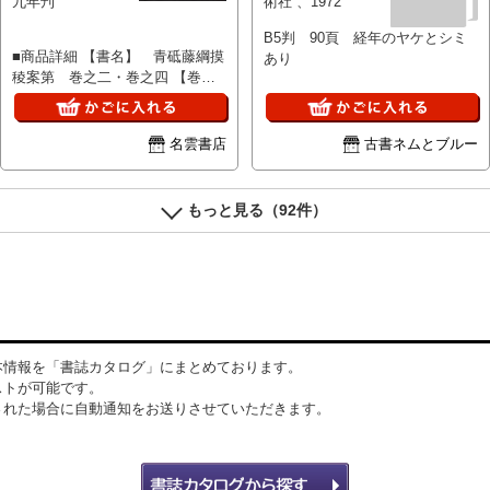
九年刋
術社 、1972
B5判 90頁 経年のヤケとシミ
■商品詳細 【書名】 青砥藤綱摸
あり
稜案第 巻之二・巻之四 【巻
冊】 半紙判二册 【著者】 東
都／曲亭馬琴編述 【成立】 文
化九年刋 ★ 葛飾北齋画
名雲書店
古書ネムとブルー
もっと見る（92件）
本情報を「書誌カタログ」にまとめております。
ストが可能です。
された場合に自動通知をお送りさせていただきます。