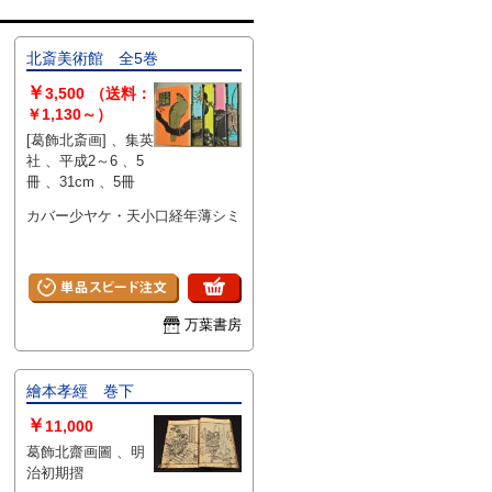
北斎美術館 全5巻
￥
3,500
（送料：
￥1,130～）
[葛飾北斎画] 、集英
社 、平成2～6 、5
冊 、31cm 、5冊
カバー少ヤケ・天小口経年薄シミ
万葉書房
繪本孝經 巻下
￥
11,000
葛飾北齋画圖 、明
治初期摺