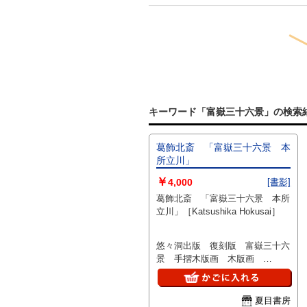
キーワード「富嶽三十六景」の検索
葛飾北斎 「富嶽三十六景 本
所立川」
￥
4,000
[書影]
葛飾北斎 「富嶽三十六景 本所
立川」［Katsushika Hokusai］
悠々洞出版 復刻版 富嶽三十六
景 手摺木版画 木版画
18×27
夏目書房