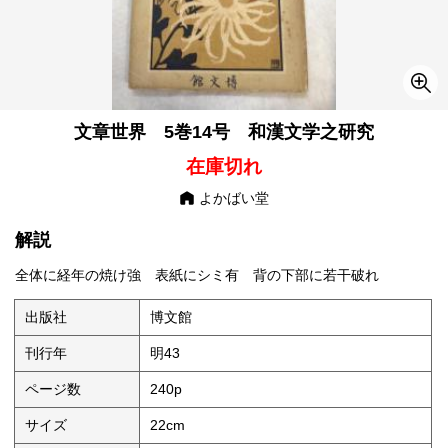
文章世界 5巻14号 和漢文学之研究
在庫切れ
よかばい堂
解説
全体に経年の焼け強 表紙にシミ有 背の下部に若干破れ
出版社
博文館
刊行年
明43
ページ数
240p
サイズ
22cm