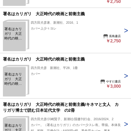
￥2,750
署名はカリガリ 大正時代の映画と前衛主義
四方田犬彦著、新潮社、2016、1
カバー上少々ヨレ
署名はカリ
ガリ 大正
長島書店
時代の映画
￥2,750
と前衛主義
署名はカリガリ 大正時代の映画と前衛主義
四方田犬彦 新潮社、平28、1冊
カバー
署名はカリ
ガリ 大正
やすだ書店
時代の映画
￥3,000
と前衛主義
署名はカリガリ 大正時代の映画と前衛主義/キネマと文人 カ
リガリ博士で読む日本近代文学 の2冊
四方田犬彦/川崎賢子、新潮社/国書刊行会、2016/2024、2
カバー。（署名はカリガリ）のカバー少スレ有。帯揃。本体良
署名はカリ
ガリ 大正
好。初版。定価合計：6400円+税。黒色背カバー。厚本。