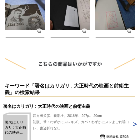
キーワード「署名はカリガリ : 大正時代の映画と前衛主
義」の検索結果
署名はカリガリ : 大正時代の映画と前衛主義
四方田犬彦、新潮社、2016年、297p.、20cm
初版、帯：わずかにスレキズ、カバ：わずかにスレよごれ端ヨ
署名はカリ
ガリ : 大正時
レ、書込折れなし
代の映画と
株式会社 徒然舎
前衛主義