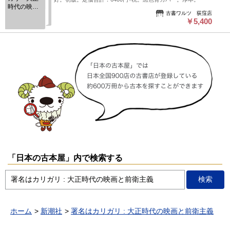
時代の映画
古書ワルツ 荻窪店
と前衛主義/
￥5,400
キネマと文
人 カリガ
リ博士で読
む日本近代
文学 の2冊
「日本の古本屋」内で検索する
ホーム
新潮社
署名はカリガリ : 大正時代の映画と前衛主義