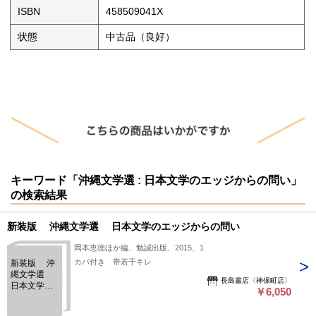
ISBN
458509041X
状態
中古品（良好）
キーワード「沖縄文学選 : 日本文学のエッジからの問い」
の検索結果
新装版 沖縄文学選 日本文学のエッジからの問い
岡本恵徳ほか編、勉誠出版、2015、1
カバ付き 帯若干キレ
新装版 沖
縄文学選
長島書店〈神保町店〉
日本文学の
￥6,050
エッジから
の問い