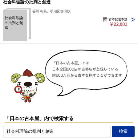
社会科理論の批判と創造
谷川 彰英、明治図書出版
社会科理論
古本配達本舗
の批判と創
￥22,081
造
「日本の古本屋」内で検索する