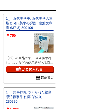
1_ 近代美学史: 近代美学の三
期と現代美学の課題 (岩波文庫
青 637-3) 300109
￥
750
【並】の商品です。 やや傷や汚
れ、スレなどの使用感がある商品
です。 完璧にはチェックしてお
りませんので、見落としの可能性
が有る事をご理解頂き、ご検討下
盛高書店
さい。 商品の詳細について知り
たい場合は、お問合せ下さいま
せ。 ■I■注意事項■I■ クリーニン
1_ 知事抹殺 つくられた福島
グしておりません。ホコリや汚れ
県汚職事件 佐藤 栄佐久
は現状になります。 基本的にお
280370
振込を確認した翌日発送となりま
すが、土・日・祝日は発送作業出