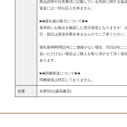
商品説明や注意事項に記載している内容に関する返
返金には一切お応え出来ません。
■I■落札後の取引について■I■
基本的にお振込を確認した翌日発送となりますが、
日・祝日は発送作業出来ませんのでご了承ください
落札後48時間以内にご連絡がない場合、5日以内にご
金いただけない場合はご購入を取り消させて頂く場
あります。
■I■同梱発送について■I■
同梱発送は対応しておりません。
在庫
在庫切れ(盛高書店)