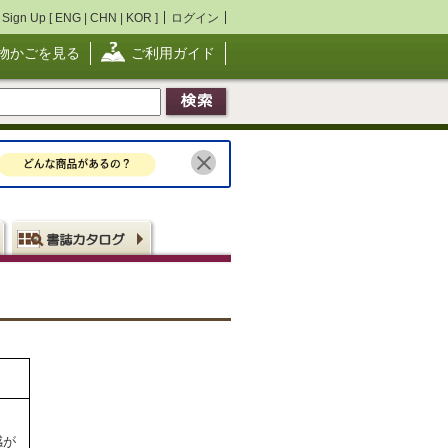
Sign Up [
ENG
|
CHN
|
KOR
]
ログイン
物かごを見る
ご利用ガイド
感が