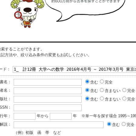
切お応え出来ません。 ■I■落札後
切お応え出来ません。 ■I■落札後
の取引について■I■ 基本的にお振
の取引について■I■ 基本的にお振
込を確認した翌日発送となります
込を確認した翌日発送となります
が、土・日・祝日は発送作業出来
が、土・日・祝日は発送作業出来
ませんのでご了承ください。 落
ませんのでご了承ください。 落
札後48時間以内にご連絡がない場
札後48時間以内にご連絡がない場
合、5日以内にご入金いただけな
合、5日以内にご入金いただけな
い場合はご購入を取り消させて頂
い場合はご購入を取り消させて頂
く場合があります。 ■I■同梱発送
く場合があります。 ■I■同梱発送
検索することができます。
について■I■ 同梱発送は対応して
について■I■ 同梱発送は対応して
表記方法や、絞り込み条件の変更もお試しください。
おりません。
おりません。
ード：
書名：
含む
完全
者名：
含む
含まない
完全
版社：
含む
含まない
完全
ISSN：
行年：
年から
年
※単一年を探す場合 1995～199
解説：
含む
完全
（例）初版 函 帯 など