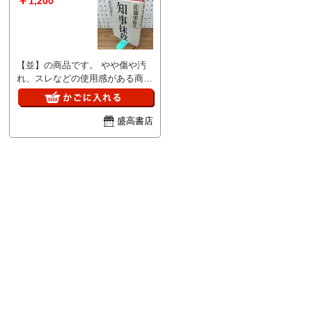
￥
1,200
来ませんのでご了承ください。
お問い合わせの回答は当日に回答
出来ない場合があり、翌日が土・
日の場合は月曜日、祝日の場合は
【並】の商品です。 やや傷や汚
次の日になる場合があります。
れ、スレなどの使用感がある商品
■I■キャンセル・返品について■I■
です。 完璧にはチェックしてお
商品説明や注意事項に記載してい
りませんので、見落としの可能性
る内容に関する返品や返金には一
が有る事をご理解頂き、ご検討下
切お応え出来ません。 ■I■落札後
盛高書店
さい。 商品の詳細について知り
の取引について■I■ 基本的にお振
たい場合は、お問合せ下さいま
込を確認した翌日発送となります
せ。 ■I■注意事項■I■ クリーニン
が、土・日・祝日は発送作業出来
グしておりません。ホコリや汚れ
ませんのでご了承ください。 落
は現状になります。 基本的にお
札後48時間以内にご連絡がない場
振込を確認した翌日発送となりま
合、5日以内にご入金いただけな
すが、土・日・祝日は発送作業出
い場合はご購入を取り消させて頂
来ませんのでご了承ください。
く場合があります。 ■I■同梱発送
お問い合わせの回答は当日に回答
について■I■ 同梱発送は対応して
出来ない場合があり、翌日が土・
おりません。
日の場合は月曜日、祝日の場合は
次の日になる場合があります。
■I■キャンセル・返品について■I■
商品説明や注意事項に記載してい