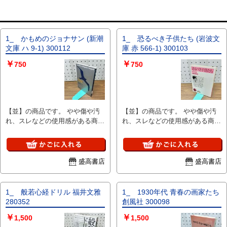
1_ かもめのジョナサン (新潮
1_ 恐るべき子供たち (岩波文
文庫 ハ 9-1) 300112
庫 赤 566-1) 300103
￥
￥
750
750
【並】の商品です。 やや傷や汚
【並】の商品です。 やや傷や汚
れ、スレなどの使用感がある商品
れ、スレなどの使用感がある商品
です。 完璧にはチェックしてお
です。 完璧にはチェックしてお
りませんので、見落としの可能性
りませんので、見落としの可能性
が有る事をご理解頂き、ご検討下
が有る事をご理解頂き、ご検討下
さい。 商品の詳細について知り
さい。 商品の詳細について知り
盛高書店
盛高書店
たい場合は、お問合せ下さいま
たい場合は、お問合せ下さいま
せ。 ■I■注意事項■I■ クリーニン
せ。 ■I■注意事項■I■ クリーニン
グしておりません。ホコリや汚れ
グしておりません。ホコリや汚れ
1_ 般若心経ドリル 福井文雅
1_ 1930年代 青春の画家たち
は現状になります。 基本的にお
は現状になります。 基本的にお
280352
創風社 300098
振込を確認した翌日発送となりま
振込を確認した翌日発送となりま
￥
￥
すが、土・日・祝日は発送作業出
すが、土・日・祝日は発送作業出
1,500
1,500
来ませんのでご了承ください。
来ませんのでご了承ください。