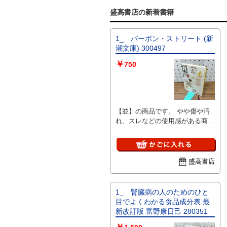
盛高書店の新着書籍
1_ バーボン・ストリート (新
潮文庫) 300497
￥
750
【並】の商品です。 やや傷や汚
れ、スレなどの使用感がある商品
です。 完璧にはチェックしてお
りませんので、見落としの可能性
が有る事をご理解頂き、ご検討下
さい。 商品の詳細について知り
盛高書店
たい場合は、お問合せ下さいま
せ。 ■I■注意事項■I■ クリーニン
グしておりません。ホコリや汚れ
1_ 腎臓病の人のためのひと
は現状になります。 基本的にお
目でよくわかる食品成分表 最
振込を確認した翌日発送となりま
新改訂版 富野康日己 280351
すが、土・日・祝日は発送作業出
来ませんのでご了承ください。