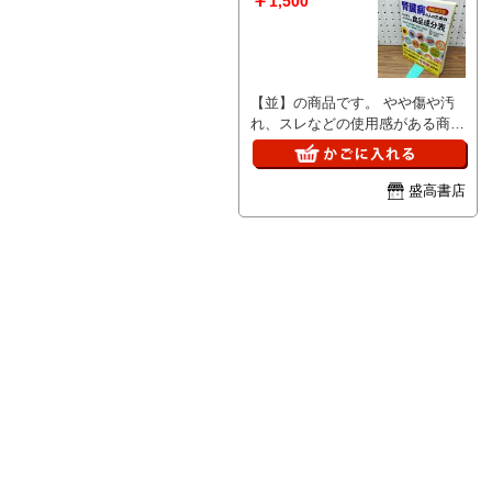
￥
1,500
お問い合わせの回答は当日に回答
出来ない場合があり、翌日が土・
日の場合は月曜日、祝日の場合は
次の日になる場合があります。
【並】の商品です。 やや傷や汚
■I■キャンセル・返品について■I■
れ、スレなどの使用感がある商品
商品説明や注意事項に記載してい
です。 完璧にはチェックしてお
る内容に関する返品や返金には一
りませんので、見落としの可能性
切お応え出来ません。 ■I■落札後
が有る事をご理解頂き、ご検討下
の取引について■I■ 基本的にお振
盛高書店
さい。 商品の詳細について知り
込を確認した翌日発送となります
たい場合は、お問合せ下さいま
が、土・日・祝日は発送作業出来
せ。 ■I■注意事項■I■ クリーニン
ませんのでご了承ください。 落
グしておりません。ホコリや汚れ
札後48時間以内にご連絡がない場
は現状になります。 基本的にお
合、5日以内にご入金いただけな
振込を確認した翌日発送となりま
い場合はご購入を取り消させて頂
すが、土・日・祝日は発送作業出
く場合があります。 ■I■同梱発送
来ませんのでご了承ください。
について■I■ 同梱発送は対応して
お問い合わせの回答は当日に回答
おりません。
出来ない場合があり、翌日が土・
日の場合は月曜日、祝日の場合は
次の日になる場合があります。
■I■キャンセル・返品について■I■
商品説明や注意事項に記載してい