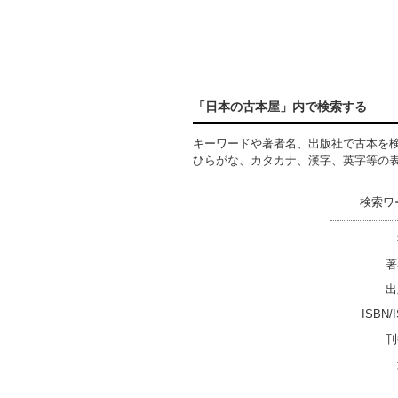
る内容に関する返品や返金には一
切お応え出来ません。 ■I■落札後
の取引について■I■ 基本的にお振
込を確認した翌日発送となります
が、土・日・祝日は発送作業出来
ませんのでご了承ください。 落
「日本の古本屋」内で検索する
札後48時間以内にご連絡がない場
合、5日以内にご入金いただけな
い場合はご購入を取り消させて頂
キーワードや著者名、出版社で古本を
く場合があります。 ■I■同梱発送
ひらがな、カタカナ、漢字、英字等の
について■I■ 同梱発送は対応して
おりません。
検索ワ
著
出
ISBN/
刊