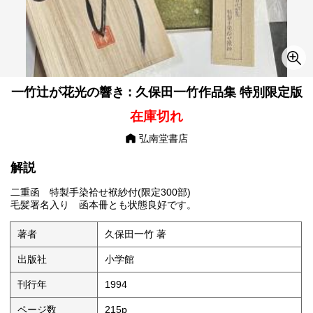
一竹辻が花光の響き : 久保田一竹作品集 特別限定版
在庫切れ
弘南堂書店
解説
二重函 特製手染袷せ袱紗付(限定300部)
毛髪署名入り 函本冊とも状態良好です。
著者
久保田一竹 著
出版社
小学館
刊行年
1994
ページ数
215p