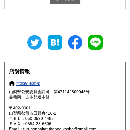
石川県
福井県
800円
800円
山梨県
長野県
800円
800円
岐阜県
静岡県
800円
800円
愛知県
三重県
800円
800円
滋賀県
京都府
800円
800円
大阪府
兵庫県
800円
800円
店舗情報
奈良県
和歌山県
800円
800円
古本配達本舗
山梨県公安委員会許可 第471142800048号
鳥取県
島根県
800円
800円
書籍商 古本配達本舗
岡山県
広島県
800円
800円
〒402-0001
山梨県都留市田野倉416-1
ＴＥＬ：050-3590-4483
山口県
徳島県
800円
800円
ＦＡＸ：0554-23-6606
Email：furuhonhaitatuhonpo.kosho@gmail.com