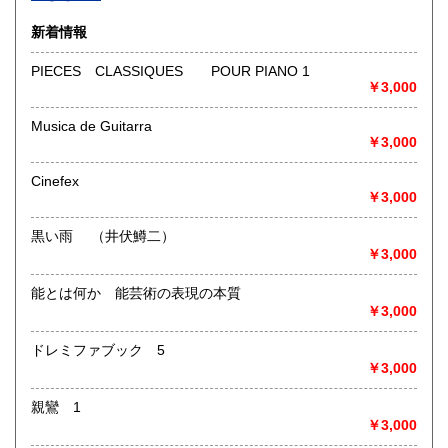
沿線名：-
新着情報
最寄駅：-
営業時間：-
PIECES CLASSIQUES POUR PIANO 1
定休日：-
￥3,000
書籍の買取について
Musica de Guitarra
￥3,000
-
Cinefex
取り扱い分野
￥3,000
総記、哲学宗教、歴史、社会科学、自然科学、美術工芸、国
語国文、外国文学、古典籍、近代文献、趣味、外国書、サブ
黒い雨 （井伏鱒二）
カルチャー、古書一般（その他）
￥3,000
書籍全般
能とは何か 能芸術の表現の本質
￥3,000
ドレミファブック 5
￥3,000
親鸞 1
￥3,000