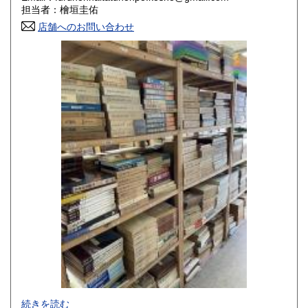
香川県
愛媛県
800円
800円
担当者：檜垣圭佑
店舗へのお問い合わせ
高知県
福岡県
800円
800円
佐賀県
長崎県
800円
800円
熊本県
大分県
800円
800円
宮崎県
鹿児島県
800円
800円
沖縄県
1,500円
-
続きを読む