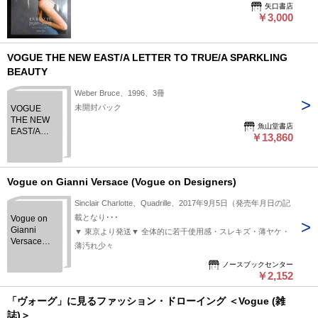
矢口書店
￥3,000
VOGUE THE NEW EAST/A LETTER TO TRUE/A SPARKLING
BEAUTY
Weber Bruce、1996、3冊
未開封パック
VOGUE
THE NEW
魚山堂書店
EAST/A
￥13,860
LETTER TO
TRUE/A
SPARKLING
BEAUTY
Vogue on Gianni Versace (Vogue on Designers)
Sinclair Charlotte、Quadrille、2017年9月5日（発売年月日の記
載となり･･･
Vogue on
Gianni
▼ 東京より発送▼ 全体的に若干使用感・スレキズ・薄ヤケ・
Versace
薄汚れ少々
(Vogue on
Designers)
ノースブックセンター
￥2,152
「ヴォーグ」に見るファッション・ドローイング ＜Vogue (雑
誌)＞