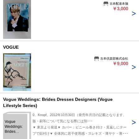
古本配達本舗
￥3,000
VOGUE
古本倶楽部株式会社
￥9,000
Vogue Weddings: Brides Dresses Designers (Vogue
Lifestyle Series)
0、Knopf、2012年10月30日（発売年月日の記載となります、
版・刷等について気になる際には別･･･
Vogue
Weddings:
▼ 東京より発送▼ カバー：ビニール巻き付け・見返しにテー
Brides
プで貼付け▼ 全体的に若干使用感・スレキズ・薄ヤケ・薄汚
Dresses