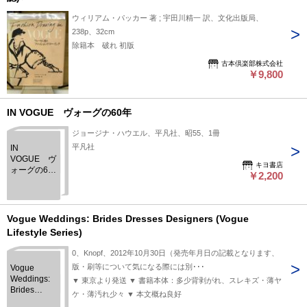
ウィリアム・パッカー 著 ; 宇田川精一 訳、文化出版局、
238p、32cm
除籍本 破れ 初版
古本倶楽部株式会社
￥9,800
IN VOGUE ヴォーグの60年
ジョージナ・ハウエル、平凡社、昭55、1冊
平凡社
IN
VOGUE ヴ
キヨ書店
ォーグの60
￥2,200
年
Vogue Weddings: Brides Dresses Designers (Vogue
Lifestyle Series)
0、Knopf、2012年10月30日（発売年月日の記載となります、
版・刷等について気になる際には別･･･
Vogue
Weddings:
▼ 東京より発送 ▼ 書籍本体：多少背剥がれ、スレキズ・薄ヤ
Brides
ケ・薄汚れ少々 ▼ 本文概ね良好
Dresses