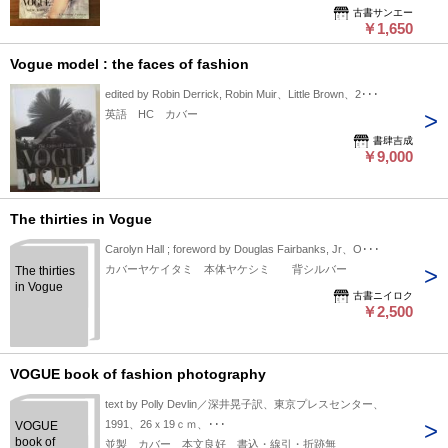
古書サンエー
￥1,650
Vogue model : the faces of fashion
edited by Robin Derrick, Robin Muir、Little Brown、2･･･
英語 HC カバー
書肆吉成
￥9,000
The thirties in Vogue
Carolyn Hall ; foreword by Douglas Fairbanks, Jr、O･･･
カバーヤケイタミ 本体ヤケシミ 背シルバー
The thirties
in Vogue
古書ニイロク
￥2,500
VOGUE book of fashion photography
text by Polly Devlin／深井晃子訳、東京プレスセンター、
1991、26ｘ19ｃｍ、･･･
VOGUE
book of
並製 カバー 本文良好 書込・線引・折跡無