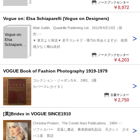
Designers
ノースブックセンター
￥8,972
(Vogue
Lifestyle
Series)
Vogue on: Elsa Schiaparelli (Vogue on Designers)
Watt Judith、Quadrille Publishing Ltd、2012年9月13日（発
売･･･
Vogue on:
Elsa
▼ 東京より発送▼ 若干スレキズ・薄汚れ等ありますが、使用
Schiaparelli
感少なく概ね良好
(Vogue on
Designers)
ノースブックセンター
￥4,203
VOGUE Book of Fashion Photography 1919-1979
コレクション・ジャポンS.A.、1981、1冊
カバースレ少イタミ
古書サンエー
￥2,750
[英]Brides in VOGUE SINCE1910
Christina Probert、The Conde Nast Publications、1984･･･
ソフトカバー 見返し書込 裏表紙値札貼込 天少シミ 少タ
バコ臭 英語