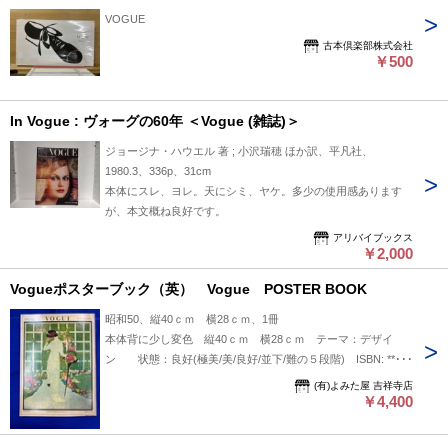
VOGUE
古本倶楽部株式会社
￥500
In Vogue : ヴォーグの60年 ＜Vogue (雑誌)＞
ジョージナ・ハウエル 著 ; 小沢瑞穂 ほか訳、平凡社、
1980.3、336p、31cm
本体にスレ、ヨレ。天にシミ、ヤケ。多少の使用感あります
が、本文概ね良好です。
アリバイブックス
￥2,000
Vogueポスターブック（英） Vogue POSTER BOOK
昭和50、縦40ｃｍ 横28ｃｍ、1冊
本体背に少し変色 縦40ｃｍ 横28ｃｍ テーマ：デザイ
ン 状態：良好(極美/美/良好/並下/難の５段階) ISBN: ****
在庫ＩＤ:243071
(有)よみた屋 吉祥寺店
￥4,400