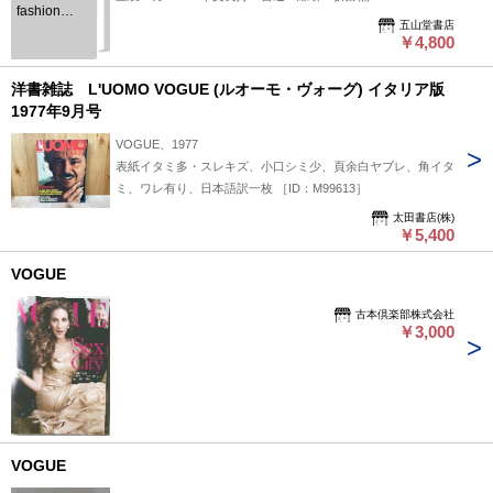
fashion
五山堂書店
photography
￥4,800
洋書雑誌 L'UOMO VOGUE (ルオーモ・ヴォーグ) イタリア版
1977年9月号
VOGUE、1977
表紙イタミ多・スレキズ、小口シミ少、頁余白ヤブレ、角イタ
ミ、ワレ有り、日本語訳一枚 ［ID：M99613］
太田書店(株)
￥5,400
VOGUE
古本倶楽部株式会社
￥3,000
VOGUE