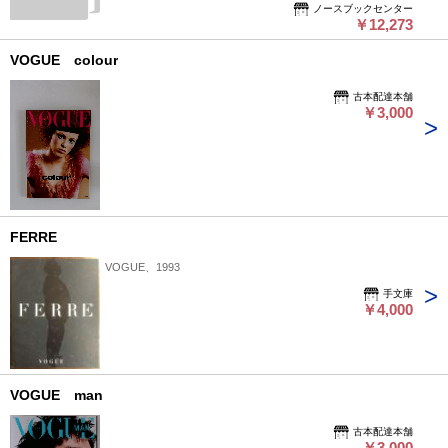
れ少々
Designers
ノースブックセンター
￥12,273
(Vogue
Lifestyle
Series)
VOGUE colour
古本配達本舗
￥3,000
FERRE
VOGUE、1993
手文庫
￥4,000
VOGUE man
古本配達本舗
￥3,000