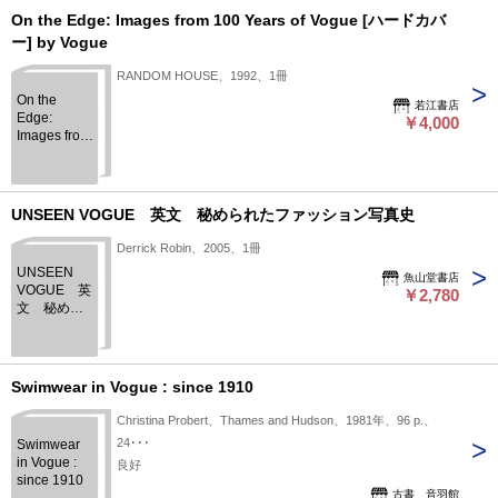
On the Edge: Images from 100 Years of Vogue [ハードカバ
ー] by Vogue
RANDOM HOUSE、1992、1冊
On the
若江書店
Edge:
￥4,000
Images from
100 Years of
Vogue [ハー
ドカバー] by
Vogue
UNSEEN VOGUE 英文 秘められたファッション写真史
Derrick Robin、2005、1冊
UNSEEN
魚山堂書店
VOGUE 英
￥2,780
文 秘めら
れたファッ
ション写真
史
Swimwear in Vogue : since 1910
Christina Probert、Thames and Hudson、1981年、96 p.、
24･･･
Swimwear
in Vogue :
良好
since 1910
古書 音羽館