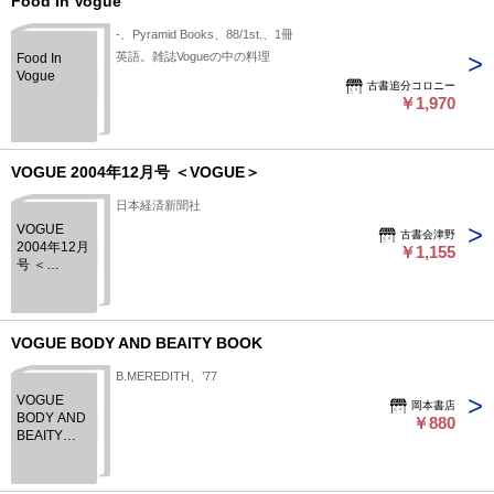
Food In Vogue
-、Pyramid Books、88/1st.、1冊
英語。雑誌Vogueの中の料理
Food In
Vogue
古書追分コロニー
￥1,970
VOGUE 2004年12月号 ＜VOGUE＞
日本経済新聞社
VOGUE
古書会津野
2004年12月
￥1,155
号 ＜
VOGUE＞
VOGUE BODY AND BEAITY BOOK
B.MEREDITH、’77
VOGUE
岡本書店
BODY AND
￥880
BEAITY
BOOK