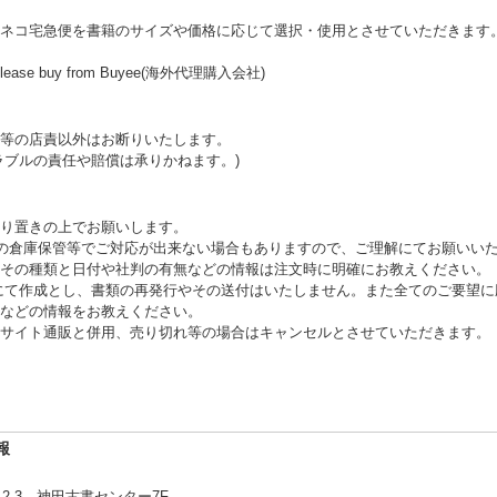
ネコ宅急便を書籍のサイズや価格に応じて選択・使用とさせていただきます
ally, please buy from Buyee(海外代理購入会社)
等の店責以外はお断りいたします。
ラブルの責任や賠償は承りかねます。)
り置きの上でお願いします。
外の倉庫保管等でご対応が出来ない場合もありますので、ご理解にてお願いいた
その種類と日付や社判の有無などの情報は注文時に明確にお教えください。
にて作成とし、書類の再発行やその送付はいたしません。また全てのご要望に
などの情報をお教えください。
サイト通販と併用、売り切れ等の場合はキャンセルとさせていただきます。
報
-3 神田古書センター7F