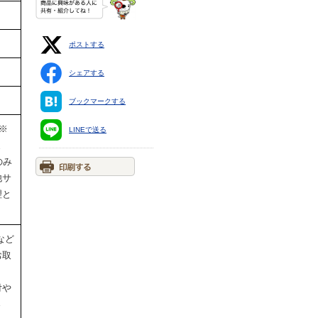
ポストする
シェアする
ブックマークする
●※
LINEで送る
ま
のみ
他サ
理と
など
お取
付や
さ