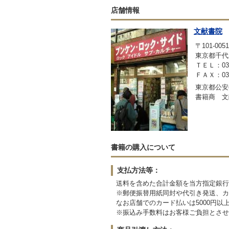
店舗情報
文献書院
〒101-0051
東京都千代
ＴＥＬ：03-3
ＦＡＸ：03-3
東京都公安委
書籍商 文
書籍の購入について
支払方法等：
送料を含めた合計金額を当方指定銀行
※郵便振替用紙同封や代引き発送、カ
なお店舗でのカード払いは5000円以
※振込み手数料はお客様ご負担とさせ