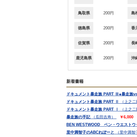
鳥取県
200円
島
徳島県
200円
香
佐賀県
200円
長
鹿児島県
200円
沖
新着書籍
ドキュメント暴走族 PART Ⅲ●暴走族v
ドキュメント暴走族 PART Ⅱ
（上之二
ドキュメント暴走族 PART Ⅰ
（上之二
暴走族の手記
（瓜田吉寿）
￥6,000
BEN WESTWOOD ベン・ウエスト
里中満智子のABCれぽーと
（里中満智