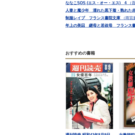
ななこSOS (エス・オー・エス) 4
（
人妻と魔少年 濡れた黒下着・熟れた
制服レイプ フランス書院文庫
（雨宮
年上の美囚 継母と若叔母 フランス
おすすめの書籍
週刊読売 昭和43年8月9日
女教師犯