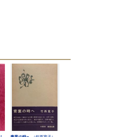
うし
青葉の時へ
（竹西寛子）