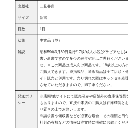
出版社
二見書房
サイズ
新書
冊数
1冊
状態
中古品（並）
解説
昭和59年3月30日発行/17版/成人小説(グラビアなし)
古い新書ですので多少の経年劣化はご理解ください
せ。※この商品は成人向け商品です。18歳以上の方
ご購入できます。※掲載品、通販商品は全て店頭・
イト販売と併用です。売り切れの際はキャンセル処
させていただきますので、御了承ください。
発送ポリ
※店頭/他サイトにて販売済みや店舗外の倉庫保管品
シー
もありますので、直接の来店のご購入は在庫確認と
り置きの上でお願いします。
※請求書や領収書などが必要な場合、その種類と日
社判の有無などの情報は注文時に明確にお教えくだ