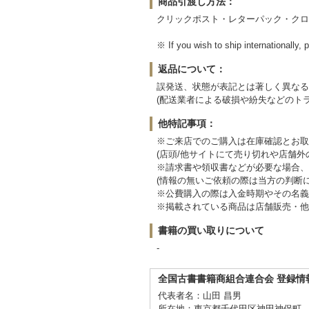
商品引渡し方法：
クリックポスト・レターパック・クロ
※ If you wish to ship internation
返品について：
誤発送、状態が表記とは著しく異なる
(配送業者による破損や紛失などのト
他特記事項：
※ご来店でのご購入は在庫確認とお取
(店頭/他サイトにて売り切れや店舗
※請求書や領収書などが必要な場合、
(情報の無いご依頼の際は当方の判断
※公費購入の際は入金時期やその名義
※掲載されている商品は店舗販売・他
書籍の買い取りについて
-
全国古書書籍商組合連合会 登録情
代表者名：山田 昌男
所在地：東京都千代田区神田神保町 2