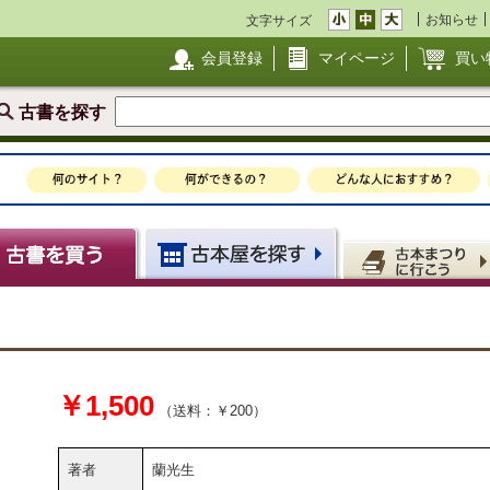
お知らせ
文字サイズ
会員登録
マイページ
買い
古書を探す
￥1,500
（送料：￥200）
著者
蘭光生