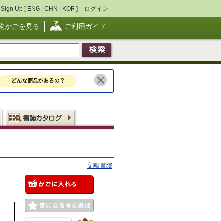
Sign Up [
ENG
|
CHN
|
KOR
]
ログイン
物かごを見る
ご利用ガイド
文献書院