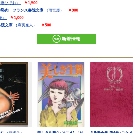
吾妻ひでお）
￥1,500
赤恥肉 フランス書院文庫
（雨宮慶）
￥900
慶）
￥1,000
書院文庫
（麻実克人）
￥500
新着情報
す
（蘭光生）
美しき生贄(いけにえ)
（村
JUNE全集 第4巻●ごと