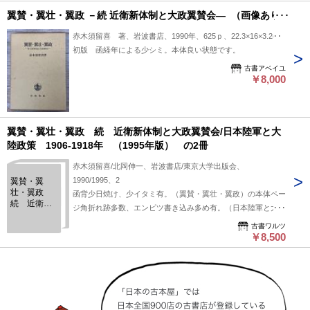
翼賛・翼壮・翼政 －続 近衛新体制と大政翼賛会― （画像あり）
赤木須留喜 著、岩波書店、1990年、625ｐ、22.3×16×3.2cm
初版 函経年による少シミ。本体良い状態です。
古書アベイユ
￥8,000
翼賛・翼壮・翼政 続 近衛新体制と大政翼賛会/日本陸軍と大
陸政策 1906-1918年 （1995年版） の2冊
赤木須留喜/北岡伸一、岩波書店/東京大学出版会、
1990/1995、2
翼賛・翼
壮・翼政
函背少日焼け、少イタミ有。（翼賛・翼壮・翼政）の本体ペー
続 近衛新
ジ角折れ跡多数、エンピツ書き込み多め有。（日本陸軍と大陸
体制と大政
政策）の本体1枚ページ角折れ跡有、他経年良好。初版/4刷。
翼賛会/日本
古書ワルツ
定価合計：15709円+税。厚本。
￥8,500
陸軍と大陸
政策 1906-
1918年
（1995年
版） の2冊