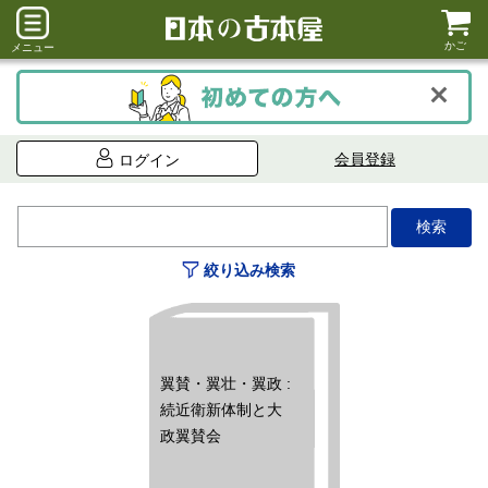
かご
メニュー
会員登録
ログイン
絞り込み検索
翼賛・翼壮・翼政 :
続近衛新体制と大
政翼賛会