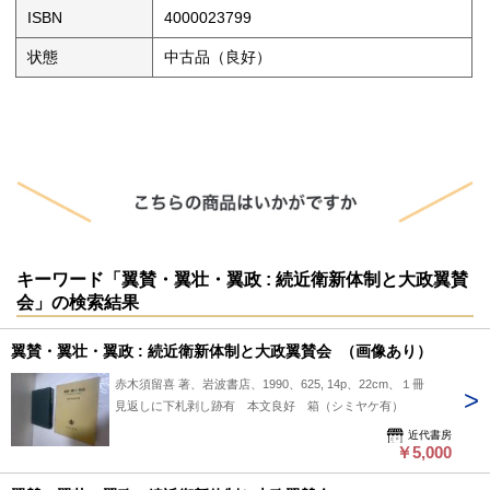
ISBN
4000023799
状態
中古品（良好）
キーワード「翼賛・翼壮・翼政 : 続近衛新体制と大政翼賛
会」の検索結果
翼賛・翼壮・翼政 : 続近衛新体制と大政翼賛会 （画像あり）
赤木須留喜 著、岩波書店、1990、625, 14p、22cm、１冊
見返しに下札剥し跡有 本文良好 箱（シミヤケ有）
近代書房
￥5,000