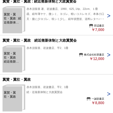
翼賛・翼壮・翼政 : 続近衛新体制と大政翼賛会
赤木須留喜 著、岩波書店、1990、625, 14p、22cm、１冊
函、経年薄ヤケ、微シミ、ヨゴレ、軽いコスレキズ、本体小口
翼賛・翼
壮・翼政 : 続
天・腹に少ヨゴレ、埃シミ少し、経年状態並、送料レターパッ
近衛新体制
クプラス
田辺書店
と大政翼賛
￥7,000
会
翼賛・翼壮・翼政 続近衛新体制と大政翼賛会
赤木須留喜、岩波書店、平2、1冊
翼賛・翼
株式会社杉原書店
壮・翼政
￥12,000
続近衛新体
制と大政翼
賛会
翼賛・翼壮・翼政
赤木須留喜、岩波書店、平2、1冊
続・近衞新体制と大政翼賛会
翼賛・翼
壮・翼政
一誠堂書店
￥8,800