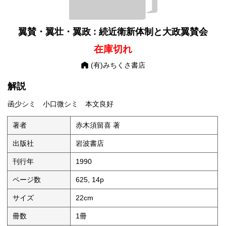
翼賛・翼壮・翼政 : 続近衛新体制と大政翼賛会
在庫切れ
(有)みちくさ書店
解説
函少シミ 小口微シミ 本文良好
著者
赤木須留喜 著
出版社
岩波書店
刊行年
1990
ページ数
625, 14p
サイズ
22cm
冊数
1冊