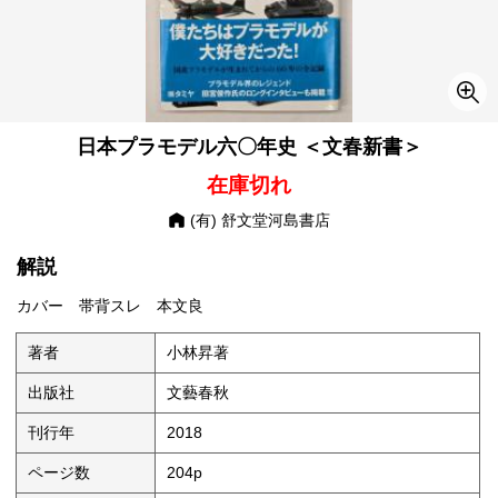
日本プラモデル六〇年史 ＜文春新書＞
在庫切れ
(有) 舒文堂河島書店
解説
カバー 帯背スレ 本文良
著者
小林昇著
出版社
文藝春秋
刊行年
2018
ページ数
204p