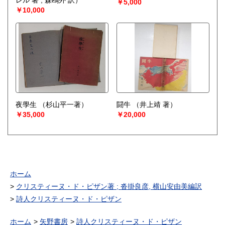
レル 著 ; 森鴎外 訳）
￥5,000
￥10,000
夜學生
（杉山平一著）
闘牛
（井上靖 著）
￥35,000
￥20,000
ホーム
クリスティーヌ・ド・ピザン著 ; 沓掛良彦, 横山安由美編訳
詩人クリスティーヌ・ド・ピザン
ホーム
矢野書房
詩人クリスティーヌ・ド・ピザン