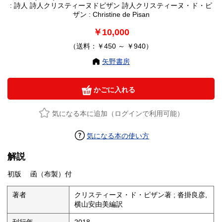
: 詩人 詩人クリスティーヌドピザン 詩人クリスティーヌ・ド・ピ
ザン : Christine de Pisan
￥10,000
（送料：￥450 ～ ￥940）
矢野書房
かごに入れる
気になる本に追加（ログインで利用可能）
気になる本の使い方
解説
初版 函（布製）付
著者
クリスティーヌ・ド・ピザン著 ; 沓掛良彦,
横山安由美編訳