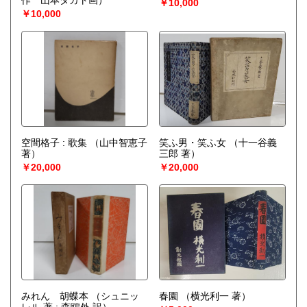
作 山本タカト画）
￥10,000
￥10,000
空間格子 : 歌集
（山中智恵子
笑ふ男・笑ふ女
（十一谷義
著）
三郎 著）
￥20,000
￥20,000
みれん 胡蝶本
（シュニッ
春園
（横光利一 著）