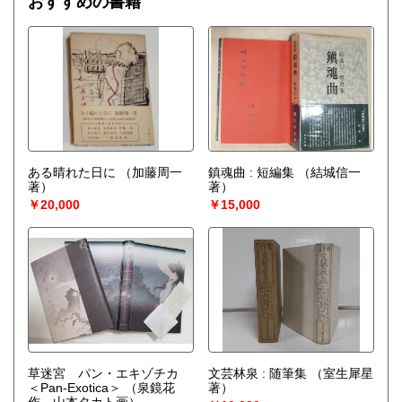
おすすめの書籍
ある晴れた日に
（加藤周一
鎮魂曲 : 短編集
（結城信一
著）
著）
￥20,000
￥15,000
草迷宮 パン・エキゾチカ
文芸林泉 : 随筆集
（室生犀星
＜Pan-Exotica＞
（泉鏡花
著）