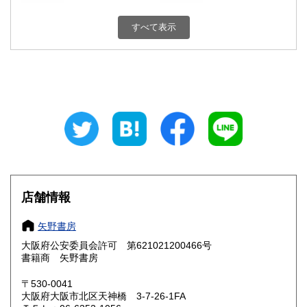
東京都
神奈川県
530円
530円
すべて表示
新潟県
富山県
530円
470円
石川県
福井県
470円
470円
山梨県
長野県
530円
530円
岐阜県
静岡県
470円
470円
愛知県
三重県
470円
470円
店舗情報
滋賀県
京都府
450円
450円
矢野書房
大阪府
兵庫県
450円
450円
大阪府公安委員会許可 第621021200466号
奈良県
和歌山県
書籍商 矢野書房
450円
450円
〒530-0041
鳥取県
島根県
550円
550円
大阪府大阪市北区天神橋 3-7-26-1FA