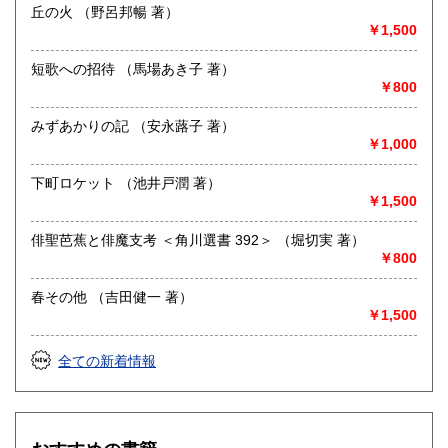
じて行いますので、ご了承下さい。
丘の火 （野呂邦暢 著）
￥1,500
書籍の買取について
短歌への招待 （馬場あき子 著）
-
￥800
取り扱い分野
みずあかりの記 （安永蕗子 著）
美術工芸、国語国文、外国文学、趣味、サブカルチャー
￥1,000
下町ロケット （池井戸潤 著）
￥1,500
俳聖芭蕉と俳魔支考 ＜角川選書 392＞ （堀切実 著）
￥800
春その他 （吉田健一 著）
￥1,500
全ての新着情報