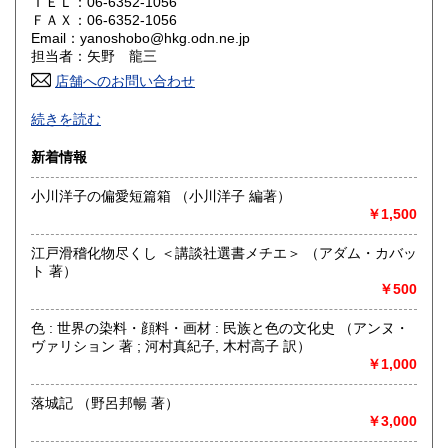
ＴＥＬ：06-6352-1056
岡山県
広島県
550円
550円
ＦＡＸ：06-6352-1056
Email：yanoshobo@hkg.odn.ne.jp
担当者：矢野 龍三
山口県
徳島県
550円
530円
店舗へのお問い合わせ
香川県
愛媛県
530円
530円
・近代文学・初版本 外国文学翻訳ものなど多数取り揃えて
続きを読む
おります。店頭販売を主としておりますので、掲載書籍が店
高知県
福岡県
頭で売切れてしまい、稀にデータ削除が遅れることがありま
530円
530円
新着情報
す。返信メールは必ず早急に差し上げます。
尚、同商品を店頭や他のサイトでも販売している場合があり
佐賀県
長崎県
530円
530円
小川洋子の偏愛短篇箱 （小川洋子 編著）
ますので売切れの節は平にご容赦お願い申し上げます。
￥1,500
熊本県
大分県
530円
530円
・また、掲載品を直接店舗に見に（ご購入に）来られる場合
はご一報いただけると幸いです。商品によっては離れた倉庫
江戸滑稽化物尽くし ＜講談社選書メチエ＞ （アダム・カバッ
で管理していますのですぐに出せない場合があります。よろ
ト 著）
宮崎県
鹿児島県
530円
530円
しくお願い申し上げます。
￥500
沖縄県
790円
沿線名：JR環状線・東西線 地下鉄谷町・堺筋線
色 : 世界の染料・顔料・画材 : 民族と色の文化史 （アンヌ・
最寄駅：天満 大阪天満宮 南森町 扇町各駅より徒歩5分
ヴァリション 著 ; 河村真紀子, 木村高子 訳）
営業時間：午前11時〜午後7時
￥1,000
定休日：無休(夏期・冬期休暇あり) 即売会など臨時休業あ
り 12月31日から1月3日までは休業いたします。その間のご
落城記 （野呂邦暢 著）
注文については、4日以降に対応させて頂きます。また、年末
￥3,000
のご注文分の発送については、郵便局・配送業者の日程に準