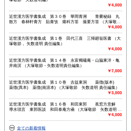
￥4,000
近世漢方医学書集成 第３０巻 華岡青洲 青嚢秘録 丸
散方 春林軒膏方 貼膏攷 瘍科方筌 撮要方筌 （大塚敬
節 矢数道明 責任編集）
￥4,000
近世漢方医学書集成 第１巻 田代三喜 三帰廻翁医書 （大
塚敬節， 矢数道明 責任編集）
￥4,000
近世漢方医学書集成 第１４巻 永富獨嘯庵・山脇東洋・亀
井南溟 （大塚敬節・矢数道明責任編集）
￥7,000
近世漢方医学書集成 第１０巻 吉益東洞 薬徴(版本)
薬徴(異本) 薬徴(南涯本) （大塚敬節 矢数道明 責任編集）
￥3,000
近世漢方医学書集成 第１６巻 和田東郭 蕉窓方意解
導水瑣言 東郭医談 和田泰庵方凾 （大塚敬節 矢数道明 責
任編集）
￥4,000
全ての新着情報