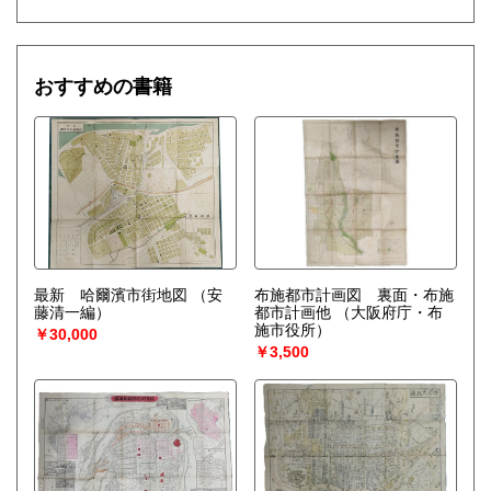
おすすめの書籍
最新 哈爾濱市街地図
（安
布施都市計画図 裏面・布施
藤清一編）
都市計画他
（大阪府庁・布
施市役所）
￥30,000
￥3,500