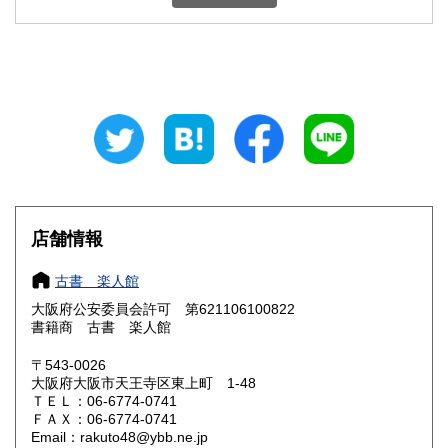
石川県
福井県
600円
600円
山梨県
長野県
600円
600円
岐阜県
静岡県
600円
600円
愛知県
三重県
600円
600円
滋賀県
京都府
600円
600円
大阪府
兵庫県
185円
600円
店舗情報
奈良県
和歌山県
600円
600円
古書 楽人館
大阪府公安委員会許可 第621106100822
鳥取県
島根県
600円
600円
書籍商 古書 楽人館
岡山県
広島県
600円
600円
〒543-0026
大阪府大阪市天王寺区東上町 1-48
ＴＥＬ：06-6774-0741
山口県
徳島県
600円
600円
ＦＡＸ：06-6774-0741
Email：rakuto48@ybb.ne.jp
香川県
愛媛県