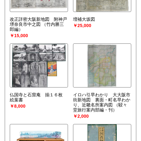
改正詳密大阪新地図 附神戸
増補大坂図
堺奈良市中之図
（竹内勝三
￥25,000
郎編）
￥15,000
仏国寺と石窟庵 揃１６枚
イロハ引早わかり 大大阪市
絵葉書
街新地図 裏面・町名早わか
り、近畿名所案内図
（駸々
￥8,000
堂旅行案内部編・刊）
￥2,000