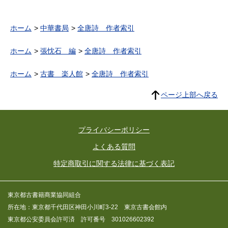
ホーム
中華書局
全唐詩 作者索引
ホーム
張忱石 編
全唐詩 作者索引
ホーム
古書 楽人館
全唐詩 作者索引
ページ上部へ戻る
プライバシーポリシー
よくある質問
特定商取引に関する法律に基づく表記
東京都古書籍商業協同組合
所在地：東京都千代田区神田小川町3-22 東京古書会館内
東京都公安委員会許可済 許可番号 301026602392