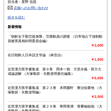
600円
600円
担当者：星野 信昌
店舗へのお問い合わせ
高知県
福岡県
600円
600円
朝鮮・中国の戦前資料を中心に学術書から一般書まで多数
続きを読む
漢方・鍼灸書,易学、囲碁・将棋本、美術書も多数陳列
佐賀県
長崎県
600円
600円
新着情報
沿線名：JR/近鉄/地下鉄
熊本県
大分県
600円
600円
最寄駅：鶴橋駅(南へ3分) JRガード下
「朝鮮女子勤労挺身隊」労務動員の調査 （日帝強占下強制動
営業時間：PM1〜PM7 【年末年始休業期間】 2025年12
員被害真相糾明委員会編）
宮崎県
鹿児島県
月30日(火)～ 2026年1月4日(日) 【営業再開日】 2026年1月5
600円
600円
￥3,000
日(月)より、通常営業いたします。 休業期間中も、「日本の
古本屋」他メールでのご注文は受け付けております。
沖縄県
1,500円
在日朝鮮人日本語文学論 （林浩治）
定休日：定休日 毎週水曜日休みます。
￥1,500
書籍の買取について
近世漢方医学書集成 第９巻 岡本一抱 方意弁義・医方大
買取大歓迎
成論諺解 （大塚敬節・矢数道明責任編集）
￥6,000
取り扱い分野
近世漢方医学書集成 第２３巻 本間棗軒 療治知要他 （大
哲学宗教、歴史、社会科学、美術工芸、古典籍、近代文献、
塚敬節・矢数道明編）
趣味、サブカルチャー、古書一般（その他）
￥2,500
近世漢方医学書集成 第２９巻 華岡青洲 青嚢秘録他 （大
塚敬節・矢数道明編）