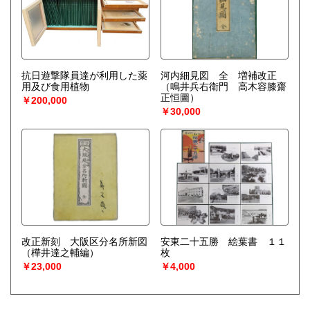
抗日遊撃隊員達が利用した薬
河内細見図 全 増補改正
用及び食用植物
（鳴井兵右衛門 高木容膝齋
正恒圖）
￥200,000
￥30,000
改正新刻 大阪区分名所新図
安東二十五勝 絵葉書 １１
（樺井達之輔編）
枚
￥23,000
￥4,000