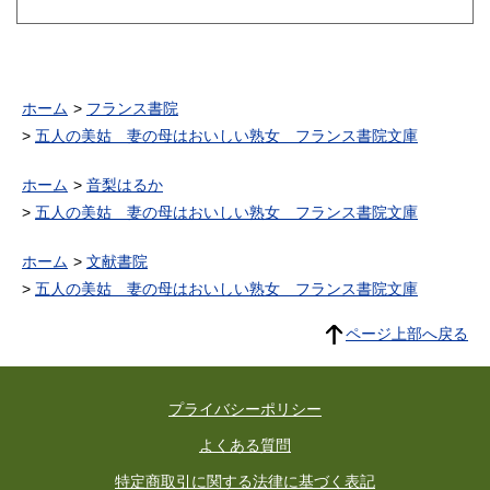
ク特集=モノクロページ=中島
みゆき/山崎ハコ/丸山圭子●ア
ニメキャラクター大行進他
ホーム
フランス書院
五人の美姑 妻の母はおいしい熟女 フランス書院文庫
ホーム
音梨はるか
五人の美姑 妻の母はおいしい熟女 フランス書院文庫
ホーム
文献書院
五人の美姑 妻の母はおいしい熟女 フランス書院文庫
ページ上部へ戻る
プライバシーポリシー
よくある質問
特定商取引に関する法律に基づく表記