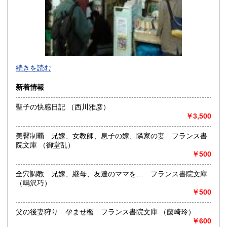
-
続きを読む
沿線名：東京メトロ半蔵門線 都営三田線 都営新宿線
新着情報
最寄駅：神保町駅徒歩1分
営業時間：平日10:30-19:00 日・祝日11:00-18:30
聖子の快感日記 （西川雅彦）
定休日：年末年始(30日～3日)※28日以降の通販は翌年以降対
￥3,500
応とさせていただきます。
美臀制覇 兄嫁、女教師、息子の嫁、隣家の妻 フランス書
書籍の買取について
院文庫 （御堂乱）
-
￥500
全穴調教 兄嫁、継母、友達のママを… フランス書院文庫
取り扱い分野
（鳴沢巧）
趣味、サブカルチャー、古書一般（その他）
￥500
ロック、アイドル、サブカルチャー、古書一般等
父の後妻狩り 孕ませ檻 フランス書院文庫 （藤崎玲）
￥600