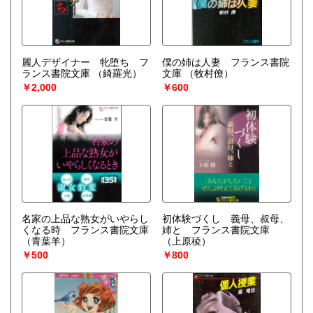
麗人デザイナー 牝堕ち フ
僕の姉は人妻 フランス書院
ランス書院文庫
（綺羅光）
文庫
（牧村僚）
￥2,000
￥600
名家の上品な熟女がいやらし
初体験づくし 義母、叔母、
くなる時 フランス書院文庫
姉と フランス書院文庫
（青葉羊）
（上原稜）
￥500
￥800