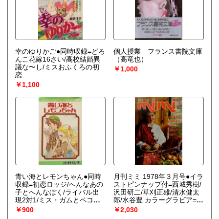
幸のゆりかご●同時収録=どろ
個人授業 フランス書院文庫
んこ花嫁16さい/高校結婚異
（高竜也）
議な〜し/ミスおふくろの初
￥1,000
恋
￥1,100
青い海とレモンちゃん●同時
月刊ミミ 1978年３月号●イラ
収録=初恋ロッジ/へんなあの
ストピンナップ付=西城秀樹/
子とへんなぼく/ライバル出
沢田研二/草刈正雄/清水健太
現2対1/ミス・ガムとペコち
郎/水谷豊 カラーグラビア=沢
ゃんくんの朝
（辻村弘子）
田研二3ページ/ピンクレディ
￥900
￥2,030
ー2ページ●ニューミュージッ