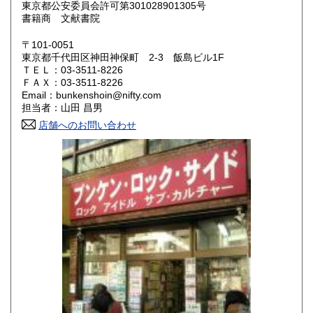
東京都公安委員会許可第301028901305号
鳥取県
島根県
200円
200円
書籍商 文献書院
岡山県
広島県
200円
200円
〒101-0051
東京都千代田区神田神保町 2-3 飯島ビル1F
ＴＥＬ：03-3511-8226
山口県
徳島県
200円
200円
ＦＡＸ：03-3511-8226
Email：bunkenshoin@nifty.com
香川県
愛媛県
200円
200円
担当者：山田 昌男
店舗へのお問い合わせ
高知県
福岡県
200円
200円
佐賀県
長崎県
200円
200円
熊本県
大分県
200円
200円
宮崎県
鹿児島県
200円
200円
沖縄県
200円