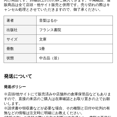
向け商品です。18歳以上の方のみご購入できます。※掲載品、通
販商品は全て店頭・他サイト販売と併用です。売り切れの際はキ
ャンセル処理とさせていただきますので、御了承ください。
著者
音梨はるか
出版社
フランス書院
サイズ
文庫
冊数
1冊
状態
中古品（並）
発送について
発送ポリシー
※店頭/他サイトにて販売済みや店舗外の倉庫保管品などもありま
すので、直接の来店のご購入は在庫確認とお取り置きの上でお願
いします。
※請求書や領収書などが必要な場合、その種類と日付や社判の有
無などの情報は注文時に明確にお教えください。