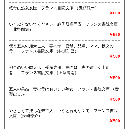
叔母は処女女医 フランス書院文庫 （鬼頭龍一）
￥600
いたぶらないでください 継母肛虐同盟 フランス書院文庫
（北野剛雲）
￥550
僕と五人の淫未亡人 妻の母、義母、兄嫁、ママ、彼女の
母… フランス書院文庫 （神瀬知巳）
￥500
都合のいい肉人形 受精専用 妻の母、妻の姉、女上司
を… フランス書院文庫 （上条麗南）
￥500
五人の美姑 妻の母はおいしい熟女 フランス書院文庫 （音
梨はるか）
￥500
やさしくて淫らな未亡人 いやと言えなくて フランス書院
文庫 （天崎僚介）
￥500