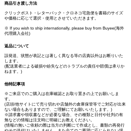
商品引き渡し方法
クリックポスト・レターパック・クロネコ宅急便を書籍のサイズ
や価格に応じて選択・使用とさせていただきます。
※ If you wish to ship internationally, please buy from Buyee(海外
代理購入会社)
返品について
誤発送、状態が表記とは著しく異なる等の店責以外はお断りいた
します。
(配送業者による破損や紛失などのトラブルの責任や賠償は承りか
ねます。)
他特記事項
※ご来店でのご購入は在庫確認とお取り置きの上でお願いしま
す。
(店頭/他サイトにて売り切れや店舗外の倉庫保管等でご対応が出来
ない場合もありますので、ご理解にてお願いいたします。)
※請求書や領収書などが必要な場合、その種類と日付や社判の有
無などの情報は注文時に明確にお教えください。
(情報の無いご依頼の際は当方の判断にて作成とし、書類の再発行
やその送付はいたしません。また全てのご要望に応じられない場