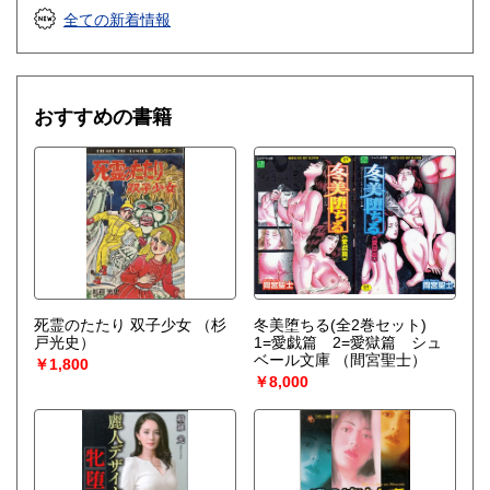
全ての新着情報
おすすめの書籍
死霊のたたり 双子少女
（杉
冬美堕ちる(全2巻セット)
戸光史）
1=愛戯篇 2=愛獄篇 シュ
ベール文庫
（間宮聖士）
￥1,800
￥8,000