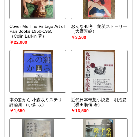
Cover Me The Vintage Art of
おんな48考 艶笑ストーリー
Pan Books 1950-1965
（大野景範）
（Colin Larkin 著）
￥3,500
￥22,000
本の窓から 小森収ミステリ
近代日本奇想小説史 明治篇
評論集
（小森 収）
（横田順彌 著）
￥1,650
￥16,500