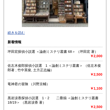
宮崎県
鹿児島県
200円
200円
沖縄県
200円
創業７5年。
続きを読む
近代文学、探偵小説、ミステリー、音楽、絶版文庫を中心に
取り扱っております。
新着情報
ご来店の際は咳エチケット、手指の消毒、密の回避など感染
坪田宏探偵小説選 ＜論創ミステリ叢書 68＞ （坪田宏 著）
症対策へのご協力をお願い致します。
￥2,000
※お問い合わせはメールにてお願い致します。電話でのお問
合せには対応出来ない場合があります。
佐左木俊郎探偵小説選 1 ＜論創ミステリ叢書＞ （佐左木俊
郎著 ; 竹中英俊, 土方正志編）
※「日本の古本屋」掲載商品は店舗とは別の倉庫に保管して
￥2,500
おります。
来店し直接御覧になりたい方は前日までにご連絡ください。
竜神君の冒険 （川野京輔）
事前連絡なく来店されてもご覧頂くことが出来ません。予め
￥1,100
ご了承ください。
*The items listed are not in stock at the store. If you would
黒岩涙香探偵小説選 1・2 二冊揃 ＜論創ミステリ叢書
like to see them in store, please contact us by the day before
18/19＞ （黒岩涙香 著）
your visit.
￥2,500