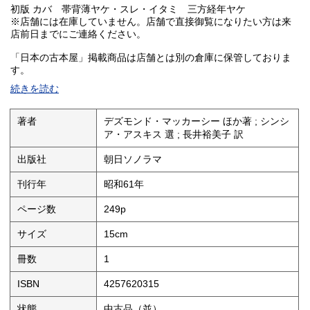
初版 カバ 帯背薄ヤケ・スレ・イタミ 三方経年ヤケ
※店舗には在庫していません。店舗で直接御覧になりたい方は来
店前日までにご連絡ください。
「日本の古本屋」掲載商品は店舗とは別の倉庫に保管しておりま
す。
事前連絡なく来店されてもご覧頂くことが出来ません。予めご了
続きを読む
承ください。
著者
デズモンド・マッカーシー ほか著 ; シンシ
ア・アスキス 選 ; 長井裕美子 訳
出版社
朝日ソノラマ
刊行年
昭和61年
ページ数
249p
サイズ
15cm
冊数
1
ISBN
4257620315
状態
中古品（並）