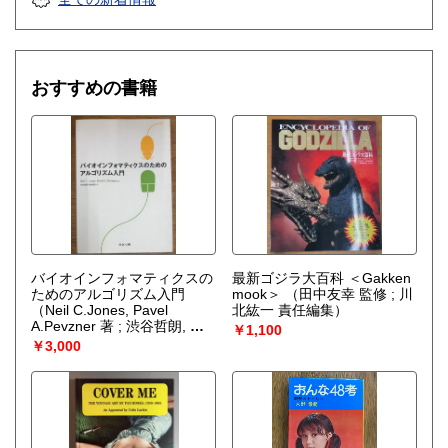
おすすめの書籍
バイオインフォマティクスの
最新ゴジラ大百科 ＜Gakken
ためのアルゴリズム入門
mook＞
（田中友幸 監修 ; 川
（Neil C.Jones, Pavel
北紘一 責任編集）
A.Pevzner 著 ; 渋谷哲朗, 坂
￥1,100
内英夫 訳）
￥3,000