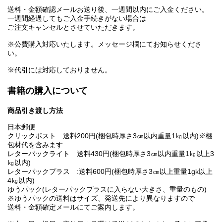
送料・金額確認メールお送り後、一週間以内にご入金ください。
一週間経過してもご入金手続きがない場合は
ご注文キャンセルとさせていただきます。
※公費購入対応いたします。メッセージ欄にてお知らせくださ
い。
※代引には対応しておりません。
書籍の購入について
商品引き渡し方法
日本郵便
クリックポスト 送料200円(梱包時厚さ3㎝以内重量1㎏以内)※梱
包材代を含みます
レターパックライト 送料430円(梱包時厚さ3㎝以内重量1㎏以上3
㎏以内)
レターパックプラス :送料600円(梱包時厚さ3㎝以上重量1gk以上
4㎏以内)
ゆうパック(レターパックプラスに入らない大きさ、重量のもの)
※ゆうパックの送料はサイズ、発送先により異なりますので
送料・金額確定メールにてご案内します。