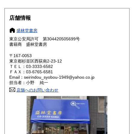
滋賀県
京都府
200円
200円
店舗情報
大阪府
兵庫県
200円
200円
盛林堂書房
奈良県
和歌山県
200円
200円
東京公安局許可 第304420505699号
書籍商 盛林堂書房
鳥取県
島根県
200円
200円
〒167-0053
岡山県
広島県
200円
200円
東京都杉並区西荻南2-23-12
ＴＥＬ：03-3333-6582
ＦＡＸ：03-6765-6581
山口県
徳島県
200円
200円
Email：seirindou_syobou-1949@yahoo.co.jp
担当者：小野 純一
香川県
愛媛県
200円
200円
店舗へのお問い合わせ
高知県
福岡県
200円
200円
佐賀県
長崎県
200円
200円
熊本県
大分県
200円
200円