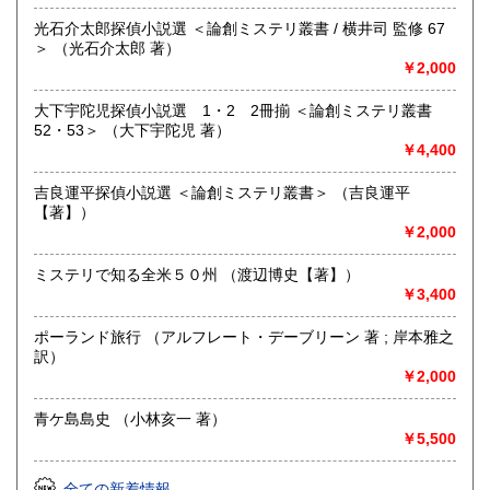
沿線名：JR中央線
最寄駅：西荻窪駅徒歩3分
光石介太郎探偵小説選 ＜論創ミステリ叢書 / 横井司 監修 67
営業時間：11:00～18:30
＞ （光石介太郎 著）
定休日：毎週月曜日/第2・第4木曜日
￥2,000
書籍の買取について
大下宇陀児探偵小説選 1・2 2冊揃 ＜論創ミステリ叢書
52・53＞ （大下宇陀児 著）
取扱分野外の書籍も買取いたします。出張買取も行っており
￥4,400
ますので、本の整理の際には、是非お声をお掛けください。
吉良運平探偵小説選 ＜論創ミステリ叢書＞ （吉良運平
取り扱い分野
【著】）
￥2,000
美術工芸、国語国文、趣味、古書一般（その他）
ミステリで知る全米５０州 （渡辺博史【著】）
￥3,400
ポーランド旅行 （アルフレート・デーブリーン 著 ; 岸本雅之
訳）
￥2,000
青ケ島島史 （小林亥一 著）
￥5,500
全ての新着情報