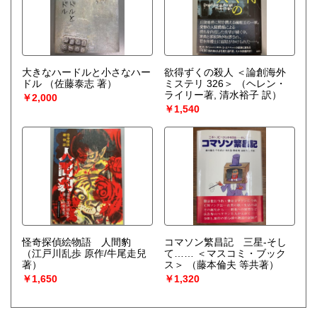
大きなハードルと小さなハー
欲得ずくの殺人 ＜論創海外
ドル
（佐藤泰志 著）
ミステリ 326＞
（ヘレン・
ライリー著, 清水裕子 訳）
￥2,000
￥1,540
怪奇探偵絵物語 人間豹
コマソン繁昌記 三星-そし
（江戸川乱歩 原作/牛尾走兒
て…… ＜マスコミ・ブック
著）
ス＞
（藤本倫夫 等共著）
￥1,650
￥1,320