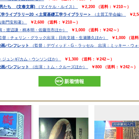
の男たち (文春文庫)
（マイケル・ルイス）
￥2,200 （送料：￥210～）
学ライブラリー20 ＜土質基礎工学ライブラリー＞
（土質工学会編）
￥2,
右衛門安和著）
￥2,600 （送料：￥210～）
演：渡辺謙・柄本明・佐藤浩市ほか）
￥1,000 （送料：￥242～）
監督：チェリン・グラック出演：日向文雄・生瀬勝久ほか）
￥1,000 （送
 映画パンフレット
（監督：デヴィッド・G・ラッセル 出演：ミッキー・ウォ
・ジュンギ/カム・ウンソンほか）
￥1,300 （送料：￥242～）
映画パンフレット
（出演：トム・クルーズほか）
￥800 （送料：￥242～）
新着情報