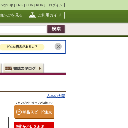
Sign Up [
ENG
|
CHN
|
KOR
]
ログイン
物かごを見る
ご利用ガイド
古本の太陽