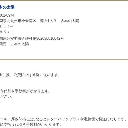
本の太陽
02-0974
岡県北九州市小倉南区 徳力1-5-9 古本の太陽
ＥＬ：--
ＡＸ：--
岡県公安委員会許可第902090810042号
籍商 古本の太陽
代金引換、公費払いは通例に従います。
う代引き手数料がかかります。
ださい。
ール・厚さ3㎝以上になるとレターパックプラスや宅急便で発送になります
に支払う代引き手数料がかかります。