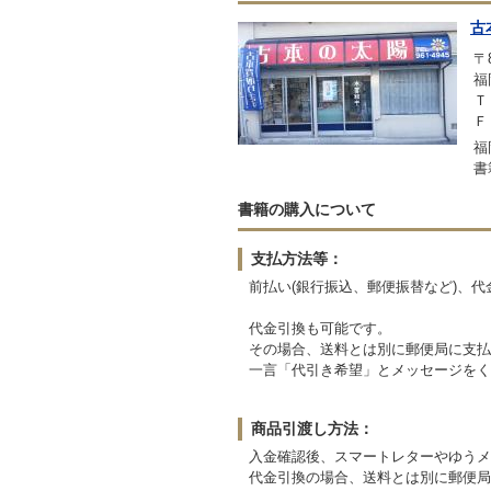
古
〒8
福
Ｔ
Ｆ
福
書
書籍の購入について
支払方法等：
前払い(銀行振込、郵便振替など)、
代金引換も可能です。
その場合、送料とは別に郵便局に支払
一言「代引き希望」とメッセージをく
商品引渡し方法：
入金確認後、スマートレターやゆうメ
代金引換の場合、送料とは別に郵便局