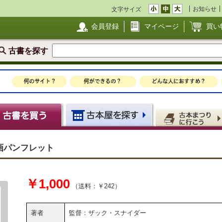
お知らせ
文字サイズ
会員登録
マイページ
買い
古書を探す
画パンフレット
￥1,000
（送料：￥242）
著者
監督：ザック・スナイダー