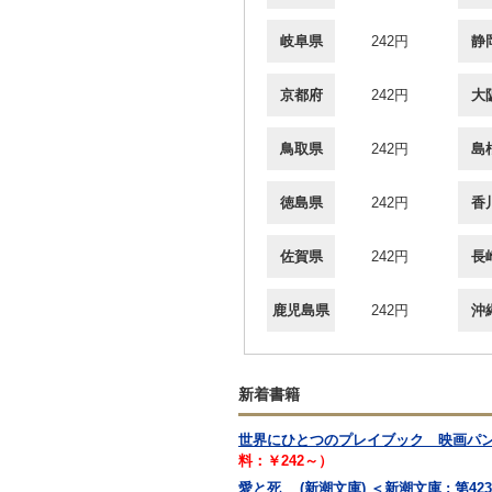
岐阜県
242円
静
京都府
242円
大
鳥取県
242円
島
徳島県
242円
香
佐賀県
242円
長
鹿児島県
242円
沖
新着書籍
世界にひとつのプレイブック 映画パ
料：￥242～）
愛と死 (新潮文庫) ＜新潮文庫 ; 第42