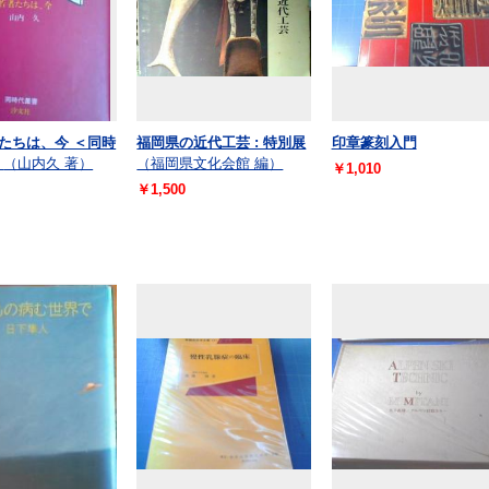
若者たちは、今 ＜同時
福岡県の近代工芸 : 特別展
印章篆刻入門
（山内久 著）
（福岡県文化会館 編）
￥1,010
￥1,500