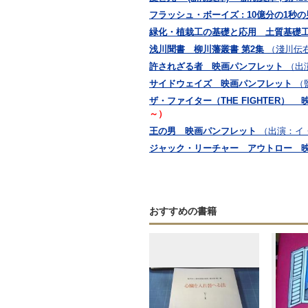
フラッシュ・ボーイズ : 10億分の1秒
緑化・植栽工の基礎と応用 土質基礎工
浅川聞書 柳川藩叢書 第2集
（淺川伝
許されざる者 映画パンフレット
（出
サイドウェイズ 映画パンフレット
（
ザ・ファイター（THE FIGHTER）
～）
王の男 映画パンフレット
（出演：イ
ジャック・リーチャー アウトロー 
おすすめの書籍