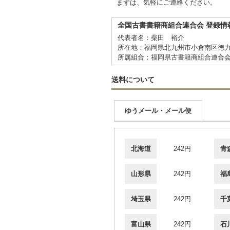
まずは、気軽にご連絡ください。
全国古書書籍商組合連合会 登録情
代表者名：柴田 裕介
所在地：福岡県北九州市小倉南区徳力1-
所属組合：福岡県古書籍商組合連合
送料について
ゆうメール・メール便
北海道
242円
青
山形県
242円
福
埼玉県
242円
千
富山県
242円
石