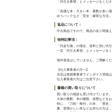
「代引き希望」とメッセージをくださ
「高価な本・大きい本・冊数が多い場
ゆうパックなど「安全・確実な方法」
返品について：
中古商品ですので、商品の送り間違え
他特記事項：
「代金引換」の場合、送料と別に代引
一言「代引き希望」とメッセージをく
海外発送はしていません。ご理解くだ
【仕入事業者の方へ】
当店は免税事業者でインボイス登録は
仕入事業者の方はご注意下さい。
書籍の買い取りについて
買い取りの相談も受け付けています。
大体の冊数、本の種類、状態などをお
特に、「刀剣・根付」の本、「歴史」
書、昔懐かしい本などお持ちの方は、