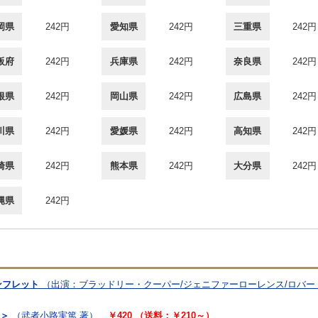
岡県
242円
愛知県
242円
三重県
242円
阪府
242円
兵庫県
242円
奈良県
242円
根県
242円
岡山県
242円
広島県
242円
川県
242円
愛媛県
242円
高知県
242円
崎県
242円
熊本県
242円
大分県
242円
縄県
242円
ンフレット
（出演：ブラッドリー・クーパー/ジェニファーローレンス/ロバ
3＞
（武者小路実篤 著）
￥420 （送料：￥210～）