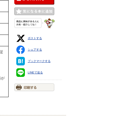
ポストする
シェアする
従
ブックマークする
LINEで送る
料が