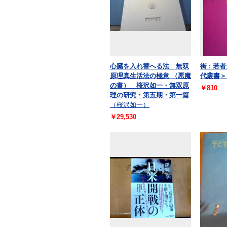
心臓を入れ替へる法 無双
街 : 
原理真生活法の極意 （悪魔
代叢書＞
の書） 桜沢如一・無双原
￥810
理の研究・第五期・第一篇
（桜沢如一）
￥29,530