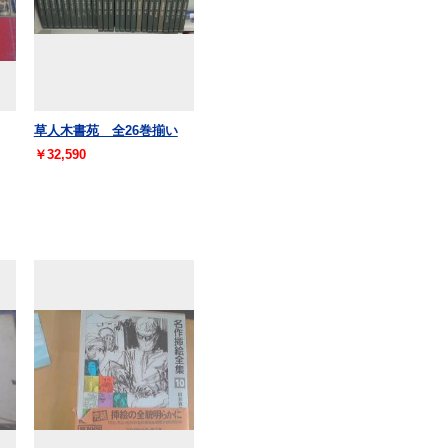
草人木書苑 全26巻揃い
￥32,590