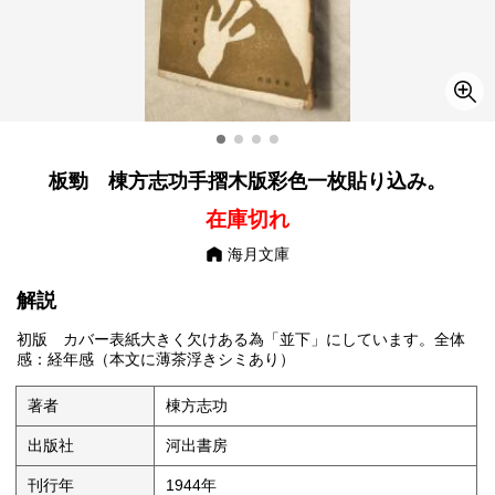
板勁 棟方志功手摺木版彩色一枚貼り込み。
在庫切れ
海月文庫
解説
初版 カバー表紙大きく欠けある為「並下」にしています。全体
感：経年感（本文に薄茶浮きシミあり）
著者
棟方志功
出版社
河出書房
刊行年
1944年