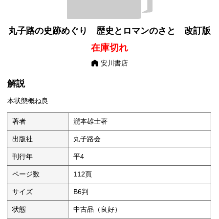
丸子路の史跡めぐり 歴史とロマンのさと 改訂版
在庫切れ
安川書店
解説
本状態概ね良
著者
瀧本雄士著
出版社
丸子路会
刊行年
平4
ページ数
112頁
サイズ
B6判
状態
中古品（良好）