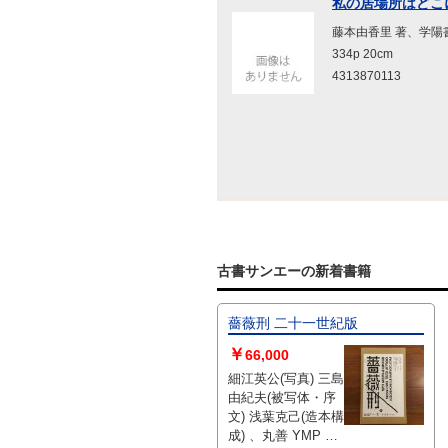
私の居場所はどこに
藤本由香里 著、学陽書
334p 20cm
4313870113
古書サンエーの新着書籍
薔薇刑 二十一世紀版
￥
66,000
細江英公(写真) 三島
由紀夫(被写体・序
文) 浅葉克己(造本構
成) 、丸善 YMP 、