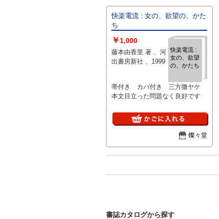
快楽電流 : 女の、欲望の、かた
ち
￥
1,000
快楽電流 :
藤本由香里 著 、河
女の、欲望
出書房新社 、1999
の、かたち
帯付き カバ付き 三方微ヤケ
本文目立った問題なく良好です
燦々堂
書誌カタログから探す