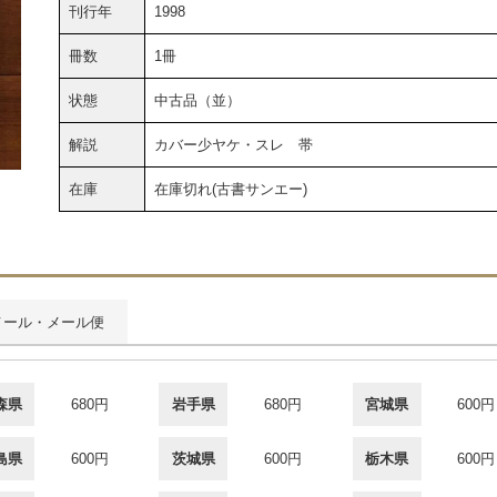
刊行年
1998
冊数
1冊
状態
中古品（並）
解説
カバー少ヤケ・スレ 帯
在庫
在庫切れ(古書サンエー)
メール・メール便
森県
680円
岩手県
680円
宮城県
600円
島県
600円
茨城県
600円
栃木県
600円