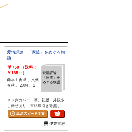
愛情評論 「家族」をめぐる物
語
￥
750
（送料：
￥185～）
愛情評論
「家族」を
藤本由香里 、文藝
めぐる物語
春秋 、2004 、1
Ｂ６判カバー、帯、初版 外観少
し褪せあり 書込線引き等無し
伊東書房