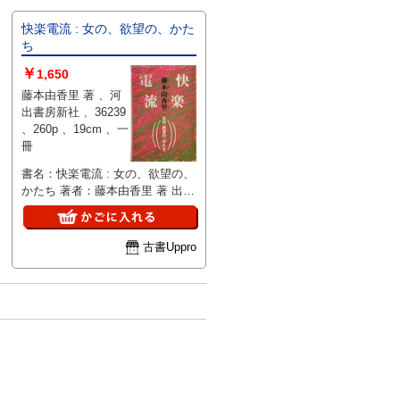
快楽電流 : 女の、欲望の、かた
ち
￥
1,650
藤本由香里 著 、河
出書房新社 、36239
、260p 、19cm 、一
冊
書名：快楽電流 : 女の、欲望の、
かたち 著者：藤本由香里 著 出版
元：河出書房新社 刊行年：
1999/03/20 版表示： 説明：藤本
由香里による『快楽電流 : 女の、
古書Uppro
欲望の、かたち』は、1999年に
河出書房新社から刊行された作品
です。本書は、女性の欲望や快楽
に関するテーマを掘り下げている
とされ、その表現や内容について
読み手に多様な解釈を促す可能性
があります。具体的な構成やアプ
ローチの詳細には触れられていま
せんが、タイトルから推察する