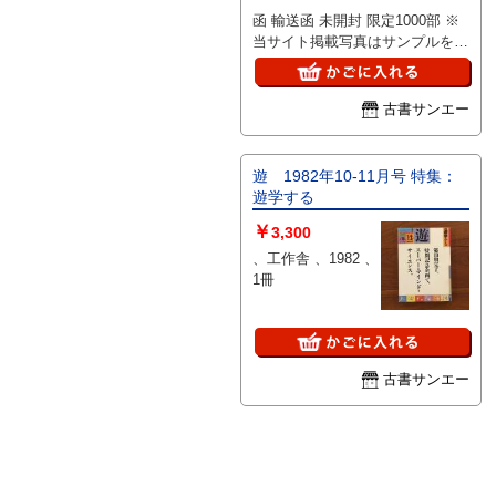
2015 、1冊
函 輸送函 未開封 限定1000部 ※
当サイト掲載写真はサンプルを使
用しています。
古書サンエー
遊 1982年10-11月号 特集：
遊学する
￥
3,300
、工作舎 、1982 、
1冊
古書サンエー