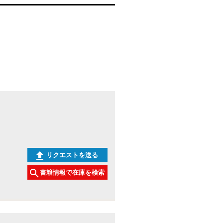
に、女性の内面に関わる感情や身
体性について描かれている部分が
含まれているかもしれません。古
書として入手可能な場合、女性の
視点や性に関心のある読者にとっ
て興味深い一冊となるでしょう。
状態：書名：快楽電流 : 女の、欲
望の、かたち 著者：藤本由香里
著 出版元：河出書房新社 刊行
年：1999/03/20 版表示： 説明：
藤本由香里著『快楽電流 : 女の、
欲望の、かたち』は、1999年に
河出書房新社から刊行された一冊
です。本書は女性の欲望や快楽に
関するテーマを取り扱っており、
その表現や形について多角的に考
リクエストを送る
察しているようです。著者の視点
や内容の詳細については直接手に
書籍情報で在庫を検索
取って確認していただくのがよい
かもしれませんが、女性の内面や
感情に関心のある方には参考にな
るかもしれません。性に関わるテ
ーマを扱っているため、読む際に