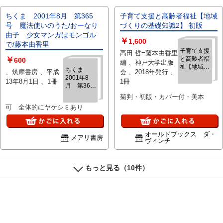
ちくま 2001年8月 第365
子育て支援と高齢者福祉【地域
号 魔法使いのうた/おーなり
づくりの基礎知識2】 初版
由子 少女マンガはモンゴル
￥
1,600
で/藤本由香里
子育て支援
高田 哲=藤本由香里
￥
と高齢者福
600
編 、神戸大学出版
祉【地域づ
ちくま
、筑摩書房 、平成
会 、2018年発行 、
くりの基礎
2001年8
13年8月1日 、1冊
1冊
知識2】 初
月 第365
版
号 魔法使
菊判・初版・カバー付・美本
いのうた/お
可 全体的にヤケシミあり
ーなり由
子 少女マ
ンガはモン
ゴルで/藤本
オールドブックス ダ・
メアリ書房
ヴィンチ
由香里
もっと見る（10件）