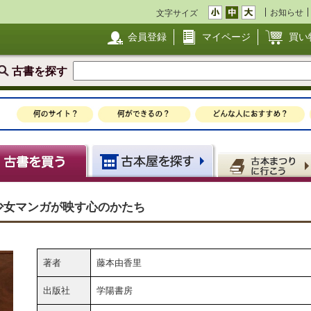
お知らせ
文字サイズ
会員登録
マイページ
買い
古書を探す
少女マンガが映す心のかたち
著者
藤本由香里
出版社
学陽書房